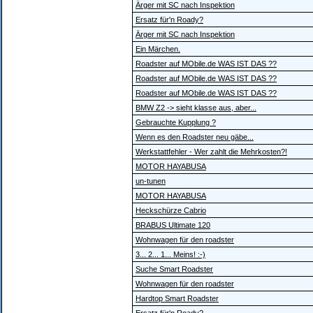
Ärger mit SC nach Inspektion
Ersatz für'n Roady?
Ärger mit SC nach Inspektion
Ein Märchen.
Roadster auf MObile.de WAS IST DAS ??
Roadster auf MObile.de WAS IST DAS ??
Roadster auf MObile.de WAS IST DAS ??
BMW Z2 -> sieht klasse aus, aber...
Gebrauchte Kupplung ?
Wenn es den Roadster neu gäbe...
Werkstattfehler - Wer zahlt die Mehrkosten?!
MOTOR HAYABUSA
un-tunen
MOTOR HAYABUSA
Heckschürze Cabrio
BRABUS Ultimate 120
Wohnwagen für den roadster
3... 2... 1... Meins! :-)
Suche Smart Roadster
Wohnwagen für den roadster
Hardtop Smart Roadster