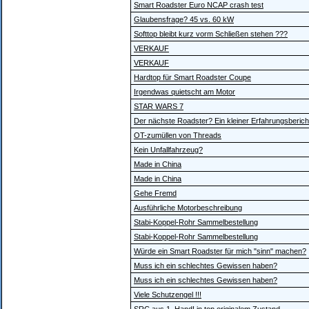
Smart Roadster Euro NCAP crash test
Glaubensfrage? 45 vs. 60 kW
Softtop bleibt kurz vorm Schließen stehen ???
VERKAUF
VERKAUF
Hardtop für Smart Roadster Coupe
Irgendwas quietscht am Motor
STAR WARS 7
Der nächste Roadster? Ein kleiner Erfahrungsberic
OT-zumüllen von Threads
Kein Unfallfahrzeug?
Made in China
Made in China
Gehe Fremd
Ausführliche Motorbeschreibung
Stabi-Koppel-Rohr Sammelbestellung
Stabi-Koppel-Rohr Sammelbestellung
Würde ein Smart Roadster für mich "sinn" machen?
Muss ich ein schlechtes Gewissen haben?
Muss ich ein schlechtes Gewissen haben?
Viele Schutzengel !!!