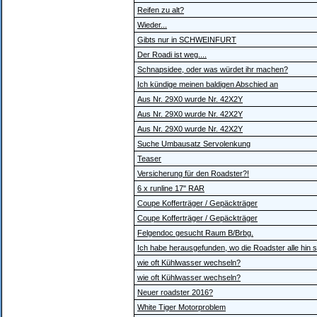
Reifen zu alt?
Wieder...
Gibts nur in SCHWEINFURT
Der Roadi ist weg....
Schnapsidee, oder was würdet ihr machen?
Ich kündige meinen baldigen Abschied an
Aus Nr. 29X0 wurde Nr. 42X2Y
Aus Nr. 29X0 wurde Nr. 42X2Y
Aus Nr. 29X0 wurde Nr. 42X2Y
Suche Umbausatz Servolenkung
Teaser
Versicherung für den Roadster?!
6 x runline 17" RAR
Coupe Kofferträger / Gepäckträger
Coupe Kofferträger / Gepäckträger
Felgendoc gesucht Raum B/Brbg.
Ich habe herausgefunden, wo die Roadster alle hin si
wie oft Kühlwasser wechseln?
wie oft Kühlwasser wechseln?
Neuer roadster 2016?
White Tiger Motorproblem