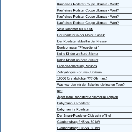
Kauf eines Rodster Coupe Ultimate - Wert?
Kauf eines Rodster Coupe Ultimate - Wert?
Kauf eines Rodster Coupe Ultimate - Wert?
Kauf eines Rodster Coupe Ultimate - Wert?
Viele Roadster bis 4000€
Der roadster in der Motor-Klassik
Der Roadster aktuell in der Presse
Bordcomputer "Pflegedienst "
Keine Kinder an Bord-Sticker
Keine Kinder an Bord-Sticker
Preiseinschätzung Runlines
Zehnjähriges Forums-Jubiläum
1600€ fürs abdichten??? Oh man:(
Was war den mit der Seite los die letzten Tage?
test
Ärger mitm Roadster/Schimmel im Teppich
Babymann´s Roadster
Babymann´s Roadster
Der Smart-Roadster-Club geht offline!
Glaubensfrage? 45 vs. 60 kW
Glaubensfrage? 45 vs. 60 kW