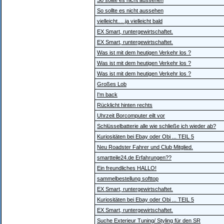
So sollte es nicht aussehen
So sollte es nicht aussehen
vielleicht.....ja vielleicht bald
EX Smart, runtergewirtschaftet.
EX Smart, runtergewirtschaftet.
Was ist mit dem heutigen Verkehr los ?
Was ist mit dem heutigen Verkehr los ?
Was ist mit dem heutigen Verkehr los ?
Großes Lob
I'm back
Rücklicht hinten rechts
Uhrzeit Borcomputer eilt vor
Schlüsselbatterie alle wie schließe ich wieder ab?
Kuriositäten bei Ebay oder Obi ... TEIL 5
Neu Roadster Fahrer und Club Mitglied.
smartteile24.de Erfahrungen??
Ein freundliches HALLO!
sammelbestellung softtop
EX Smart, runtergewirtschaftet.
Kuriositäten bei Ebay oder Obi ... TEIL 5
EX Smart, runtergewirtschaftet.
Suche Exterieur Tuning/ Styling für den SR