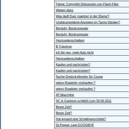
Flame: Copyright Diskussion von Flash-Files
Wetten dass
Was läuft Euer roadster in der Ebene?
Undokumentierte Anzeigen im Tacho-Display?
Borduhr, Bordcomputer
Borduhr, Bordcomputer
Heckseitenscheiben
B Traverse
ich bin neu, mein Auto nicht
Heckseitenscheiben
Kaufen und nachrüsten?
Kaufen und nachrüsten?
Suche Dreiecksfenster für Coupe
wieso Roadster verkaufen ?
wieso Roadster verkaufen ?
AT-Maschine
SC in Garbsen schließt zum 30.09.2011
Beste Zeit?
Beste Zeit?
Hat jemand eine Schaltmanschette?
Dr.Pepper sagt GOODBYE