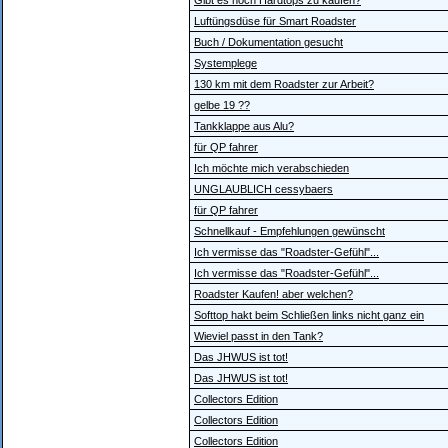
Gibt es noch Hardtops zu kaufen?
Luftüngsdüse für Smart Roadster
Buch / Dokumentation gesucht
Systemplege
130 km mit dem Roadster zur Arbeit?
gelbe 19 ??
Tankklappe aus Alu?
für QP fahrer
Ich möchte mich verabschieden
UNGLAUBLICH cessybaers
für QP fahrer
Schnellkauf - Empfehlungen gewünscht
Ich vermisse das "Roadster-Gefühl"...
Ich vermisse das "Roadster-Gefühl"...
Roadster Kaufen! aber welchen?
Softtop hakt beim Schließen links nicht ganz ein
Wieviel passt in den Tank?
Das JHWUS ist tot!
Das JHWUS ist tot!
Collectors Edition
Collectors Edition
Collectors Edition