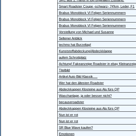
SRC aus 1. Hand! in top originalem Zustand.
Smart Roadster Coupe -schwarz- 74'km, Leder, F1
Brabus Monoblock VI Felgen Seriennummern
Brabus Monoblock VI Felgen Seriennummern
Brabus Monoblock VI Felgen Seriennummern
Vorstellung von Michael und Susanne
Seltener Anblick
techmo hat Burzeltag!
Kunststoffabdeckung/Abdeckklappe
aufem Schrottplatz
Achtung! Fakeanzeige Roadster in ebay Kleinanzei
Titelbild
Artikel Auto Bild Klassik.....
Wer hat den ältesten Roadster
Abdeckkappen Klosteine aus Alu fürs QP
Waschanlage, ja oder besser nicht?
becauseroadster
Abdeckkappen Klosteine aus Alu fürs QP
Nun ist er rot
Nun ist er rot
SR Blue Wave kaufen?
Emotionen