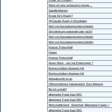
Ersatz für'n Roady?
Wenn ich eins verbessern könnte ...
Standlichtbirnen
Ersatz für'n Roady?
(B)Claudis Roady in Einzelteilen
Wert von Ausstattungsunterschieden
Servolenkung notwendig oder nicht?
Wert von Ausstattungsunterschieden
Wert von Ausstattungsunterschieden
Krasser Preisverfall
Felgen
Krasser Preisverfall
Neuer Motor - wer hat Erfahrungen ?
Bremsscheiben-Atrappen HA
Bremsscheiben-Atrappen HA
Airbagleuchte ist an
Offensichtliches Fakeangebot, Eure Meinung
Bin ich schuld?
allgemeine Frage Kauf SRC
allgemeine Frage Kauf SRC
Wirtschaftlichkeit ; Sicherheit; Allgemeine Fragen :)
allgemeine Frage Kauf SRC