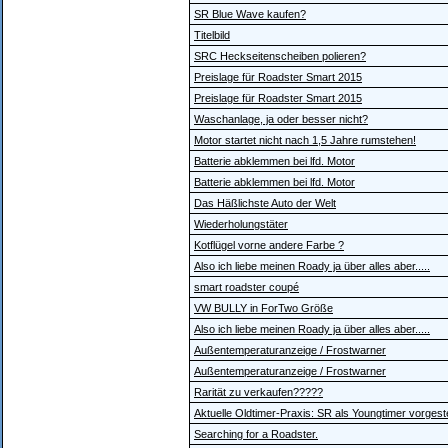
SR Blue Wave kaufen?
Titelbild
SRC Heckseitenscheiben polieren?
Preislage für Roadster Smart 2015
Preislage für Roadster Smart 2015
Waschanlage, ja oder besser nicht?
Motor startet nicht nach 1,5 Jahre rumstehen!
Batterie abklemmen bei lfd. Motor
Batterie abklemmen bei lfd. Motor
Das Häßlichste Auto der Welt
Wiederholungstäter
Kotflügel vorne andere Farbe ?
Also ich liebe meinen Roady ja über alles aber.....
smart roadster coupé
VW BULLY in ForTwo Größe
Also ich liebe meinen Roady ja über alles aber.....
Außentemperaturanzeige / Frostwarner
Außentemperaturanzeige / Frostwarner
Rarität zu verkaufen?????
Aktuelle Oldtimer-Praxis: SR als Youngtimer vorgeste
Searching for a Roadster.