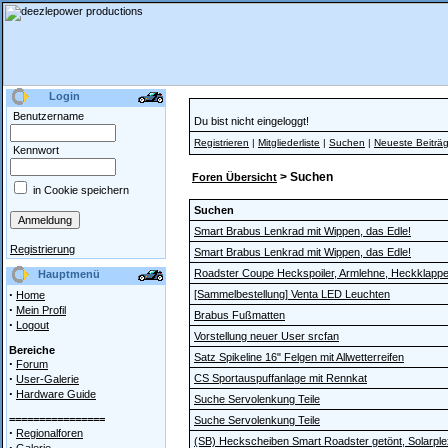
Login
Benutzername
Du bist nicht eingeloggt!
Registrieren
|
Mitgliederliste
|
Suchen
|
Neueste Beiträ
Kennwort
> Suchen
Foren Übersicht
in Cookie speichern
Suchen
Smart Brabus Lenkrad mit Wippen, das Edle!
Registrierung
Smart Brabus Lenkrad mit Wippen, das Edle!
Roadster Coupe Heckspoiler, Armlehne, Heckklapp
Hauptmenü
·
[Sammelbestellung] Venta LED Leuchten
Home
·
Mein Profil
Brabus Fußmatten
·
Logout
Vorstellung neuer User srcfan
Bereiche
Satz Spikeline 16" Felgen mit Allwetterreifen
·
Forum
·
CS Sportauspuffanlage mit Rennkat
User-Galerie
·
Hardware Guide
Suche Servolenkung Teile
================
Suche Servolenkung Teile
·
Regionalforen
(SB) Heckscheiben Smart Roadster getönt, Solarple
·