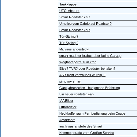
Tankklappe
UFO-Absturz
Smart Roadster kauf
Umstieg vom Cabrio auf Roadster?
Smart Roadster kauf
Tür-Styling ?
Tür-Styling ?
Mit virus angesteckt.
smart roadster brabus aber keine Garage
Wegfahrsperre zum xten
Elise? TVR? oder Roadster behalten?
ASR nicht vertraunes würdig !!!
pimp my smart
Ganzjahresreifen - hat jemand Erfahrung
Ein neuer roadster Fan
IAA Bilder
Offroadster
Heckkofferraum Fernbedienung beim Coupe
Amokfahrt
auch was anstelle des Smart
Komme gerade vom Großen Service