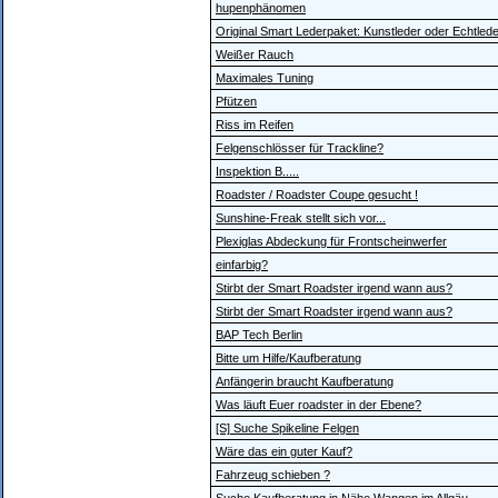
hupenphänomen
Original Smart Lederpaket: Kunstleder oder Echtled
Weißer Rauch
Maximales Tuning
Pfützen
Riss im Reifen
Felgenschlösser für Trackline?
Inspektion B.....
Roadster / Roadster Coupe gesucht !
Sunshine-Freak stellt sich vor...
Plexiglas Abdeckung für Frontscheinwerfer
einfarbig?
Stirbt der Smart Roadster irgend wann aus?
Stirbt der Smart Roadster irgend wann aus?
BAP Tech Berlin
Bitte um Hilfe/Kaufberatung
Anfängerin braucht Kaufberatung
Was läuft Euer roadster in der Ebene?
[S] Suche Spikeline Felgen
Wäre das ein guter Kauf?
Fahrzeug schieben ?