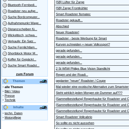
[SB] Lüfter für Zarge
Bluetooth-Fernbedi...
[SB] Zarge Frontkühler
Roadster neu aufge...
Smart Roadster fismatec
Suche Bordcomputer...
Roadster gekauft...
Aufnahmepunkt Wage...
Abschied
Distanzscheiben fü...
Neuer Roadster!
Wickeltisch, schwa...
Roadster - beste Werbung für Smart
Verkaufe: Ein Satz...
Kurven schneiden = neuer Volkssport?
Suche Fernlichtlam...
gerade gefunden...
Shortblock Motor M...
gerade gefunden...
Koffer für Gepäckt...
gerade gefunden...
Suche Smart Roadst...
2 St W5W Philips Blue Vision Standlicht
zum Forum
Regen und der Roadi...
geplanter "neuer" Roadster / Coupe
Themen
·
Mal wieder eine exotische Alternative zum Smartster 
alle Themen
·
Bild / Video
Steht wirklich jeden Morgen ein Dummer auf???
·
Presse
[Sammelbestellung] Regenhaube für Roadster und 
·
Technik
[Sammelbestellung] Regenhaube für Roadster und 
Inhalte
[Sammelbestellung] Regenhaube für Roadster und 
·
techn. Daten
·
Smart Roadster Vollcabrio
Motorpflege
So sollte es nicht aussehen