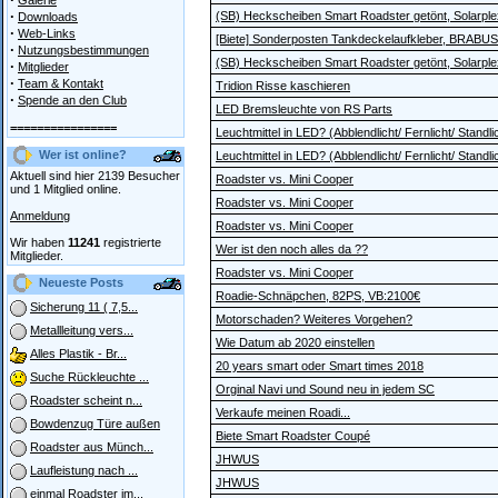
Galerie
·
(SB) Heckscheiben Smart Roadster getönt, Solarple
Downloads
·
Web-Links
[Biete] Sonderposten Tankdeckelaufkleber, BRABUS
·
Nutzungsbestimmungen
(SB) Heckscheiben Smart Roadster getönt, Solarple
·
Mitglieder
·
Team & Kontakt
Tridion Risse kaschieren
·
Spende an den Club
LED Bremsleuchte von RS Parts
================
Leuchtmittel in LED? (Abblendlicht/ Fernlicht/ Standlic
Wer ist online?
Leuchtmittel in LED? (Abblendlicht/ Fernlicht/ Standlic
Aktuell sind hier 2139 Besucher
Roadster vs. Mini Cooper
und 1 Mitglied online.
Roadster vs. Mini Cooper
Anmeldung
Roadster vs. Mini Cooper
Wir haben
11241
registrierte
Wer ist den noch alles da ??
Mitglieder.
Roadster vs. Mini Cooper
Neueste Posts
Roadie-Schnäpchen, 82PS, VB:2100€
Sicherung 11 ( 7,5...
Motorschaden? Weiteres Vorgehen?
Metallleitung vers...
Wie Datum ab 2020 einstellen
Alles Plastik - Br...
20 years smart oder Smart times 2018
Suche Rückleuchte ...
Orginal Navi und Sound neu in jedem SC
Roadster scheint n...
Verkaufe meinen Roadi...
Bowdenzug Türe außen
Biete Smart Roadster Coupé
Roadster aus Münch...
JHWUS
Laufleistung nach ...
JHWUS
einmal Roadster im...