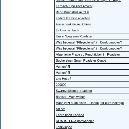
Suche Kaufberatung in Nähe Wangen im Allgäu
Fernseh-Tipp 4.ter Advent
Begrüßungsbild im Club
Ledersitze bitte ansehen
Freischaukeln im Schnee
Evilution ist back
Unser Weg zum Roadster
Was bedeutet "Pflegedienst" im Bordcomputer?
Was bedeutet "Pflegedienst" im Bordcomputer?
Allgemeine Frage zu Feuchtigkeit im Roadster
Suche einen Smart Roadster Coupe
Vernunft?!
Vernunft?!
tote Hose?
200000
Swarovski smart roadster
Bärliner ! Wer, woher
Habe jetzt auch einen... Danke, für eure Beiträge
bin da!
Fähre nach England
ROADSTER=Sportwagen?
Tankklappe