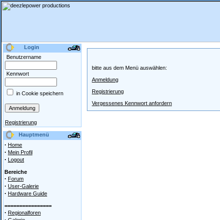
Login
Benutzername
bitte aus dem Menü auswählen:
Kennwort
Anmeldung
Registrierung
in Cookie speichern
Vergessenes Kennwort anfordern
Registrierung
Hauptmenü
·
Home
·
Mein Profil
·
Logout
Bereiche
·
Forum
·
User-Galerie
·
Hardware Guide
================
·
Regionalforen
·