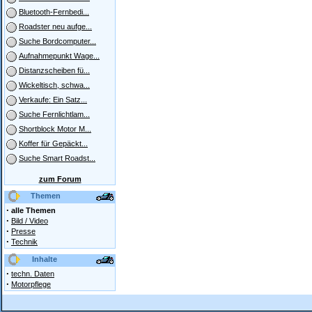
Bluetooth-Fernbedi...
Roadster neu aufge...
Suche Bordcomputer...
Aufnahmepunkt Wage...
Distanzscheiben fü...
Wickeltisch, schwa...
Verkaufe: Ein Satz...
Suche Fernlichtlam...
Shortblock Motor M...
Koffer für Gepäckt...
Suche Smart Roadst...
zum Forum
Themen
·
alle Themen
·
Bild / Video
·
Presse
·
Technik
Inhalte
·
techn. Daten
·
Motorpflege