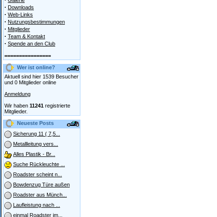
Galerie
·
Downloads
·
Web-Links
·
Nutzungsbestimmungen
·
Mitglieder
·
Team & Kontakt
·
Spende an den Club
================
Wer ist online?
Aktuell sind hier 1539 Besucher
und 0 Mitglieder online
Anmeldung
Wir haben
11241
registrierte
Mitglieder.
Neueste Posts
Sicherung 11 ( 7,5...
Metallleitung vers...
Alles Plastik - Br...
Suche Rückleuchte ...
Roadster scheint n...
Bowdenzug Türe außen
Roadster aus Münch...
Laufleistung nach ...
einmal Roadster im...