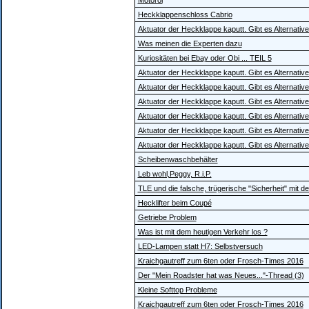
Motoröl
Heckklappenschloss Cabrio
Aktuator der Heckklappe kaputt. Gibt es Alternativ
Was meinen die Experten dazu
Kuriositäten bei Ebay oder Obi ... TEIL 5
Aktuator der Heckklappe kaputt. Gibt es Alternativ
Aktuator der Heckklappe kaputt. Gibt es Alternativ
Aktuator der Heckklappe kaputt. Gibt es Alternativ
Aktuator der Heckklappe kaputt. Gibt es Alternativ
Aktuator der Heckklappe kaputt. Gibt es Alternativ
Aktuator der Heckklappe kaputt. Gibt es Alternativ
Scheibenwaschbehälter
Leb wohl,Peggy, R.i.P.
TLE und die falsche, trügerische "Sicherheit" mit 
Hecklifter beim Coupé
Getriebe Problem
Was ist mit dem heutigen Verkehr los ?
LED-Lampen statt H7: Selbstversuch
Kraichgautreff zum 6ten oder Frosch-Times 2016
Der "Mein Roadster hat was Neues..."-Thread (3)
Kleine Softtop Probleme
Kraichgautreff zum 6ten oder Frosch-Times 2016