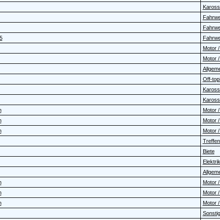
Karosse
Fahrwer
Fahrwer
5
Fahrwer
Motor /
Motor /
Allgem
Off-topi
Karosse
Karosse
n
Motor /
n
Motor /
n
Motor /
Treffen
Biete
Elektrik 
Allgem
n
Motor /
n
Motor /
n
Motor /
Sonstig