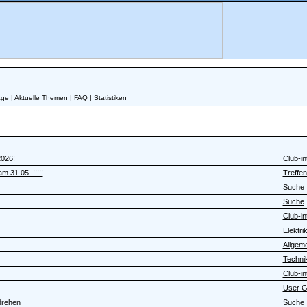
äge
|
Aktuelle Themen
|
FAQ
|
Statistiken
2026!
Club-in
 31.05. !!!!!
Treffen
Suche
Suche
Club-in
Elektrik 
Allgem
Technik
Club-in
User G
drehen
Suche