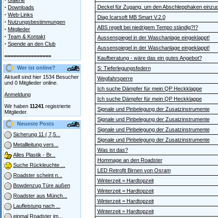
Galerie
·
Deckel für Zugang, um den Abschlepphaken einzu
Downloads
·
Web-Links
Diag Icarsoft MB Smart V.2.0
·
Nutzungsbestimmungen
ABS regelt bei niedrigem Tempo ständig?!?
·
Mitglieder
·
Team & Kontakt
Aussenspiegel in der Waschanlage eingeklappt!
·
Spende an den Club
Aussenspiegel in der Waschanlage eingeklappt!
================
Kaufberatung - wäre das ein gutes Angebot?
Wer ist online?
S: Tieferlegungsfedern
Aktuell sind hier 1534 Besucher
Wegfahrsperre
und 0 Mitglieder online.
Ich suche Dämpfer für mein QP Heckklappe
Anmeldung
Ich suche Dämpfer für mein QP Heckklappe
Wir haben
11241
registrierte
Signale und Pinbelegung der Zusatzinstrumente
Mitglieder.
Signale und Pinbelegung der Zusatzinstrumente
Neueste Posts
Signale und Pinbelegung der Zusatzinstrumente
Sicherung 11 ( 7,5...
Signale und Pinbelegung der Zusatzinstrumente
Metallleitung vers...
Was ist das?
Alles Plastik - Br...
Hommage an den Roadster
Suche Rückleuchte ...
LED Retrofit Birnen von Osram
Roadster scheint n...
Winterzeit = Hardtopzeit
Bowdenzug Türe außen
Winterzeit = Hardtopzeit
Roadster aus Münch...
Winterzeit = Hardtopzeit
Laufleistung nach ...
Winterzeit = Hardtopzeit
einmal Roadster im...