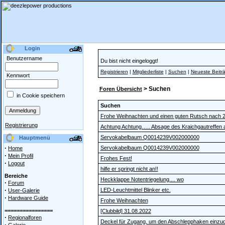
Login
Benutzername
Du bist nicht eingeloggt!
Registrieren
|
Mitgliederliste
|
Suchen
|
Neueste Beitr
Kennwort
> Suchen
Foren Übersicht
in Cookie speichern
Suchen
Frohe Weihnachten und einen guten Rutsch nach 
Registrierung
Achtung Achtung….. Absage des Kraichgautreffen am
Servokabelbaum Q0014239V002000000
Hauptmenü
·
Servokabelbaum Q0014239V002000000
Home
·
Mein Profil
Frohes Fest!
·
Logout
hilfe er springt nicht an!!
Bereiche
Heckklappe Notentriegelung.... wo
·
Forum
·
LED-Leuchtmittel Blinker etc.
User-Galerie
·
Hardware Guide
Frohe Weihnachten
================
[Clubbild] 31.08.2022
·
Regionalforen
Deckel für Zugang, um den Abschlepphaken einzu
·