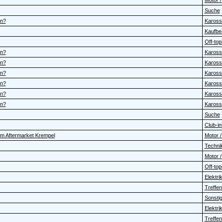
Motor /
Suche
en?
Karosse
Kaufbe
Off-topi
en?
Karosse
en?
Karosse
en?
Karosse
en?
Karosse
en?
Karosse
en?
Karosse
Suche
Club-in
dem Aftermarket Krempel
Motor /
Technik
Motor /
Off-topi
Elektrik 
Treffen
Sonstig
Elektrik 
Treffen