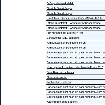
Softtop Mechanik defekt
Gewicht Smart-Felgen
Gewicht Smart-Felgen
Empfehlung Sommerreifen 185/55/R15 & 205/50R1
Ritchis Kunststoff Ölwanne mit Ablassschraube
Ritchis Kunststoff Ölwanne mit Ablassschraube
Hilft nur noch der Exorzist? Hilfe
Zehnjähriges SRC-Jubiläum
Klimaanlage komplett demontieren
Klimaanlage komplett demontieren
Batterielampe geht nach ein paar hundert Metern a
Batterielampe geht nach ein paar hundert Metern a
Batterielampe geht nach ein paar hundert Metern a
Kraichgautreff zum 6ten oder Frosch-Times 2016
Biete Roadster schwarz
Osterfehlersuche
Tacho ohne Funktion
Batterielampe geht nach ein paar hundert Metern a
Batterielampe geht nach ein paar hundert Metern a
Batterielampe geht nach ein paar hundert Metern a
Abschließen ohne Batterie?