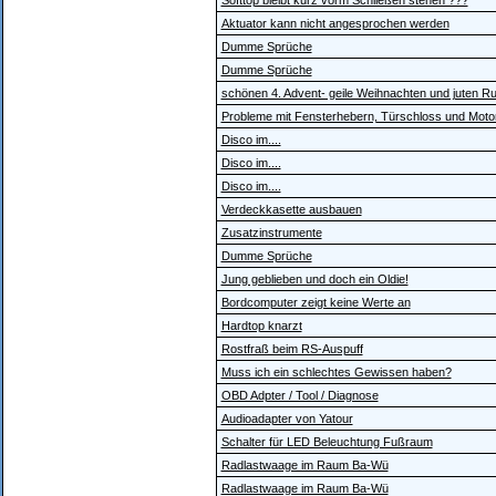
Softtop bleibt kurz vorm Schließen stehen ???
Aktuator kann nicht angesprochen werden
Dumme Sprüche
Dumme Sprüche
schönen 4. Advent- geile Weihnachten und juten R
Probleme mit Fensterhebern, Türschloss und Moto
Disco im....
Disco im....
Disco im....
Verdeckkasette ausbauen
Zusatzinstrumente
Dumme Sprüche
Jung geblieben und doch ein Oldie!
Bordcomputer zeigt keine Werte an
Hardtop knarzt
Rostfraß beim RS-Auspuff
Muss ich ein schlechtes Gewissen haben?
OBD Adpter / Tool / Diagnose
Audioadapter von Yatour
Schalter für LED Beleuchtung Fußraum
Radlastwaage im Raum Ba-Wü
Radlastwaage im Raum Ba-Wü