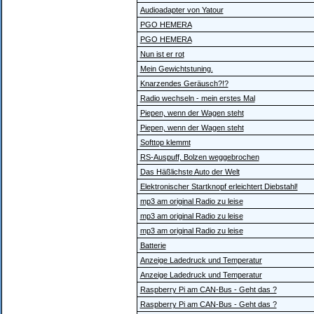
Audioadapter von Yatour
PGO HEMERA
PGO HEMERA
Nun ist er rot
Mein Gewichtstuning.
Knarzendes Geräusch?!?
Radio wechseln - mein erstes Mal
Piepen, wenn der Wagen steht
Piepen, wenn der Wagen steht
Softtop klemmt
RS-Auspuff, Bolzen weggebrochen
Das Häßlichste Auto der Welt
Elektronischer Startknopf erleichtert Diebstahl!
mp3 am original Radio zu leise
mp3 am original Radio zu leise
mp3 am original Radio zu leise
Batterie
Anzeige Ladedruck und Temperatur
Anzeige Ladedruck und Temperatur
Raspberry Pi am CAN-Bus - Geht das ?
Raspberry Pi am CAN-Bus - Geht das ?