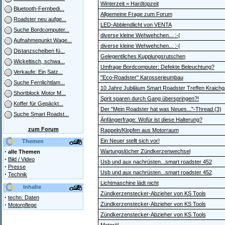
Winterzeit = Hardtopzeit
Bluetooth-Fernbedi...
Allgemeine Frage zum Forum
Roadster neu aufge...
LED-Abblendlicht von VENTA
Suche Bordcomputer...
diverse kleine Wehwehchen... :-(
Aufnahmepunkt Wage...
diverse kleine Wehwehchen... :-(
Distanzscheiben fü...
Gelegentliches Kupplungsrutschen
Wickeltisch, schwa...
Umfrage Bordcomputer: Defekte Beleuchtung?
Verkaufe: Ein Satz...
"Eco-Roadster" Karosserieumbau
Suche Fernlichtlam...
10 Jahre Jubiläum Smart Roadster Treffen Kraich
Shortblock Motor M...
Sprit sparen durch Gang überspringen?!
Koffer für Gepäckt...
Der "Mein Roadster hat was Neues..."-Thread (3)
Suche Smart Roadst...
Änfängerfrage: Wofür ist diese Halterung?
zum Forum
Rappeln/Klopfen aus Motorraum
Ein Neuer stellt sich vor!
Themen
·
Wartungslöcher Zündkerzenwechsel
alle Themen
·
Bild / Video
Usb und aux nachrüsten...smart roadster 452
·
Presse
Usb und aux nachrüsten...smart roadster 452
·
Technik
Lichtmaschine lädt nicht
Inhalte
Zündkerzenstecker-Abzieher von KS Tools
·
techn. Daten
·
Zündkerzenstecker-Abzieher von KS Tools
Motorpflege
Zündkerzenstecker-Abzieher von KS Tools