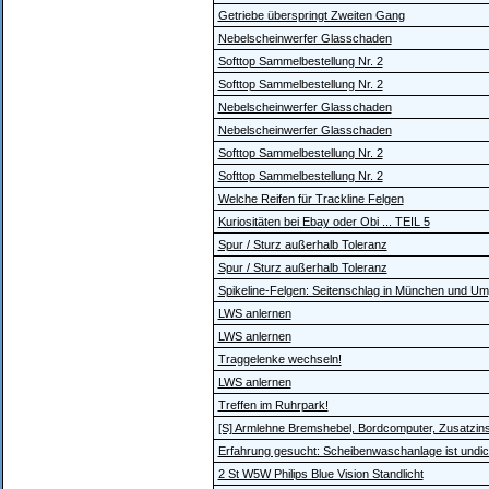
Getriebe überspringt Zweiten Gang
Nebelscheinwerfer Glasschaden
Softtop Sammelbestellung Nr. 2
Softtop Sammelbestellung Nr. 2
Nebelscheinwerfer Glasschaden
Nebelscheinwerfer Glasschaden
Softtop Sammelbestellung Nr. 2
Softtop Sammelbestellung Nr. 2
Welche Reifen für Trackline Felgen
Kuriositäten bei Ebay oder Obi ... TEIL 5
Spur / Sturz außerhalb Toleranz
Spur / Sturz außerhalb Toleranz
Spikeline-Felgen: Seitenschlag in München und U
LWS anlernen
LWS anlernen
Traggelenke wechseln!
LWS anlernen
Treffen im Ruhrpark!
[S] Armlehne Bremshebel, Bordcomputer, Zusatzin
Erfahrung gesucht: Scheibenwaschanlage ist undic
2 St W5W Philips Blue Vision Standlicht