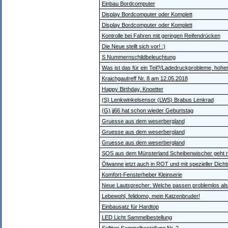
Einbau Bordcomputer
Display Bordcomputer oder Komplett
Display Bordcomputer oder Komplett
Kontrolle bei Fahren mit geringen Reifendrücken
Die Neue stellt sich vor! :)
S Nummernschildbeleuchtung
Was ist das für ein Teil?/Ladedruckprobleme, hohe
Kraichgautreff Nr. 8 am 12.05.2018
Happy Birthday, Knoetter
(S) Lenkwinkelsensor (LWS) Brabus Lenkrad
(G) jj66 hat schon wieder Geburtstag
Gruesse aus dem weserbergland
Gruesse aus dem weserbergland
Gruesse aus dem weserbergland
SOS aus dem Münsterland Scheibenwischer geht ni
Ölwanne jetzt auch in ROT und mit spezieller Dicht
Komfort-Fensterheber Kleinserie
Neue Lautsprecher: Welche passen problemlos als
Lebewohl, felidomo, mein Katzenbruder!
Einbausatz für Hardtop
LED Licht Sammelbestellung