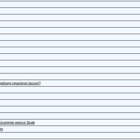
mgebung reparieren lassen?
strumente weisse Skale
ht