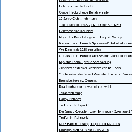
Hero Hesse Innenhimmel hält nicht
Lichtmaschine lädt nicht
Coupe Heckscheibe Beifahrerseite
10 Jahre Club .... oh mann
Telefonkonsole im SC jetzt für nur 30€ NEU
Lichtmaschine lädt nicht
Möge das Basteln beginnen! Projekt: Softtop
Geräusche im Bereich Spritzwand/ Getriebetunnen
Wie Datum ab 2020 einstellen
Geräusche im Bereich Spritzwand/ Getriebetunnen
Kaputter Tacho - große Verzweiflung
Zündkerzenstecker-Abzieher von KS Tools
2. Internationales Smart Roadster Treffen in Zeela
Bremsbelägesatz Ceramic
Roadsterhasser, sowas gibt es wohl
Teillastentlüftung
Happy Birthday
Treffen im Ruhrpark!
Der Smart Roadster: Eine Hommage - 2.Auflage 17
Treffen im Ruhrpark!
Die 3 Balken. Lösung, Delphi und Diverses
Kraichgautreff Nr. 8 am 12.05.2018