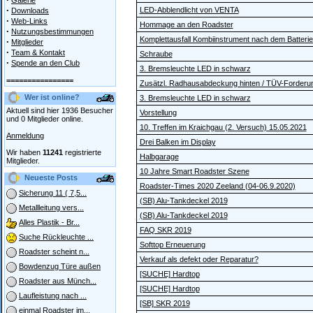
Galerie
·
LED-Abblendlicht von VENTA
Downloads
·
Web-Links
Hommage an den Roadster
·
Nutzungsbestimmungen
Komplettausfall Kombiinstrument nach dem Batteri
·
Mitglieder
·
Team & Kontakt
Schraube
·
Spende an den Club
3. Bremsleuchte LED in schwarz
================
Zusätzl. Radhausabdeckung hinten / TÜV-Forderu
Wer ist online?
3. Bremsleuchte LED in schwarz
Aktuell sind hier 1936 Besucher
Vorstellung
und 0 Mitglieder online.
10. Treffen im Kraichgau (2. Versuch) 15.05.2021
Anmeldung
Drei Balken im Display
Wir haben
11241
registrierte
Halbgarage
Mitglieder.
10 Jahre Smart Roadster Szene
Neueste Posts
Roadster-Times 2020 Zeeland (04-06.9.2020)
Sicherung 11 ( 7,5...
(SB) Alu-Tankdeckel 2019
Metallleitung vers...
(SB) Alu-Tankdeckel 2019
Alles Plastik - Br...
FAQ SKR 2019
Suche Rückleuchte ...
Softtop Erneuerung
Roadster scheint n...
Verkauf als defekt oder Reparatur?
Bowdenzug Türe außen
[SUCHE] Hardtop
Roadster aus Münch...
[SUCHE] Hardtop
Laufleistung nach ...
[SB] SKR 2019
einmal Roadster im...