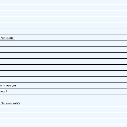
r Verbrauch
cht aus ;o)
ung !!
 Serienersatz?