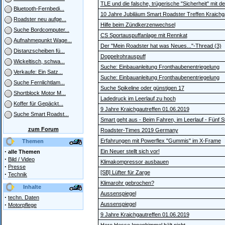
TLE und die falsche, trügerische "Sicherheit" mit 
Bluetooth-Fernbedi...
10 Jahre Jubiläum Smart Roadster Treffen Kraich
Roadster neu aufge...
Hilfe beim Zündkerzenwechsel
Suche Bordcomputer...
CS Sportauspuffanlage mit Rennkat
Aufnahmepunkt Wage...
Der "Mein Roadster hat was Neues..."-Thread (3)
Distanzscheiben fü...
Doppelrohrauspuff
Wickeltisch, schwa...
Suche: Einbauanleitung Fronthaubenentriegelung
Verkaufe: Ein Satz...
Suche: Einbauanleitung Fronthaubenentriegelung
Suche Fernlichtlam...
Suche Spikeline oder günstigen 17
Shortblock Motor M...
Ladedruck im Leerlauf zu hoch
Koffer für Gepäckt...
9 Jahre Kraichgautreffen 01.06.2019
Suche Smart Roadst...
Smart geht aus - Beim Fahren, im Leerlauf - Fünf S
zum Forum
Roadster-Times 2019 Germany
Erfahrungen mit Powerflex "Gummis" im X-Frame
Themen
·
Ein Neuer stellt sich vor!
alle Themen
·
Bild / Video
Klimakompressor ausbauen
·
Presse
[SB] Lüfter für Zarge
·
Technik
Klimarohr gebrochen?
Inhalte
Aussenspiegel
·
techn. Daten
·
Aussenspiegel
Motorpflege
9 Jahre Kraichgautreffen 01.06.2019