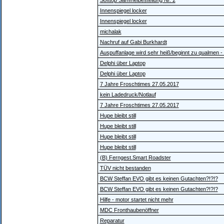
Softtop Sammelbestellung Nr. 2
Innenspiegel locker
Innenspiegel locker
michalak
Nachruf auf Gabi Burkhardt
Auspuffanlage wird sehr heiß/beginnt zu qualmen 
Delphi über Laptop
Delphi über Laptop
7 Jahre Froschtimes 27.05.2017
kein Ladedruck/Notlauf
7 Jahre Froschtimes 27.05.2017
Hupe bleibt still
Hupe bleibt still
Hupe bleibt still
Hupe bleibt still
(B) Ferngest.Smart Roadster
TÜV nicht bestanden
BCW Steffan EVO gibt es keinen Gutachten?!?!?
BCW Steffan EVO gibt es keinen Gutachten?!?!?
Hilfe - motor startet nicht mehr
MDC Fronthaubenöffner
Reparatur