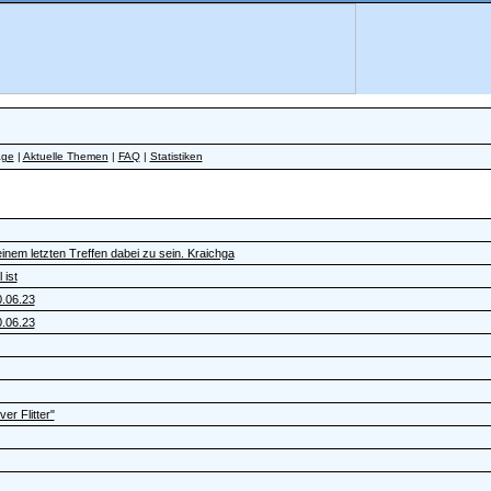
äge
|
Aktuelle Themen
|
FAQ
|
Statistiken
nem letzten Treffen dabei zu sein. Kraichga
 ist
0.06.23
0.06.23
r Flitter"