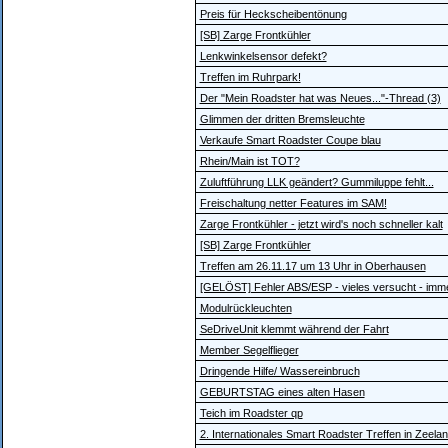
Preis für Heckscheibentönung
[SB] Zarge Frontkühler
Lenkwinkelsensor defekt?
Treffen im Ruhrpark!
Der "Mein Roadster hat was Neues..."-Thread (3)
Glimmen der dritten Bremsleuchte
Verkaufe Smart Roadster Coupe blau
Rhein/Main ist TOT?
Zuluftführung LLK geändert? Gummiluppe fehlt...
Freischaltung netter Features im SAM!
Zarge Frontkühler - jetzt wird's noch schneller kalt
[SB] Zarge Frontkühler
Treffen am 26.11.17 um 13 Uhr in Oberhausen
[GELÖST] Fehler ABS/ESP - vieles versucht - imm
Modulrückleuchten
SeDriveUnit klemmt während der Fahrt
Member Segelflieger
Dringende Hilfe/ Wassereinbruch
GEBURTSTAG eines alten Hasen
Teich im Roadster qp
2. Internationales Smart Roadster Treffen in Zeela