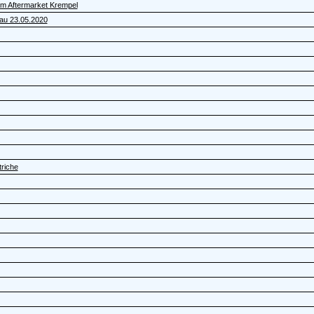
dem Aftermarket Krempel
gau 23.05.2020
triche