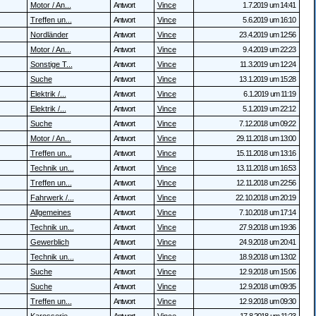
Motor / An...
Antwort
Vince
1.7.2019 um 14:41
Treffen un...
Antwort
Vince
5.6.2019 um 16:10
Nordländer
Antwort
Vince
23.4.2019 um 12:56
Motor / An...
Antwort
Vince
9.4.2019 um 22:23
Sonstige T...
Antwort
Vince
11.3.2019 um 12:24
Suche
Antwort
Vince
13.1.2019 um 15:28
Elektrik /...
Antwort
Vince
6.1.2019 um 11:19
Elektrik /...
Antwort
Vince
5.1.2019 um 22:12
Suche
Antwort
Vince
7.12.2018 um 09:22
Motor / An...
Antwort
Vince
29.11.2018 um 13:00
Treffen un...
Antwort
Vince
15.11.2018 um 13:16
Technik un...
Antwort
Vince
13.11.2018 um 16:53
Treffen un...
Antwort
Vince
12.11.2018 um 22:56
Fahrwerk /...
Antwort
Vince
22.10.2018 um 20:19
Allgemeines
Antwort
Vince
7.10.2018 um 17:14
Technik un...
Antwort
Vince
27.9.2018 um 19:36
Gewerblich
Antwort
Vince
24.9.2018 um 20:41
Technik un...
Antwort
Vince
18.9.2018 um 13:02
Suche
Antwort
Vince
12.9.2018 um 15:06
Suche
Antwort
Vince
12.9.2018 um 09:35
Treffen un...
Antwort
Vince
12.9.2018 um 09:30