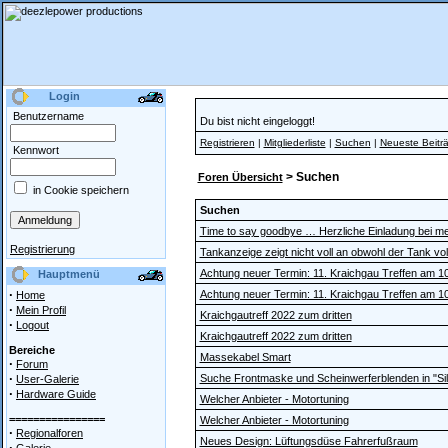
Login
Benutzername
Du bist nicht eingeloggt!
Registrieren
|
Mitgliederliste
|
Suchen
|
Neueste Beitr
Kennwort
> Suchen
Foren Übersicht
in Cookie speichern
Suchen
Time to say goodbye … Herzliche Einladung bei mei
Registrierung
Tankanzeige zeigt nicht voll an obwohl der Tank voll
Achtung neuer Termin: 11. Kraichgau Treffen am 1
Hauptmenü
·
Achtung neuer Termin: 11. Kraichgau Treffen am 1
Home
·
Mein Profil
Kraichgautreff 2022 zum dritten
·
Logout
Kraichgautreff 2022 zum dritten
Bereiche
Massekabel Smart
·
Forum
·
Suche Frontmaske und Scheinwerferblenden in "Silve
User-Galerie
·
Hardware Guide
Welcher Anbieter - Motortuning
================
Welcher Anbieter - Motortuning
·
Regionalforen
Neues Design: Lüftungsdüse Fahrerfußraum
·