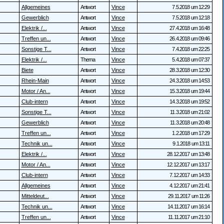
Allgemeines
Antwort
Vince
7.5.2018 um 12:29
Gewerblich
Antwort
Vince
7.5.2018 um 12:18
Elektrik /...
Antwort
Vince
27.4.2018 um 16:48
Treffen un...
Antwort
Vince
26.4.2018 um 09:46
Sonstige T...
Antwort
Vince
7.4.2018 um 22:25
Elektrik /...
Thema
Vince
5.4.2018 um 07:37
Biete
Antwort
Vince
28.3.2018 um 12:30
Rhein-Main
Antwort
Vince
24.3.2018 um 14:53
Motor / An...
Antwort
Vince
15.3.2018 um 19:44
Club-intern
Antwort
Vince
14.3.2018 um 19:52
Sonstige T...
Antwort
Vince
11.3.2018 um 21:02
Gewerblich
Antwort
Vince
11.3.2018 um 20:48
Treffen un...
Antwort
Vince
1.2.2018 um 17:29
Technik un...
Antwort
Vince
9.1.2018 um 13:11
Elektrik /...
Antwort
Vince
28.12.2017 um 13:48
Motor / An...
Antwort
Vince
12.12.2017 um 13:17
Club-intern
Antwort
Vince
7.12.2017 um 14:33
Allgemeines
Antwort
Vince
4.12.2017 um 21:41
Mitteldeut...
Antwort
Vince
29.11.2017 um 11:26
Technik un...
Antwort
Vince
14.11.2017 um 16:14
Treffen un...
Antwort
Vince
11.11.2017 um 21:10