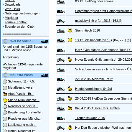
Galerie
03.12. HotDog oder sowas...
·
Downloads
·
Web-Links
Septembergrillen statt Hotdogvernichtu
·
Nutzungsbestimmungen
·
Mitglieder
maislabyrinth erfurt 2016 (16.juli)
·
Team & Kontakt
·
Spende an den Club
Stammtisch 2016
================
(
)
13.12. Weihnachtsfeier :-)
1
2
Pages:
Wer ist online?
Aktuell sind hier 1108 Besucher
Harz-Gebutstags-Saisonende-Tour 17.
und 1 Mitglied online.
Anmeldung
Nova Eventis Grillstammtisch 29.08.20
Wir haben
11241
registrierte
Mitglieder.
Schrauben lassen sich nicht lösen - Öl
Neueste Posts
22.08.2015 Maisfeld Erfurt
Sicherung 11 ( 7,5...
Metallleitung vers...
Hotdogvernichtung 04.Juli
Alles Plastik - Br...
25.04.2015 HotDog Essen oder Stammt
Suche Rückleuchte ...
Roadster scheint n...
04.04.2015 Oster-Harz Treffen
Bowdenzug Türe außen
Treffen im Jahr 2015
Roadster aus Münch...
Laufleistung nach ...
Hot Dog Essen zwischen Weihnachten 
einmal Roadster im...