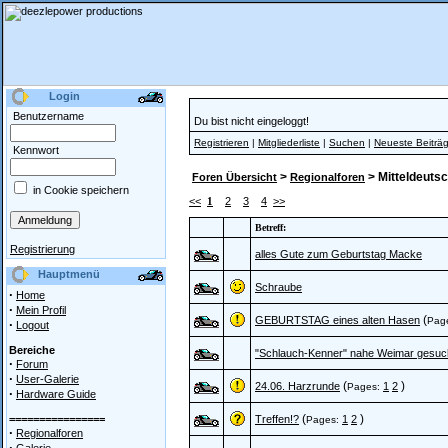
Login
Benutzername
Du bist nicht eingeloggt!
Registrieren
|
Mitgliederliste
|
Suchen
|
Neueste Beiträ
Kennwort
>
> Mitteldeutsc
Foren Übersicht
Regionalforen
in Cookie speichern
<<
1
2
3
4
>>
Betreff:
Registrierung
alles Gute zum Geburtstag Macke
Hauptmenü
Schraube
·
Home
·
Mein Profil
(
GEBURTSTAG eines alten Hasen
Pag
·
Logout
Bereiche
"Schlauch-Kenner" nahe Weimar gesuch
·
Forum
·
User-Galerie
(
)
24.06. Harzrunde
1
2
Pages:
·
Hardware Guide
(
)
================
Treffen!?
1
2
Pages:
·
Regionalforen
·