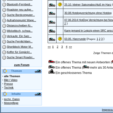
Bluetooth-Fernbedi...
25.10. kleiner Saisonabschluß im Harz
Roadster neu aufge...
30.08.Hotdogvernichtung ohne Hotdog
Suche Bordcomputer...
07.06.2014 HotDog Vernichtung bei Nova
Aufnahmepunkt Wage...
)
2
Distanzscheiben fü...
Kann jemand in Leipzig einen SRC ans
Wickeltisch, schwa...
Verkaufe: Ein Satz...
(
)
03.05. Harzrunde
1
2
3
Pages:
Suche Fernlichtlam...
<<
1
2
3
4
>>
Shortblock Motor M...
Koffer für Gepäckt...
Zeige Themen d
Suche Smart Roadst...
Ein offenes Thema mit neuen Antworten (
zum Forum
Ein offenes Thema (
mehr als 30 Antw
Themen
Ein geschlossenes Thema
·
alle Themen
·
Bild / Video
·
Presse
·
Technik
Inhalte
·
techn. Daten
·
Motorpflege
Impressu