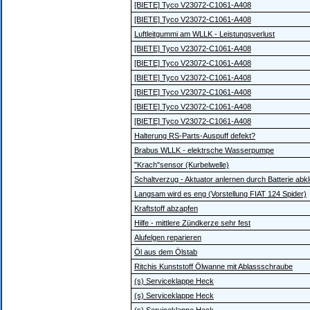
[BIETE] Tyco V23072-C1061-A408
[BIETE] Tyco V23072-C1061-A408
Luftleitgummi am WLLK - Leistungsverlust
[BIETE] Tyco V23072-C1061-A408
[BIETE] Tyco V23072-C1061-A408
[BIETE] Tyco V23072-C1061-A408
[BIETE] Tyco V23072-C1061-A408
[BIETE] Tyco V23072-C1061-A408
[BIETE] Tyco V23072-C1061-A408
Halterung RS-Parts-Auspuff defekt?
Brabus WLLK - elektrsche Wasserpumpe
"Krach"sensor (Kurbelwelle)
Schaltverzug - Aktuator anlernen durch Batterie ab
Langsam wird es eng (Vorstellung FIAT 124 Spider)
Kraftstoff abzapfen
Hilfe - mittlere Zündkerze sehr fest
Alufelgen reparieren
Öl aus dem Ölstab
Ritchis Kunststoff Ölwanne mit Ablassschraube
(s) Serviceklappe Heck
(s) Serviceklappe Heck