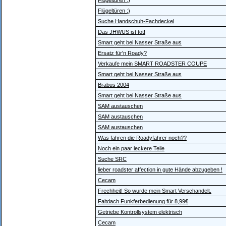
Flügeltüren :)
Flügeltüren :)
Suche Handschuh-Fachdeckel
Das JHWUS ist tot!
Smart geht bei Nasser Straße aus
Ersatz für'n Roady?
Verkaufe mein SMART ROADSTER COUPE
Smart geht bei Nasser Straße aus
Brabus 2004
Smart geht bei Nasser Straße aus
SAM austauschen
SAM austauschen
SAM austauschen
Was fahren die Roadyfahrer noch??
Noch ein paar leckere Teile
Suche SRC
lieber roadster affection in gute Hände abzugeben !
Cecam
Frechheit! So wurde mein Smart Verschandelt.
Faltdach Funkferbedienung für 8,99€
Getriebe Kontrollsystem elektrisch
Cecam