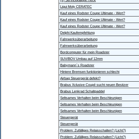
(s) Serviceklappe Heck
Liqui Moly CERATEC
Kauf eines Rodster Coupe Ultimate - Wert?
Kauf eines Rodster Coupe Ultimate - Wert?
Kauf eines Rodster Coupe Ultimate - Wert?
Delphi Kaufempfehlung
Fahrwerksüberarbeitung
Fahrwerksüberarbeitung
Bordcomputer für mein Roadster
SUV/BOV Umbau auf 12mm
Babymann´s Roadster
Hintere Bremsen funktionieren schlecht
Airbag Steuergerät defekt?
Brabus Xclusive Coupé sucht neuen Besitzer
Brabus Lenkrad Schaltpaddel
Seltsames Verhalten beim Beschleunigen
Seltsames Verhalten beim Beschleunigen
Seltsames Verhalten beim Beschleunigen
Steuergerät
Steuergerät
Problem: Zufälliges Relaisschalten? (Licht?)
Problem: Zufälliges Relaisschalten? (Licht?)