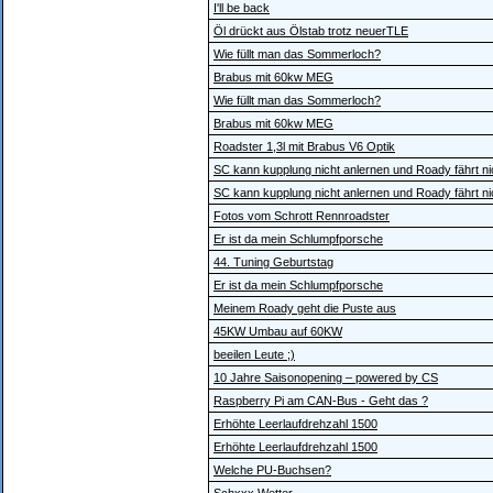
I'll be back
Öl drückt aus Ölstab trotz neuerTLE
Wie füllt man das Sommerloch?
Brabus mit 60kw MEG
Wie füllt man das Sommerloch?
Brabus mit 60kw MEG
Roadster 1,3l mit Brabus V6 Optik
SC kann kupplung nicht anlernen und Roady fährt n
SC kann kupplung nicht anlernen und Roady fährt n
Fotos vom Schrott Rennroadster
Er ist da mein Schlumpfporsche
44. Tuning Geburtstag
Er ist da mein Schlumpfporsche
Meinem Roady geht die Puste aus
45KW Umbau auf 60KW
beeilen Leute ;)
10 Jahre Saisonopening – powered by CS
Raspberry Pi am CAN-Bus - Geht das ?
Erhöhte Leerlaufdrehzahl 1500
Erhöhte Leerlaufdrehzahl 1500
Welche PU-Buchsen?