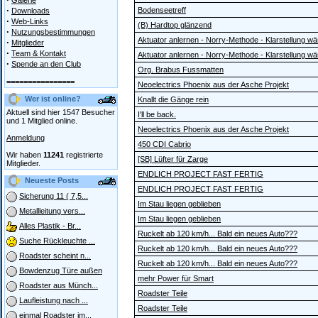
Galerie
·
Bodenseetreff
Downloads
·
Web-Links
(B) Hardtop glänzend
·
Nutzungsbestimmungen
Aktuator anlernen - Norry-Methode - Klarstellung wär
·
Mitglieder
·
Team & Kontakt
Aktuator anlernen - Norry-Methode - Klarstellung wär
·
Spende an den Club
Org. Brabus Fussmatten
================
Neoelectrics Phoenix aus der Asche Projekt
Wer ist online?
Knallt die Gänge rein
Aktuell sind hier 1547 Besucher
I'll be back.
und 1 Mitglied online.
Neoelectrics Phoenix aus der Asche Projekt
Anmeldung
450 CDI Cabrio
Wir haben
11241
registrierte
[SB] Lüfter für Zarge
Mitglieder.
ENDLICH PROJECT FAST FERTIG
Neueste Posts
ENDLICH PROJECT FAST FERTIG
Sicherung 11 ( 7,5...
Im Stau liegen geblieben
Metallleitung vers...
Im Stau liegen geblieben
Alles Plastik - Br...
Ruckelt ab 120 km/h... Bald ein neues Auto???
Suche Rückleuchte ...
Ruckelt ab 120 km/h... Bald ein neues Auto???
Roadster scheint n...
Ruckelt ab 120 km/h... Bald ein neues Auto???
Bowdenzug Türe außen
mehr Power für Smart
Roadster aus Münch...
Roadster Teile
Laufleistung nach ...
Roadster Teile
einmal Roadster im...