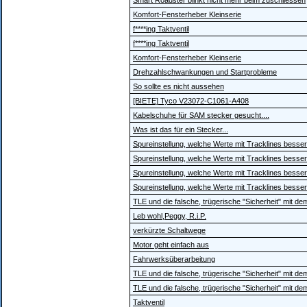
Smart Roadster blinkt nicht mehr beim zuschliessen
Komfort-Fensterheber Kleinserie
f****ing Taktventil
f****ing Taktventil
Komfort-Fensterheber Kleinserie
Drehzahlschwankungen und Startprobleme
So sollte es nicht aussehen
[BIETE] Tyco V23072-C1061-A408
Kabelschuhe für SAM stecker gesucht....
Was ist das für ein Stecker...
Spureinstellung, welche Werte mit Tracklines besser
Spureinstellung, welche Werte mit Tracklines besser
Spureinstellung, welche Werte mit Tracklines besser
Spureinstellung, welche Werte mit Tracklines besser
TLE und die falsche, trügerische "Sicherheit" mit d
Leb wohl,Peggy, R.i.P.
verkürzte Schaltwege
Motor geht einfach aus
Fahrwerksüberarbeitung
TLE und die falsche, trügerische "Sicherheit" mit d
TLE und die falsche, trügerische "Sicherheit" mit d
Taktventil