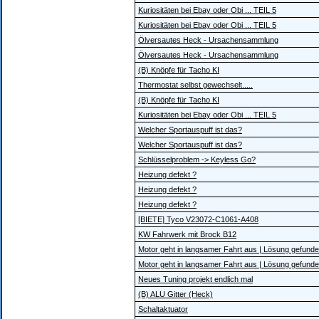
Kuriositäten bei Ebay oder Obi ... TEIL 5
Kuriositäten bei Ebay oder Obi ... TEIL 5
Ölversautes Heck - Ursachensammlung
Ölversautes Heck - Ursachensammlung
(B) Knöpfe für Tacho KI
Thermostat selbst gewechselt.....
(B) Knöpfe für Tacho KI
Kuriositäten bei Ebay oder Obi ... TEIL 5
Welcher Sportauspuff ist das?
Welcher Sportauspuff ist das?
Schlüsselproblem -> Keyless Go?
Heizung defekt ?
Heizung defekt ?
Heizung defekt ?
[BIETE] Tyco V23072-C1061-A408
KW Fahrwerk mit Brock B12
Motor geht in langsamer Fahrt aus | Lösung gefunde
Motor geht in langsamer Fahrt aus | Lösung gefunde
Neues Tuning projekt endlich mal
(B) ALU Gitter (Heck)
Schaltaktuator