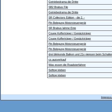
Getriebedrama die Dritte
SB2 Brabus File
Getriebedrama die Dritte
SR Collectors Edition - die 2. -
Pin Belegung Motorsteuergerät
SR Brabus lahme Ente
Coupe Kofferträger / Gepäckträger
Coupe Kofferträger / Gepäckträger
Pin Belegung Motorsteuergerät
Pin Belegung Motorsteuergerät
drei blinkende Balken und 21x piepsen beim Schalte
cs ausverkauf
Was essen die Roadsterfahrer
Softtop kleben
Softtop kleben
Impressu