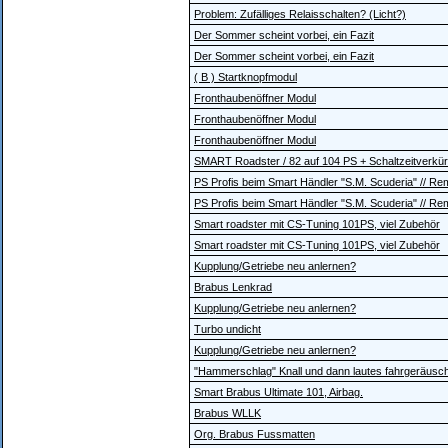
Problem: Zufälliges Relaisschalten? (Licht?)
Der Sommer scheint vorbei, ein Fazit
Der Sommer scheint vorbei, ein Fazit
( B ) Startknopfmodul
Fronthaubenöffner Modul
Fronthaubenöffner Modul
Fronthaubenöffner Modul
SMART Roadster / 82 auf 104 PS + Schaltzeitverkü
PS Profis beim Smart Händler "S.M. Scuderia" // R
PS Profis beim Smart Händler "S.M. Scuderia" // R
Smart roadster mit CS-Tuning 101PS, viel Zubehör
Smart roadster mit CS-Tuning 101PS, viel Zubehör
Kupplung/Getriebe neu anlernen?
Brabus Lenkrad
Kupplung/Getriebe neu anlernen?
Turbo undicht
Kupplung/Getriebe neu anlernen?
"Hammerschlag" Knall und dann lautes fahrgeräusc
Smart Brabus Ultimate 101, Airbag.
Brabus WLLK
Org. Brabus Fussmatten