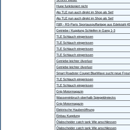
Schxxx Wetter
Hupe funktioniert nicht
Alu TLE nun auch direkt im Shop als Set!
Alu TLE nun auch direkt im Shop als Set!
[SB] - RS-Parts Sportauspuffanlage aus Edelstahl 4
Getriebe / Kupplung Schleifen in Gang 1-3
TLE Schlauch eingerissen
TLE Schlauch eingerissen
TLE Schlauch eingerissen
TLE Schlauch eingerissen
Getriebe leichter ölverlust
Getriebe leichter ölverlust
Smart Roadster Coupet BlueWave sucht neue Freu
TLE Schlauch eingerissen
TLE Schlauch eingerissen
Grip Motormagazin
Wassereinbruch oberhalb Spiegeldreiecks
Grip Motormagazin
Elektrische Haubenöffnung
Einbau Kupplung
Ölabscheider catch tank Wie anschliessen
Ölabscheider catch tank Wie anschliessen