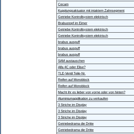
Cecam
Kupplungsaktuator mit intaktem Zahnsegment
Getriebe Kontrollsystem elektrisch
Brabustopf im Eimer
Getriebe Kontrollsystem elektrisch
Getriebe Kontrollsystem elektrisch
brabus auspuff
brabus auspuff
brabus auspuff
SAM austauschen
Alfa 4C oder Elise?
TLE-Ventil Teile-Nr.
Reifen auf Monoblock
Reifen auf Monoblock
Macht ihr es lieber von vorne oder von hinten?
Aluminiumapplikation zu verkaufen
3 Striche im Display
3 Striche im Display
3 Striche im Display
Getriebedrama die Dritte
Getriebedrama die Dritte