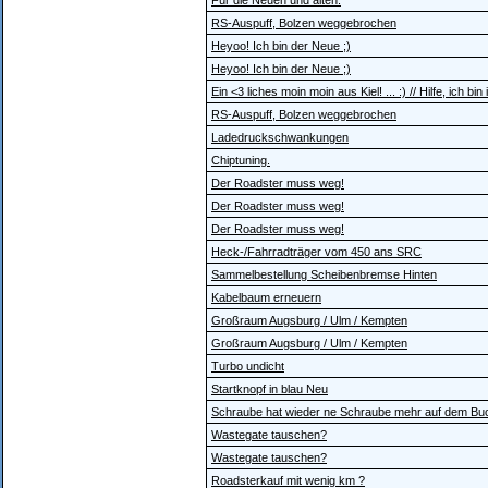
Für die Neuen und alten.
RS-Auspuff, Bolzen weggebrochen
Heyoo! Ich bin der Neue ;)
Heyoo! Ich bin der Neue ;)
Ein <3 liches moin moin aus Kiel! ... :) // Hilfe, ich bin in
RS-Auspuff, Bolzen weggebrochen
Ladedruckschwankungen
Chiptuning.
Der Roadster muss weg!
Der Roadster muss weg!
Der Roadster muss weg!
Heck-/Fahrradträger vom 450 ans SRC
Sammelbestellung Scheibenbremse Hinten
Kabelbaum erneuern
Großraum Augsburg / Ulm / Kempten
Großraum Augsburg / Ulm / Kempten
Turbo undicht
Startknopf in blau Neu
Schraube hat wieder ne Schraube mehr auf dem Bu
Wastegate tauschen?
Wastegate tauschen?
Roadsterkauf mit wenig km ?