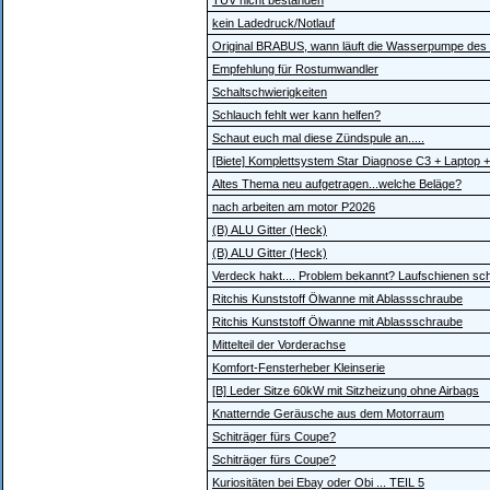
TÜV nicht bestanden
kein Ladedruck/Notlauf
Original BRABUS, wann läuft die Wasserpumpe des
Empfehlung für Rostumwandler
Schaltschwierigkeiten
Schlauch fehlt wer kann helfen?
Schaut euch mal diese Zündspule an.....
[Biete] Komplettsystem Star Diagnose C3 + Laptop +
Altes Thema neu aufgetragen...welche Beläge?
nach arbeiten am motor P2026
(B) ALU Gitter (Heck)
(B) ALU Gitter (Heck)
Verdeck hakt.... Problem bekannt? Laufschienen sc
Ritchis Kunststoff Ölwanne mit Ablassschraube
Ritchis Kunststoff Ölwanne mit Ablassschraube
Mittelteil der Vorderachse
Komfort-Fensterheber Kleinserie
[B] Leder Sitze 60kW mit Sitzheizung ohne Airbags
Knatternde Geräusche aus dem Motorraum
Schiträger fürs Coupe?
Schiträger fürs Coupe?
Kuriositäten bei Ebay oder Obi ... TEIL 5