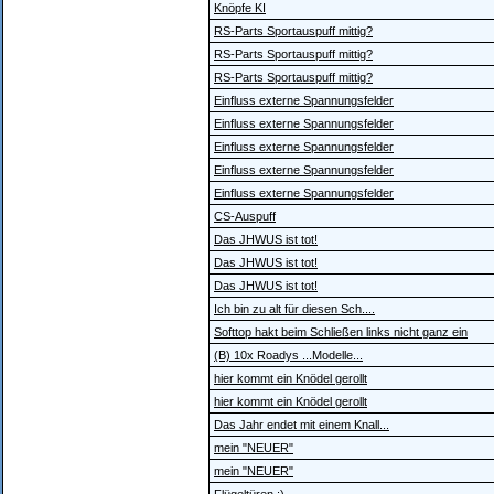
Knöpfe KI
RS-Parts Sportauspuff mittig?
RS-Parts Sportauspuff mittig?
RS-Parts Sportauspuff mittig?
Einfluss externe Spannungsfelder
Einfluss externe Spannungsfelder
Einfluss externe Spannungsfelder
Einfluss externe Spannungsfelder
Einfluss externe Spannungsfelder
CS-Auspuff
Das JHWUS ist tot!
Das JHWUS ist tot!
Das JHWUS ist tot!
Ich bin zu alt für diesen Sch....
Softtop hakt beim Schließen links nicht ganz ein
(B) 10x Roadys ...Modelle...
hier kommt ein Knödel gerollt
hier kommt ein Knödel gerollt
Das Jahr endet mit einem Knall...
mein "NEUER"
mein "NEUER"