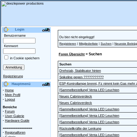
Login
Benutzername
Du bist nicht eingeloggt!
Registrieren
|
Mitgliederliste
|
Suchen
|
Neueste Beiträ
Kennwort
> Suchen
Foren Übersicht
in Cookie speichern
Suchen
Drehstab, Stabilisator hinten
Registrierung
Spikeline gegen ???????????
ESP-Kontrollampe brennt, Fz nimmt kein Gas mehr 
Hauptmenü
·
[Sammelbestellung] Venta LED Leuchten
Home
·
Mein Profil
Neues Cabrioverdeck
·
Logout
Neues Cabrioverdeck
Bereiche
[Sammelbestellung] Venta LED Leuchten
·
Forum
·
[Sammelbestellung] Venta LED Leuchten
User-Galerie
·
Hardware Guide
[Sammelbestellung] Venta LED Leuchten
================
Rückstellkräfte der Lenkung
·
Regionalforen
[Sammelbestellung] Venta LED Leuchten
·