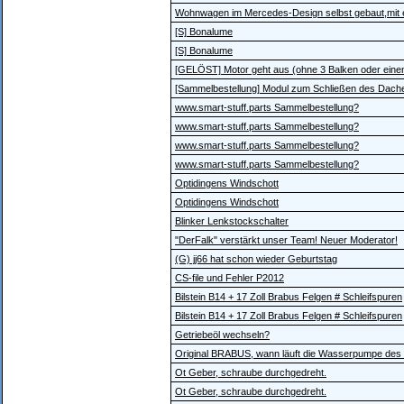
Wohnwagen im Mercedes-Design selbst gebaut,mit e
[S] Bonalume
[S] Bonalume
[GELÖST] Motor geht aus (ohne 3 Balken oder eine
[Sammelbestellung] Modul zum Schließen des Dach
www.smart-stuff.parts Sammelbestellung?
www.smart-stuff.parts Sammelbestellung?
www.smart-stuff.parts Sammelbestellung?
www.smart-stuff.parts Sammelbestellung?
Optidingens Windschott
Optidingens Windschott
Blinker Lenkstockschalter
"DerFalk" verstärkt unser Team! Neuer Moderator!
(G) jj66 hat schon wieder Geburtstag
CS-file und Fehler P2012
Bilstein B14 + 17 Zoll Brabus Felgen # Schleifspuren
Bilstein B14 + 17 Zoll Brabus Felgen # Schleifspuren
Getriebeöl wechseln?
Original BRABUS, wann läuft die Wasserpumpe des
Ot Geber, schraube durchgedreht.
Ot Geber, schraube durchgedreht.