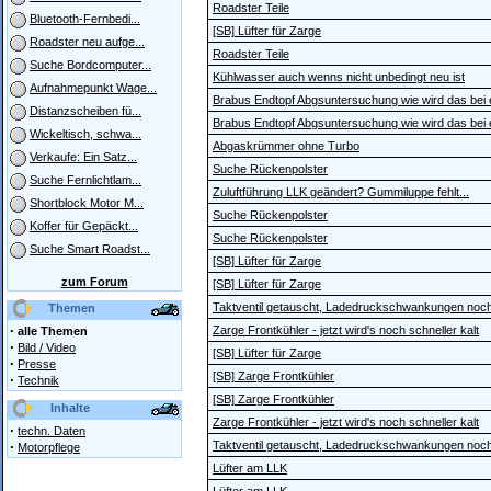
Roadster Teile
Bluetooth-Fernbedi...
[SB] Lüfter für Zarge
Roadster neu aufge...
Roadster Teile
Suche Bordcomputer...
Kühlwasser auch wenns nicht unbedingt neu ist
Aufnahmepunkt Wage...
Brabus Endtopf Abgsuntersuchung wie wird das bei
Distanzscheiben fü...
Brabus Endtopf Abgsuntersuchung wie wird das bei
Wickeltisch, schwa...
Abgaskrümmer ohne Turbo
Verkaufe: Ein Satz...
Suche Rückenpolster
Suche Fernlichtlam...
Zuluftführung LLK geändert? Gummiluppe fehlt...
Shortblock Motor M...
Suche Rückenpolster
Koffer für Gepäckt...
Suche Rückenpolster
Suche Smart Roadst...
[SB] Lüfter für Zarge
zum Forum
[SB] Lüfter für Zarge
Taktventil getauscht, Ladedruckschwankungen noc
Themen
·
Zarge Frontkühler - jetzt wird's noch schneller kalt
alle Themen
·
Bild / Video
[SB] Lüfter für Zarge
·
Presse
[SB] Zarge Frontkühler
·
Technik
[SB] Zarge Frontkühler
Inhalte
Zarge Frontkühler - jetzt wird's noch schneller kalt
·
techn. Daten
·
Taktventil getauscht, Ladedruckschwankungen noc
Motorpflege
Lüfter am LLK