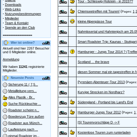
Galerie
Tour - Schleswig-Holstein - in 2015??
·
Downloads
·
Web-Links
(
Chiemseetreffen mit Touren!
1
Pages:
·
Nutzungsbestimmungen
·
Mitglieder
kleine Alpenpässe Tour
·
Team & Kontakt
·
Spende an den Club
Nahmlosertal und Hahntenjoch am 25.0
================
Smart Roadster Trip: Kaunas - Stuttgart
Wer ist online?
Aktuell sind hier 2267 Besucher
Hamburger - Jungs Tour 2014 ? (Treffe
und 0 Mitglieder online.
Anmeldung
Scotland ... the brave
Wir haben
11241
registrierte
Mitglieder.
diesen Sommer mal ein tagestreffen in N
Neueste Posts
(
Pyrenäen-Abenteuer-Tour 2013
Pages
Sicherung 11 ( 7,5...
Metallleitung vers...
Kurvige Strecken im Nordharz?
Alles Plastik - Br...
Südengland - Portland bis Land's End
Suche Rückleuchte ...
Roadster scheint n...
(
Hamburger-Jungs Tour 2012
1
Pages:
Bowdenzug Türe außen
[S] Tourenvorschläge D -> F
Roadster aus Münch...
Laufleistung nach ...
Kostenlose Touren zum runterladen
einmal Roadster im...