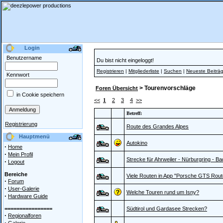
Login
Benutzername
Du bist nicht eingeloggt!
Registrieren
|
Mitgliederliste
|
Suchen
|
Neueste Beiträ
Kennwort
> Tourenvorschläge
Foren Übersicht
in Cookie speichern
<<
1
2
3
4
>>
Betreff:
Registrierung
Route des Grandes Alpes
Hauptmenü
Autokino
·
Home
·
Mein Profil
Strecke für Ahrweiler - Nürburgring - Ba
·
Logout
Bereiche
Viele Routen in App "Porsche GTS Rout
·
Forum
·
User-Galerie
Welche Touren rund um Isny?
·
Hardware Guide
================
Südtirol und Gardasee Strecken?
·
Regionalforen
·