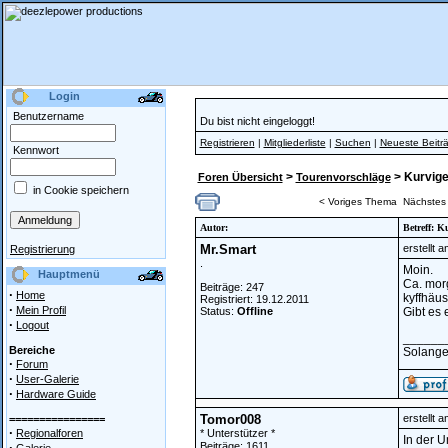
Login
Benutzername
Du bist nicht eingeloggt!
Registrieren
|
Mitgliederliste
|
Suchen
|
Neueste Beitr
Kennwort
>
> Kurvige
Foren Übersicht
Tourenvorschläge
in Cookie speichern
< Voriges Thema
Nächstes
Autor:
Betreff: K
Mr.Smart
erstellt 
Registrierung
.
Moin.
Hauptmenü
Ca. morg
Beiträge: 247
·
Home
kyffhäus
Registriert: 19.12.2011
·
Mein Profil
Status:
Offline
Gibt es 
·
Logout
______
Bereiche
Solange 
·
Forum
·
User-Galerie
·
Hardware Guide
Tomor008
erstellt 
================
·
Regionalforen
* Unterstützer *
In der 
·
Beiträge: 1611