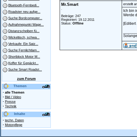
Mr.Smart
erstellt 
Bluetooth-Fernbedi...
.
Ich bin 
Roadster neu aufge...
Werde d
Beiträge: 247
Suche Bordcomputer...
Registriert: 19.12.2011
Status:
Offline
[Editier
Aufnahmepunkt Wage...
Distanzscheiben fü...
______
Solange 
Wickeltisch, schwa...
Verkaufe: Ein Satz...
Suche Fernlichtlam...
Shortblock Motor M...
Koffer für Gepäckt...
Suche Smart Roadst...
zum Forum
Themen
·
alle Themen
·
Bild / Video
·
Presse
·
Technik
Inhalte
·
techn. Daten
·
Motorpflege