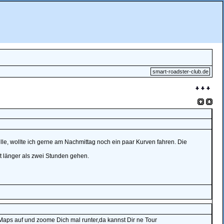
smart-roadster-club.de
le, wollte ich gerne am Nachmittag noch ein paar Kurven fahren. Die
t länger als zwei Stunden gehen.
ps auf und zoome Dich mal runter,da kannst Dir ne Tour