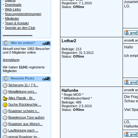
Galerie
zusamme
Registriert: 7.1.2010
·
Downloads
LG.
Status:
Offline
·
Web-Links
·
Nutzungsbestimmungen
·
Mitglieder
·
Team & Kontakt
·
Spende an den Club
================
Lothar2
erstellt 
Wer ist online?
Hallo
Aktuell sind hier 1882 Besucher
Beiträge: 213
und 0 Mitglieder online.
Registriert: 31.3.2012
ich empf
Status:
Offline
Anmeldung
Wir haben
11241
registrierte
Mitglieder.
Neueste Posts
Sicherung 11 ( 7,5...
Hallunke
erstellt 
Metallleitung vers...
* Regio MOD *
Die Frag
Alles Plastik - Br...
* Mitteldeutschland *
Schau ei
Beiträge: 489
Suche Rückleuchte ...
Registriert: 2.5.2010
Viel Spa
Status:
Offline
Roadster scheint n...
______
Bowdenzug Türe außen
LG,
Roadster aus Münch...
Hallunk
Laufleistung nach ...
einmal Roadster im...