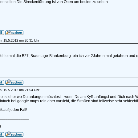
nstellen.Die Streckenführung ist von Oben am besten zu sehen.
am: 15.5.2012 um 20:31 Uhr:
ehle mal die B27, Braunlage-Blankenburg. bin ich vor 2Jahren mal gefahren und e
am: 15.5.2012 um 21:54 Uhr:
e ist eher wo Du anfangen möchtest... wenn Du am Kyffi anfängst und Dich nach WR
nfach bei google maps rein aber vorsicht, die Straßen sind teilweise sehr schlecht
ß auf jeden Fall!
______________
e