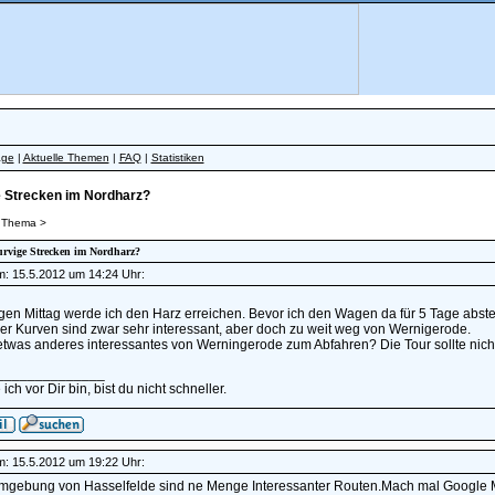
äge
|
Aktuelle Themen
|
FAQ
|
Statistiken
 Strecken im Nordharz?
 Thema >
urvige Strecken im Nordharz?
am: 15.5.2012 um 14:24 Uhr:
en Mittag werde ich den Harz erreichen. Bevor ich den Wagen da für 5 Tage abstel
er Kurven sind zwar sehr interessant, aber doch zu weit weg von Wernigerode.
etwas anderes interessantes von Werningerode zum Abfahren? Die Tour sollte nich
______________
ich vor Dir bin, bist du nicht schneller.
am: 15.5.2012 um 19:22 Uhr:
Umgebung von Hasselfelde sind ne Menge Interessanter Routen.Mach mal Google Ma