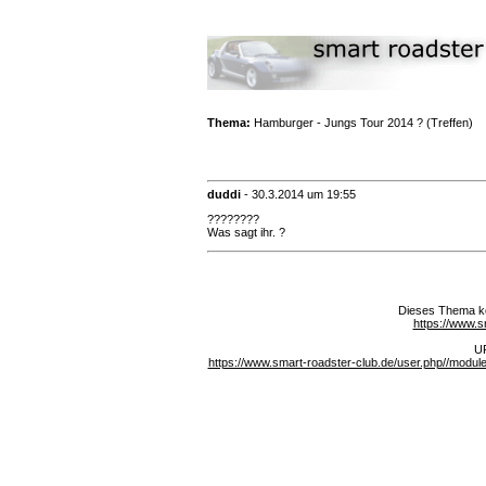
Thema:
Hamburger - Jungs Tour 2014 ? (Treffen)
duddi
-
30.3.2014 um 19:55
????????
Was sagt ihr. ?
Dieses Thema ko
https://www.s
UR
https://www.smart-roadster-club.de/user.php//mod