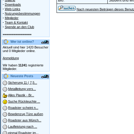
Galerie
Bio:
Student und wis
·
Downloads
·
Web-Links
Nach neuesten Beiträgen dieses Benut
·
Nutzungsbestimmungen
·
Mitglieder
·
Team & Kontakt
·
Spende an den Club
================
Wer ist online?
Aktuell sind hier 1420 Besucher
und 0 Mitglieder online.
Anmeldung
Wir haben
11241
registrierte
Mitglieder.
Neueste Posts
Sicherung 11 ( 7,5...
Metallleitung vers...
Alles Plastik - Br...
Suche Rückleuchte ...
Roadster scheint n...
Bowdenzug Türe außen
Roadster aus Münch...
Laufleistung nach ...
einmal Roadster im...