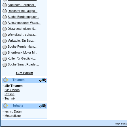
Bluetooth-Fernbedi...
Roadster neu aufge...
Suche Bordcomputer...
Aufnahmepunkt Wage...
Distanzscheiben fü...
Wickeltisch, schwa...
Verkaufe: Ein Satz...
Suche Fernlichtlam...
Shortblock Motor M...
Koffer für Gepäckt...
Suche Smart Roadst...
zum Forum
Themen
·
alle Themen
·
Bild / Video
·
Presse
·
Technik
Inhalte
·
techn. Daten
·
Motorpflege
Impressu