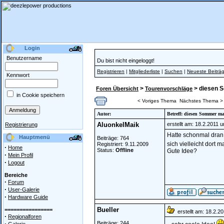
Login
Benutzername
Du bist nicht eingeloggt!
Registrieren
|
Mitgliederliste
|
Suchen
|
Neueste Beiträ
Kennwort
>
> diesen S
Foren Übersicht
Tourenvorschläge
in Cookie speichern
< Voriges Thema
Nächstes Thema >
Autor:
Betreff: diesen Sommer mal
AluonkelMaik
erstellt am: 18.2.2011 
Registrierung
Hatte schonmal dran
Hauptmenü
Beiträge: 764
sich vielleicht dort
Registriert: 9.11.2009
·
Home
Status:
Offline
Gute Idee?
·
Mein Profil
·
Logout
Bereiche
·
Forum
·
User-Galerie
·
Hardware Guide
Bueller
================
erstellt am: 18.2.2
·
Regionalforen
·
Beiträge: 244