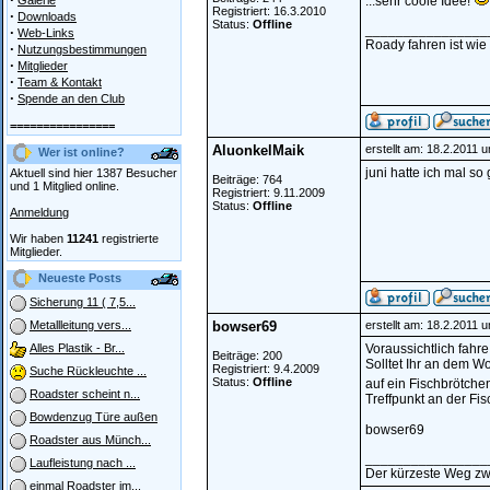
Galerie
...sehr coole Idee!
Registriert: 16.3.2010
·
Downloads
Status:
Offline
________________
·
Web-Links
Roady fahren ist wie
·
Nutzungsbestimmungen
·
Mitglieder
·
Team & Kontakt
·
Spende an den Club
================
AluonkelMaik
erstellt am: 18.2.2011 
Wer ist online?
juni hatte ich mal so
Aktuell sind hier 1387 Besucher
Beiträge: 764
und 1 Mitglied online.
Registriert: 9.11.2009
Status:
Offline
Anmeldung
Wir haben
11241
registrierte
Mitglieder.
Neueste Posts
Sicherung 11 ( 7,5...
bowser69
erstellt am: 18.2.2011 
Metallleitung vers...
Voraussichtlich fahr
Alles Plastik - Br...
Beiträge: 200
Solltet Ihr an dem 
Registriert: 9.4.2009
Suche Rückleuchte ...
Status:
Offline
auf ein Fischbrötche
Roadster scheint n...
Treffpunkt an der Fi
Bowdenzug Türe außen
bowser69
Roadster aus Münch...
________________
Laufleistung nach ...
Der kürzeste Weg zw
einmal Roadster im...