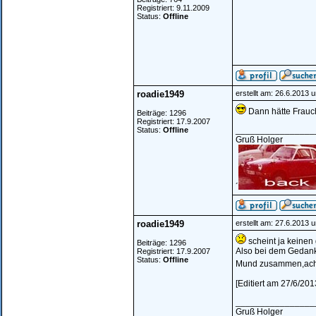
Registriert: 9.11.2009
Status:
Offline
roadie1949
erstellt am: 26.6.2013 
Dann hätte Frauc
Beiträge: 1296
Registriert: 17.9.2007
________________
Status:
Offline
Gruß Holger
´
roadie1949
erstellt am: 27.6.2013 
scheint ja keinen g
Beiträge: 1296
Also bei dem Gedanke
Registriert: 17.9.2007
Status:
Offline
Mund zusammen,ach w
[Editiert am 27/6/20
________________
Gruß Holger