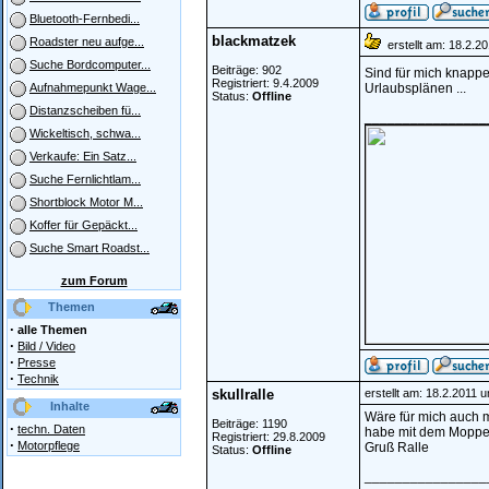
Bluetooth-Fernbedi...
blackmatzek
Roadster neu aufge...
erstellt am: 18.2.2
Suche Bordcomputer...
Beiträge: 902
Sind für mich knappe
Registriert: 9.4.2009
Urlaubsplänen ...
Aufnahmepunkt Wage...
Status:
Offline
Distanzscheiben fü...
________________
Wickeltisch, schwa...
Verkaufe: Ein Satz...
Suche Fernlichtlam...
Shortblock Motor M...
Koffer für Gepäckt...
Suche Smart Roadst...
zum Forum
Themen
·
alle Themen
·
Bild / Video
·
Presse
·
Technik
skullralle
erstellt am: 18.2.2011 
Inhalte
Wäre für mich auch 
Beiträge: 1190
·
techn. Daten
habe mit dem Mopped
Registriert: 29.8.2009
·
Motorpflege
Gruß Ralle
Status:
Offline
________________