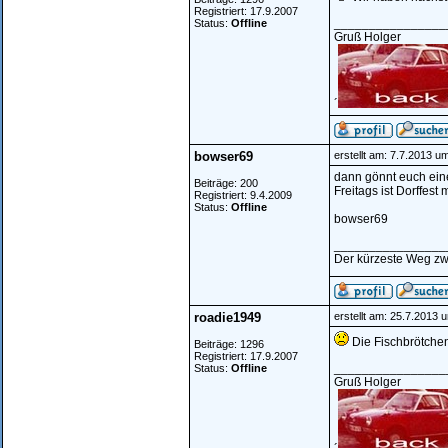
Registriert: 17.9.2007
________________
Status:
Offline
Gruß Holger
´
bowser69
erstellt am: 7.7.2013 u
dann gönnt euch eine
Beiträge: 200
Freitags ist Dorffest 
Registriert: 9.4.2009
Status:
Offline
bowser69
________________
Der kürzeste Weg zw
roadie1949
erstellt am: 25.7.2013 
Die Fischbrötche
Beiträge: 1296
Registriert: 17.9.2007
________________
Status:
Offline
Gruß Holger