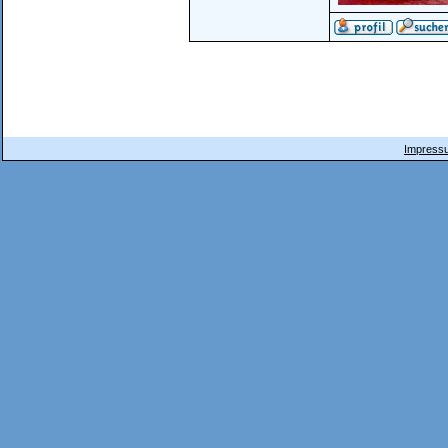
´
Impressu