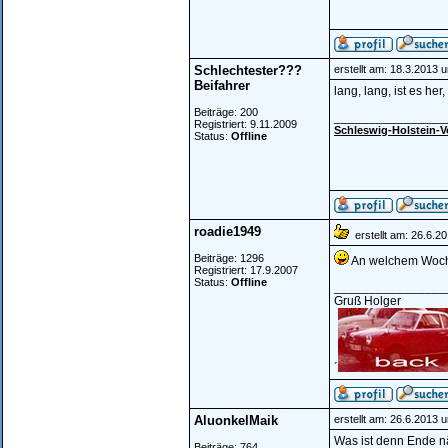
Schlechtester???
erstellt am: 18.3.2013 
Beifahrer
lang, lang, ist es he
Beiträge: 200
________________
Registriert: 9.11.2009
Schleswig-Holstein-V
Status:
Offline
roadie1949
erstellt am: 26.6.2
Beiträge: 1296
An welchem Woch
Registriert: 17.9.2007
Status:
Offline
________________
Gruß Holger
´
AluonkelMaik
erstellt am: 26.6.2013 
Was ist denn Ende 
Beiträge: 764