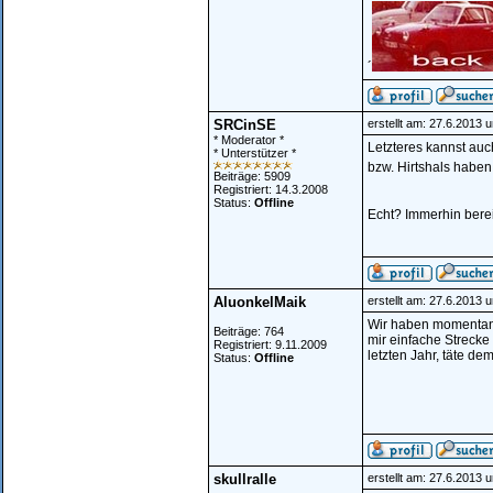
´
SRCinSE
erstellt am: 27.6.2013 
* Moderator *
Letzteres kannst au
* Unterstützer *
bzw. Hirtshals haben 
Beiträge: 5909
Registriert: 14.3.2008
Status:
Offline
Echt? Immerhin bere
AluonkelMaik
erstellt am: 27.6.2013 
Wir haben momentan 
Beiträge: 764
mir einfache Streck
Registriert: 9.11.2009
letzten Jahr, täte de
Status:
Offline
skullralle
erstellt am: 27.6.2013 