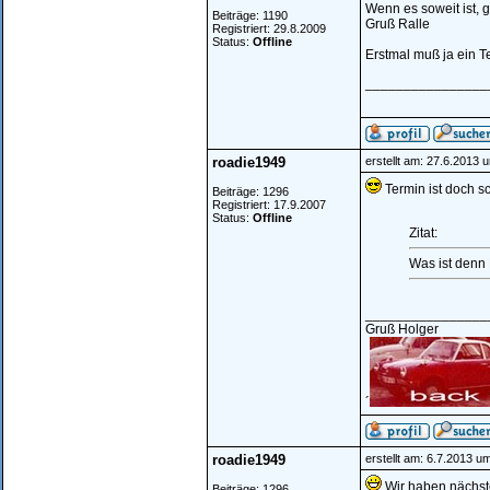
Wenn es soweit ist, 
Beiträge: 1190
Gruß Ralle
Registriert: 29.8.2009
Status:
Offline
Erstmal muß ja ein T
________________
roadie1949
erstellt am: 27.6.2013 
Termin ist doch s
Beiträge: 1296
Registriert: 17.9.2007
Status:
Offline
Zitat:
Was ist denn
________________
Gruß Holger
´
roadie1949
erstellt am: 6.7.2013 u
Wir haben nächste
Beiträge: 1296