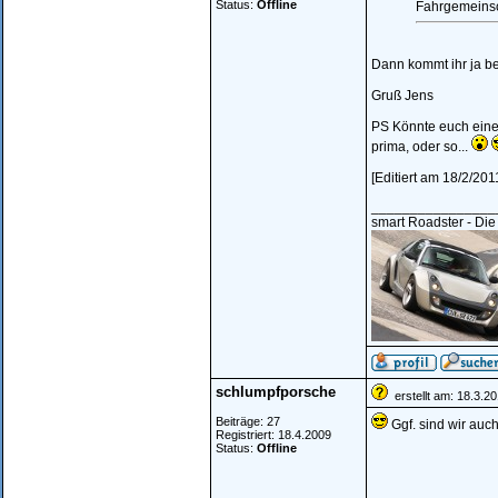
Status:
Offline
Fahrgemeinsc
Dann kommt ihr ja b
Gruß Jens
PS Könnte euch eine 
prima, oder so...
[Editiert am 18/2/201
________________
smart Roadster - Die
schlumpfporsche
erstellt am: 18.3.2
Beiträge: 27
Ggf. sind wir auch
Registriert: 18.4.2009
Status:
Offline