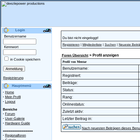
Login
Benutzername
Du bist nicht eingeloggt!
Registrieren
|
Mitgliederliste
|
Suchen
|
Neueste Beitr
Kennwort
> Profil anzeigen
Foren Übersicht
in Cookie speichern
Profil von Mentar
Benutzername:
Registriert:
Registrierung
Beiträge:
Hauptmenü
Status:
·
Home
·
Mein Profil
Rang:
·
Logout
Onlinestatus:
Bereiche
Zuletzt aktiv:
·
Forum
·
User-Galerie
Letzter Beitrag in:
·
Hardware Guide
Nach neuesten Beiträgen dieses Benu
================
·
Regionalforen
·