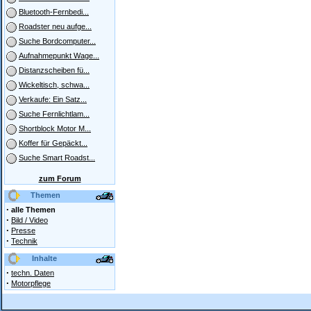
Bluetooth-Fernbedi...
Roadster neu aufge...
Suche Bordcomputer...
Aufnahmepunkt Wage...
Distanzscheiben fü...
Wickeltisch, schwa...
Verkaufe: Ein Satz...
Suche Fernlichtlam...
Shortblock Motor M...
Koffer für Gepäckt...
Suche Smart Roadst...
zum Forum
Themen
·
alle Themen
·
Bild / Video
·
Presse
·
Technik
Inhalte
·
techn. Daten
·
Motorpflege