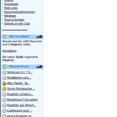
Galerie
·
Downloads
·
Web-Links
·
Nutzungsbestimmungen
·
Mitglieder
·
Team & Kontakt
·
Spende an den Club
================
Wer ist online?
Aktuell sind hier 1683 Besucher
und 0 Mitglieder online.
Anmeldung
Wir haben
11241
registrierte
Mitglieder.
Neueste Posts
Sicherung 11 ( 7,5...
Metallleitung vers...
Alles Plastik - Br...
Suche Rückleuchte ...
Roadster scheint n...
Bowdenzug Türe außen
Roadster aus Münch...
Laufleistung nach ...
einmal Roadster im...