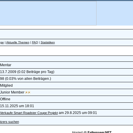
äge
|
Aktuelle Themen
|
FAQ
|
Statistiken
Mentar
13.7.2009 (0.02 Beiträge pro Tag)
98 (0.03% von allen Beiträgen.)
Mitglied
Junior Member
Offline
15.11.2025 um 18:01
am 29.8.2025 um 09:01
Verkaufe Smart Roadster Coupe Projekt
tzers suchen
Hosted @
Falkenseer.NET