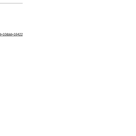
d=10&tid=16422