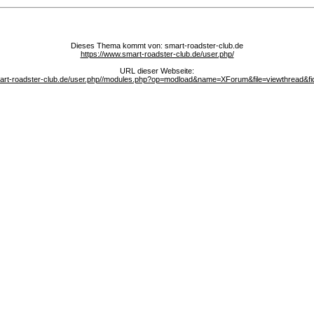
Dieses Thema kommt von: smart-roadster-club.de
https://www.smart-roadster-club.de/user.php/
URL dieser Webseite:
mart-roadster-club.de/user.php//modules.php?op=modload&name=XForum&file=viewthread&fi