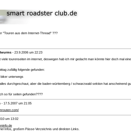
r "Touren aus dem Internet-Thread" ???
ndwurms
-
23.9.2006 um 22:23
bt viele tourenseiten im internet, deswegen hab ich mir gedacht man könnte hier doch mal ei
ittag zufällig folgende gefunden:
 biker unterwegs
 alles durchgeschaut, aber die baden-württemberg / schwarzwald sektion hat anscheinend g
och so für seiten gefunden????
n
-
17.5.2007 um 21:05
umrouten.com/
010 um 13:02
eninfo.de
viel Infos, großem Pässe-Verzeichnis und direkten Links.