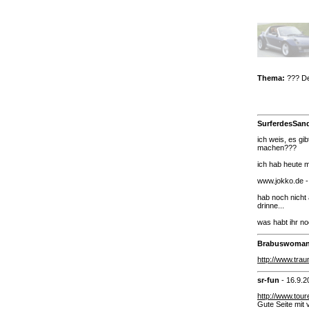
Thema:
??? De
SurferdesSa
ich weis, es gi
machen???
ich hab heute m
www.jokko.de -
hab noch nicht
drinne...
was habt ihr n
Brabuswoma
http://www.tra
sr-fun
-
16.9.2
http://www.tour
Gute Seite mit 