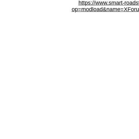
https://www.smart-roads
op=modload&name=XForum&