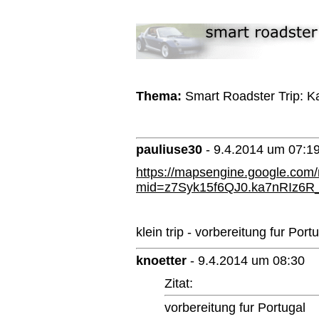
Thema:
Smart Roadster Trip: Ka
pauliuse30
-
9.4.2014 um 07:1
https://mapsengine.google.com/
mid=z7Syk15f6QJ0.ka7nRIz6R
klein trip - vorbereitung fur Port
knoetter
-
9.4.2014 um 08:30
Zitat:
vorbereitung fur Portugal