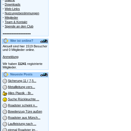
Galerie
·
Downloads
·
Web-Links
·
Nutzungsbestimmungen
·
Mitglieder
·
Team & Kontakt
·
Spende an den Club
================
Wer ist online?
Aktuell sind hier 1519 Besucher
und 0 Mitglieder online.
Anmeldung
Wir haben
11241
registrierte
Mitglieder.
Neueste Posts
Sicherung 11 ( 7,5...
Metallleitung vers...
Alles Plastik - Br...
Suche Rückleuchte ...
Roadster scheint n...
Bowdenzug Türe außen
Roadster aus Münch...
Laufleistung nach ...
einmal Roadster im...