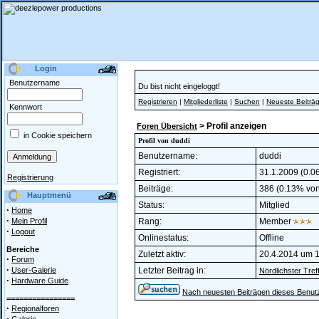
Login
Benutzername
Du bist nicht eingeloggt!
Registrieren
|
Mitgliederliste
|
Suchen
|
Neueste Beiträ
Kennwort
> Profil anzeigen
Foren Übersicht
in Cookie speichern
Profil von duddi
Benutzername:
duddi
Registriert:
31.1.2009 (0.06
Registrierung
Beiträge:
386 (0.13% von 
Hauptmenü
Status:
Mitglied
·
Home
·
Mein Profil
Rang:
Member
·
Logout
Onlinestatus:
Offline
Bereiche
Zuletzt aktiv:
20.4.2014 um 
·
Forum
·
User-Galerie
Letzter Beitrag in:
Nördlichster Tref
·
Hardware Guide
Nach neuesten Beiträgen dieses Benut
================
·
Regionalforen
·