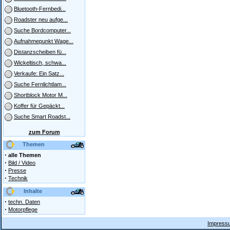
Bluetooth-Fernbedi...
Roadster neu aufge...
Suche Bordcomputer...
Aufnahmepunkt Wage...
Distanzscheiben fü...
Wickeltisch, schwa...
Verkaufe: Ein Satz...
Suche Fernlichtlam...
Shortblock Motor M...
Koffer für Gepäckt...
Suche Smart Roadst...
zum Forum
Themen
·
alle Themen
·
Bild / Video
·
Presse
·
Technik
Inhalte
·
techn. Daten
·
Motorpflege
Impressu