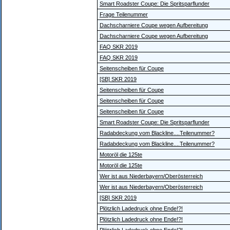
Smart Roadster Coupe: Die Spritsparflunder
Frage Teilenummer
Dachscharniere Coupe wegen Aufbereitung
Dachscharniere Coupe wegen Aufbereitung
FAQ SKR 2019
FAQ SKR 2019
Seitenscheiben für Coupe
[SB] SKR 2019
Seitenscheiben für Coupe
Seitenscheiben für Coupe
Seitenscheiben für Coupe
Smart Roadster Coupe: Die Spritsparflunder
Radabdeckung vom Blackline....Teilenummer?
Radabdeckung vom Blackline....Teilenummer?
Motoröl die 125te
Motoröl die 125te
Wer ist aus Niederbayern/Oberösterreich
Wer ist aus Niederbayern/Oberösterreich
[SB] SKR 2019
Plötzlich Ladedruck ohne Ende!?!
Plötzlich Ladedruck ohne Ende!?!