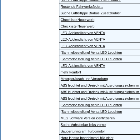
Suche Luftleitlippe Brabus Zusatzkühler
Rostende Fahrwerksfeder...
Suche Luftleitlippe Brabus Zusatzkühler
Checkliste Neuerwerb
Checkliste Neuerwerb
LED-Abblendlicht von VENTA
LED-Abblendlicht von VENTA
LED-Abblendlicht von VENTA
[Sammelbestellung] Venta LED Leuchten
[Sammelbestellung] Venta LED Leuchten
LED-Abblendlicht von VENTA
mehr komfort
Motorgeräusch und Vorstellung
ABS leuchtet und Dreieck mit Ausrufungszeichen im
ABS leuchtet und Dreieck mit Ausrufungszeichen im
ABS leuchtet und Dreieck mit Ausrufungszeichen im
[Sammelbestellung] Venta LED Leuchten
[Sammelbestellung] Venta LED Leuchten
MEG Software Version identifizieren
Suche Achslenker links vorne
Saugertuning am Turbomotor
Hero Hesse Innenhimmel hält nicht