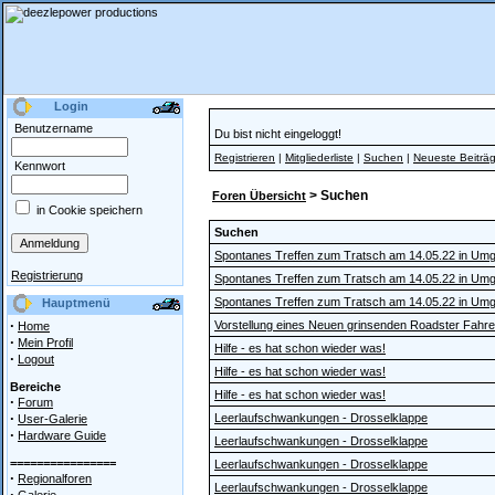
Login
Benutzername
Du bist nicht eingeloggt!
Registrieren
|
Mitgliederliste
|
Suchen
|
Neueste Beiträ
Kennwort
> Suchen
Foren Übersicht
in Cookie speichern
Suchen
Spontanes Treffen zum Tratsch am 14.05.22 in Um
Registrierung
Spontanes Treffen zum Tratsch am 14.05.22 in Um
Spontanes Treffen zum Tratsch am 14.05.22 in Um
Hauptmenü
·
Vorstellung eines Neuen grinsenden Roadster Fahre
Home
·
Mein Profil
Hilfe - es hat schon wieder was!
·
Logout
Hilfe - es hat schon wieder was!
Bereiche
Hilfe - es hat schon wieder was!
·
Forum
·
Leerlaufschwankungen - Drosselklappe
User-Galerie
·
Hardware Guide
Leerlaufschwankungen - Drosselklappe
================
Leerlaufschwankungen - Drosselklappe
·
Regionalforen
Leerlaufschwankungen - Drosselklappe
·