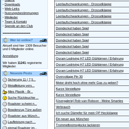
Galerie
·
Leerlaufschwankungen - Drosselklappe
Downloads
·
Web-Links
Leerlaufschwankungen - Drosselklappe
·
Nutzungsbestimmungen
Leerlaufschwankungen - Drosselklappe
·
Mitglieder
·
Team & Kontakt
Leerlaufschwankungen - Drosselklappe
·
Spende an den Club
Domdeckel haben Spiel
================
Domdeckel haben Spiel
Wer ist online?
Domdeckel haben Spiel
Aktuell sind hier 1309 Besucher
Domdeckel haben Spiel
und 0 Mitglieder online.
Domdeckel haben Spiel
Anmeldung
Osram Ledriving H7 LED Glühbirnen / Erfahrung
Wir haben
11241
registrierte
Osram Ledriving H7 LED Glühbirnen / Erfahrung
Mitglieder.
Osram Ledriving H7 LED Glühbirnen / Erfahrung
Neueste Posts
Overvoltage Pin 30
Sicherung 11 ( 7,5...
Motor dreht hoch ohne mehr Gas zu geben?
Metallleitung vers...
Kurze Vorstellung
Alles Plastik - Br...
Kurze Vorstellung
Suche Rückleuchte ...
[Usergalerie] Rob-van-Robson - Meine Smarties
Roadster scheint n...
Verbrauch
Bowdenzug Türe außen
Ich suche Dämpfer für mein QP Heckklappe
Roadster aus Münch...
Ein neuer aus München
Laufleistung nach ...
Trommelbremsglocke lackieren
einmal Roadster im...