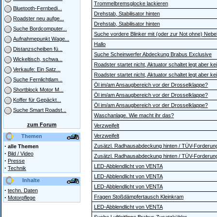
Trommelbremsglocke lackieren
Bluetooth-Fernbedi...
Drehstab, Stabilisator hinten
Roadster neu aufge...
Drehstab, Stabilisator hinten
Suche Bordcomputer...
Suche vordere Blinker mit (oder zur Not ohne) Nebe
Aufnahmepunkt Wage...
Hallo
Distanzscheiben fü...
Suche Scheinwerfer Abdeckung Brabus Exclusive
Wickeltisch, schwa...
Roadster startet nicht, Aktuator schaltet legt aber k
Verkaufe: Ein Satz...
Roadster startet nicht, Aktuator schaltet legt aber k
Suche Fernlichtlam...
Öl im/am Ansaugbereich vor der Drosselklappe?
Shortblock Motor M...
Öl im/am Ansaugbereich vor der Drosselklappe?
Koffer für Gepäckt...
Öl im/am Ansaugbereich vor der Drosselklappe?
Suche Smart Roadst...
Waschanlage. Wie macht ihr das?
zum Forum
Verzweifelt
Verzweifelt
Themen
·
Zusätzl. Radhausabdeckung hinten / TÜV-Forderun
alle Themen
·
Bild / Video
Zusätzl. Radhausabdeckung hinten / TÜV-Forderun
·
Presse
LED-Abblendlicht von VENTA
·
Technik
LED-Abblendlicht von VENTA
Inhalte
LED-Abblendlicht von VENTA
·
techn. Daten
·
Fragen Stoßdämpfertausch Kleinkram
Motorpflege
LED-Abblendlicht von VENTA