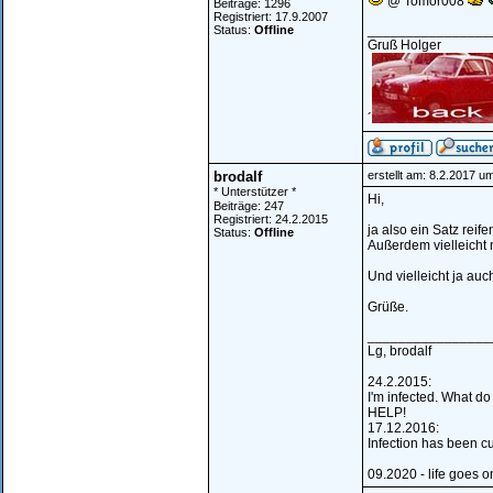
@ Tomor008
Beiträge: 1296
Registriert: 17.9.2007
________________
Status:
Offline
Gruß Holger
´
brodalf
erstellt am: 8.2.2017 u
* Unterstützer *
Hi,
Beiträge: 247
Registriert: 24.2.2015
ja also ein Satz reif
Status:
Offline
Außerdem vielleicht 
Und vielleicht ja auc
Grüße.
________________
Lg, brodalf
24.2.2015:
I'm infected. What do
HELP!
17.12.2016:
Infection has been c
09.2020 - life goes o