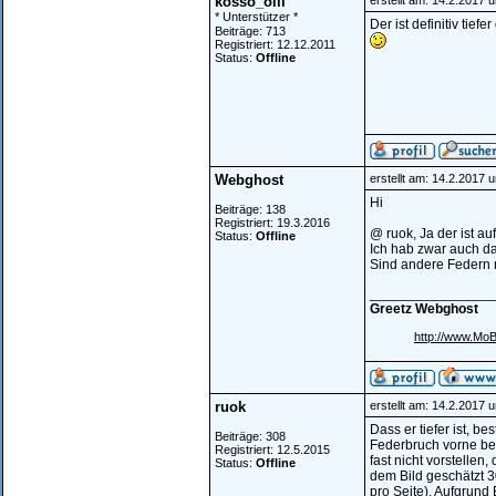
kosso_olli
erstellt am: 14.2.2017 
* Unterstützer *
Der ist definitiv tie
Beiträge: 713
Registriert: 12.12.2011
Status:
Offline
Webghost
erstellt am: 14.2.2017 
Hi
Beiträge: 138
Registriert: 19.3.2016
@ ruok, Ja der ist au
Status:
Offline
Ich hab zwar auch dam
Sind andere Federn 
________________
Greetz Webghost
http://www.Mo
ruok
erstellt am: 14.2.2017 
Dass er tiefer ist, be
Beiträge: 308
Federbruch vorne bei
Registriert: 12.5.2015
fast nicht vorstelle
Status:
Offline
dem Bild geschätzt 
pro Seite). Aufgrund