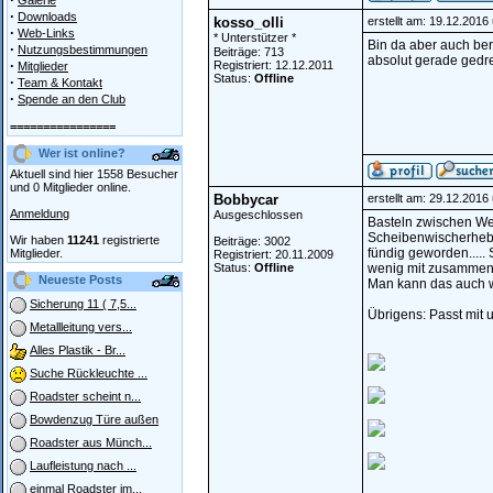
Galerie
·
Downloads
kosso_olli
erstellt am: 19.12.2016
·
Web-Links
* Unterstützer *
Bin da aber auch ber
·
Nutzungsbestimmungen
Beiträge: 713
absolut gerade gedreht
·
Registriert: 12.12.2011
Mitglieder
Status:
Offline
·
Team & Kontakt
·
Spende an den Club
================
Wer ist online?
Aktuell sind hier 1558 Besucher
und 0 Mitglieder online.
Bobbycar
erstellt am: 29.12.2016
Anmeldung
Ausgeschlossen
Basteln zwischen We
Scheibenwischerhebe
Wir haben
11241
registrierte
Beiträge: 3002
fündig geworden.....
Mitglieder.
Registriert: 20.11.2009
Status:
Offline
wenig mit zusammenge
Neueste Posts
Man kann das auch w
Sicherung 11 ( 7,5...
Übrigens: Passt mit
Metallleitung vers...
Alles Plastik - Br...
Suche Rückleuchte ...
Roadster scheint n...
Bowdenzug Türe außen
Roadster aus Münch...
Laufleistung nach ...
einmal Roadster im...