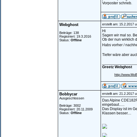
Vorposter schrieb.
Webghost
erstellt am: 15.2.2017 
Hi
Beiträge: 138
Sagen wir mal so. Be
Registriert: 19.3.2016
Ob der nun wirklich d
Status:
Offline
Habs vorher / nachhe
Tiefer wäre aber auc
________________
Greetz Webghost
http://www.Mo
Bobbycar
erstellt am: 21.2.2017 
Ausgeschlossen
Das Alpine CDE182R,
eingebaut......
Beiträge: 3002
Das Display ist im G
Registriert: 20.11.2009
Status:
Offline
Klassen besser....