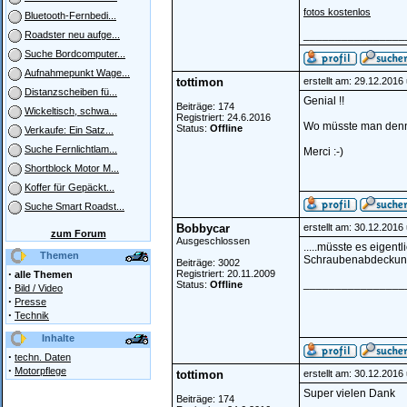
fotos kostenlos
Bluetooth-Fernbedi...
________________
Roadster neu aufge...
Suche Bordcomputer...
Aufnahmepunkt Wage...
tottimon
erstellt am: 29.12.2016
Distanzscheiben fü...
Genial !!
Beiträge: 174
Wickeltisch, schwa...
Registriert: 24.6.2016
Wo müsste man denn 
Status:
Offline
Verkaufe: Ein Satz...
Suche Fernlichtlam...
Merci :-)
Shortblock Motor M...
Koffer für Gepäckt...
Suche Smart Roadst...
Bobbycar
erstellt am: 30.12.2016
zum Forum
Ausgeschlossen
.....müsste es eigent
Themen
Schraubenabdeckunge
Beiträge: 3002
·
Registriert: 20.11.2009
alle Themen
________________
Status:
Offline
·
Bild / Video
·
Presse
·
Technik
Inhalte
·
techn. Daten
·
Motorpflege
tottimon
erstellt am: 30.12.2016
Super vielen Dank
Beiträge: 174