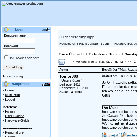
Login
Benutzername
Du bist nicht eingeloggt!
Registrieren
|
Mitgliederliste
|
Suchen
|
Neueste Beiträ
Kennwort
>
>
Foren Übersicht
Technik und Tuning
Sonstig
in Cookie speichern
<<
1
< Voriges Thema
Nächstes Thema >
Autor:
Betreff: Der "Mein Roadst
Tomor008
erstellt am: 19.12.2016
Registrierung
* Unterstützer *
Ja Olli,hätt ichs sel
Hauptmenü
Beiträge: 1611
Einzelstücke,das muß
Registriert: 7.1.2010
·
Home
Ich wollt es auch ge
Status:
Offline
·
Mein Profil
Gruß
·
Logout
________________
Bereiche
Der Motor
·
Forum
https://m.youtube.co
·
Zu Cäsars 10. Todes
User-Galerie
https://m.youtube.co
·
Hardware Guide
Wer kennt nicht auch
https://m.youtube.co
================
·
Regionalforen
·