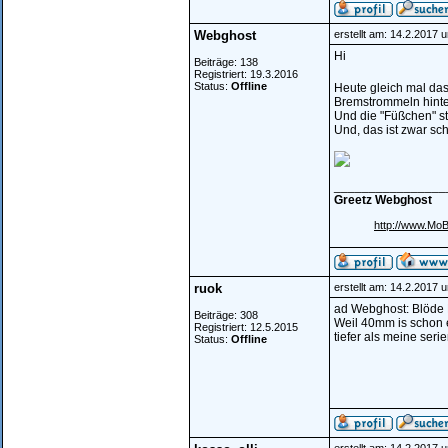
Webghost
erstellt am: 14.2.2017 
Hi
Beiträge: 138
Registriert: 19.3.2016
Status:
Offline
Heute gleich mal da
Bremstrommeln hinten
Und die "Füßchen" st
Und, das ist zwar sch
________________
Greetz Webghost
http://www.Mo
ruok
erstellt am: 14.2.2017 
ad Webghost: Blöde F
Beiträge: 308
Weil 40mm is schon e
Registriert: 12.5.2015
tiefer als meine ser
Status:
Offline