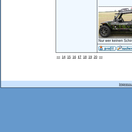
________________
Nur wer keinen Schi
<<
14
15
16
17
18
19
20
>>
Impressu