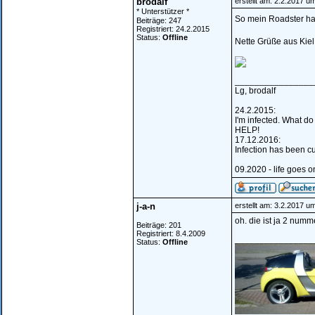
brodalf
erstellt am: 2.2.2017 u
* Unterstützer *
So mein Roadster hat
Beiträge: 247
Registriert: 24.2.2015
Status:
Offline
Nette Grüße aus Kiel
________________
Lg, brodalf
24.2.2015:
I'm infected. What do
HELP!
17.12.2016:
Infection has been c
09.2020 - life goes o
j-a-n
erstellt am: 3.2.2017 u
oh. die ist ja 2 numm
Beiträge: 201
Registriert: 8.4.2009
________________
Status:
Offline