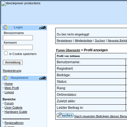
Login
Benutzername
Du bist nicht eingeloggt!
Registrieren
|
Mitgliederliste
|
Suchen
|
Neueste Beitr
Kennwort
> Profil anzeigen
Foren Übersicht
in Cookie speichern
Profil von tottimon
Benutzername:
Registriert:
Registrierung
Beiträge:
Hauptmenü
Status:
·
Home
·
Mein Profil
Rang:
·
Logout
Onlinestatus:
Bereiche
Zuletzt aktiv:
·
Forum
·
User-Galerie
Letzter Beitrag in:
·
Hardware Guide
Nach neuesten Beiträgen dieses Benu
================
·
Regionalforen
·