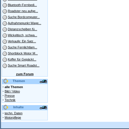
Bluetooth-Fernbedi...
Roadster neu aufge...
Suche Bordcomputer...
Aufnahmepunkt Wage...
Distanzscheiben fü...
Wickeltisch, schwa...
Verkaufe: Ein Satz...
Suche Fernlichtlam...
Shortblock Motor M...
Koffer für Gepäckt...
Suche Smart Roadst...
zum Forum
Themen
·
alle Themen
·
Bild / Video
·
Presse
·
Technik
Inhalte
·
techn. Daten
·
Motorpflege