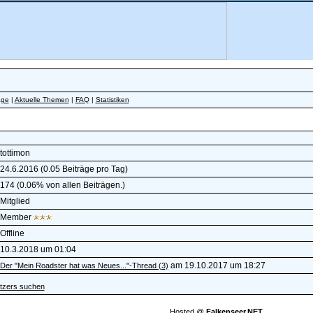
äge
|
Aktuelle Themen
|
FAQ
|
Statistiken
tottimon
24.6.2016 (0.05 Beiträge pro Tag)
174 (0.06% von allen Beiträgen.)
Mitglied
Member
Offline
10.3.2018 um 01:04
am 19.10.2017 um 18:27
Der "Mein Roadster hat was Neues..."-Thread (3)
tzers suchen
Hosted @
Falkenseer.NET