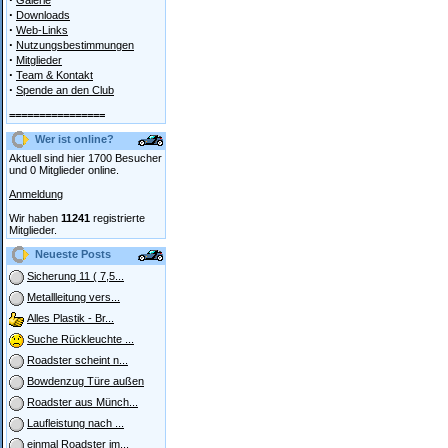
Galerie
·
Downloads
·
Web-Links
·
Nutzungsbestimmungen
·
Mitglieder
·
Team & Kontakt
·
Spende an den Club
================
Wer ist online?
Aktuell sind hier 1700 Besucher
und 0 Mitglieder online.
Anmeldung
Wir haben
11241
registrierte
Mitglieder.
Neueste Posts
Sicherung 11 ( 7,5...
Metallleitung vers...
Alles Plastik - Br...
Suche Rückleuchte ...
Roadster scheint n...
Bowdenzug Türe außen
Roadster aus Münch...
Laufleistung nach ...
einmal Roadster im...