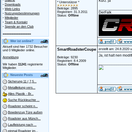
Galerie
Kurz: ja
* Unterstützer *
·
Downloads
________________
·
Beiträge: 2895
Web-Links
Registriert: 31.3.2011
DerFalk
·
Nutzungsbestimmungen
Status:
Offline
·
Mitglieder
·
Team & Kontakt
·
Spende an den Club
================
Wer ist online?
Aktuell sind hier 1732 Besucher
SmartRoadsterCoupe
erstellt am: 24.8.2020 
und 0 Mitglieder online.
Ja, ist halt nen modi
Anmeldung
Beiträge: 9230
Registriert: 8.4.2009
________________
Wir haben
11241
registrierte
Status:
Offline
Mitglieder.
Neueste Posts
Sicherung 11 ( 7,5...
Metallleitung vers...
Alles Plastik - Br...
Suche Rückleuchte ...
Roadster scheint n...
Bowdenzug Türe außen
Roadster aus Münch...
Laufleistung nach ...
einmal Roadster im...