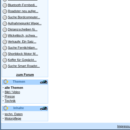
Bluetooth-Fernbedi...
Roadster neu aufge...
Suche Bordcomputer...
Aufnahmepunkt Wage...
Distanzscheiben fü...
Wickeltisch, schwa...
Verkaufe: Ein Satz...
Suche Fernlichtlam...
Shortblock Motor M...
Koffer für Gepäckt...
Suche Smart Roadst...
zum Forum
Themen
·
alle Themen
·
Bild / Video
·
Presse
·
Technik
Inhalte
·
techn. Daten
·
Motorpflege
Impressu