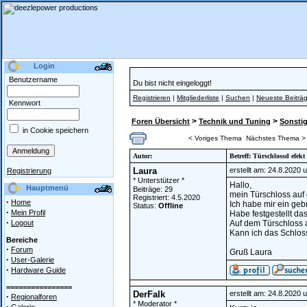
Login
Benutzername
Du bist nicht eingeloggt!
Registrieren
|
Mitgliederliste
|
Suchen
|
Neueste Beiträ
Kennwort
>
>
Foren Übersicht
Technik und Tuning
Sonstig
in Cookie speichern
< Voriges Thema
Nächstes Thema >
Autor:
Betreff: Türschlossd efekt
Laura
erstellt am: 24.8.2020 
Registrierung
* Unterstützer *
Hallo,
Hauptmenü
Beiträge: 29
mein Türschloss auf d
Registriert: 4.5.2020
·
Home
Ich habe mir ein gebr
Status:
Offline
·
Mein Profil
Habe festgestellt da
·
Logout
Auf dem Türschloss 
Kann ich das Schlos
Bereiche
·
Forum
Gruß Laura
·
User-Galerie
·
Hardware Guide
================
DerFalk
erstellt am: 24.8.2020 
·
Regionalforen
* Moderator *
·