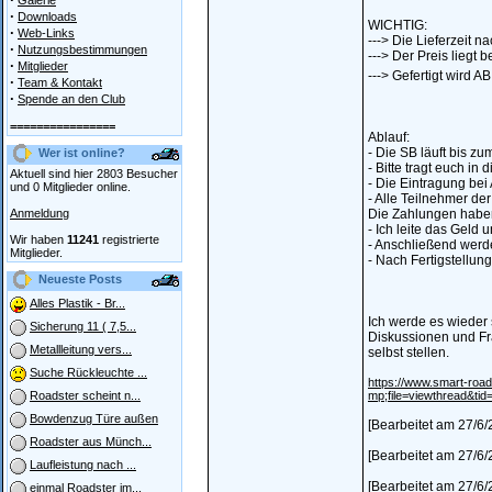
Galerie
·
Downloads
WICHTIG:
·
Web-Links
---> Die Lieferzeit 
·
Nutzungsbestimmungen
---> Der Preis liegt 
·
Mitglieder
---> Gefertigt wird A
·
Team & Kontakt
·
Spende an den Club
================
Ablauf:
- Die SB läuft bis 
Wer ist online?
- Bitte tragt euch in 
Aktuell sind hier 2803 Besucher
- Die Eintragung bei 
und 0 Mitglieder online.
- Alle Teilnehmer d
Anmeldung
Die Zahlungen haben
- Ich leite das Geld
Wir haben
11241
registrierte
- Anschließend werde
Mitglieder.
- Nach Fertigstellun
Neueste Posts
Alles Plastik - Br...
Ich werde es wieder
Sicherung 11 ( 7,5...
Diskussionen und Fra
Metallleitung vers...
selbst stellen.
Suche Rückleuchte ...
https://www.smart-ro
mp;file=viewthread&ti
Roadster scheint n...
Bowdenzug Türe außen
[Bearbeitet am 27/6/
Roadster aus Münch...
[Bearbeitet am 27/6/
Laufleistung nach ...
[Bearbeitet am 27/6/
einmal Roadster im...