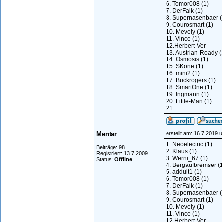
6. Tomor008 (1)
7. DerFalk (1)
8. Supernasenbaer (
9. Courosmart (1)
10. Mevely (1)
11. Vince (1)
12.Herbert-Ver
13. Austrian-Roady (
14. Osmosis (1)
15. SKone (1)
16. mini2 (1)
17. Buckrogers (1)
18. SmartOne (1)
19. Ingmann (1)
20. Little-Man (1)
21.
Mentar
erstellt am: 16.7.2019 
1. Neoelectric (1)
Beiträge: 98
2. Klaus (1)
Registriert: 13.7.2009
3. Werni_67 (1)
Status:
Offline
4. Bergaufbremser (
5. addult1 (1)
6. Tomor008 (1)
7. DerFalk (1)
8. Supernasenbaer (
9. Courosmart (1)
10. Mevely (1)
11. Vince (1)
12.Herbert-Ver