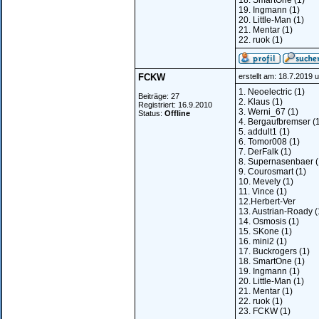
18. SmartOne (1)
19. Ingmann (1)
20. Little-Man (1)
21. Mentar (1)
22. ruok (1)
FCKW
erstellt am: 18.7.2019 
1. Neoelectric (1)
Beiträge: 27
2. Klaus (1)
Registriert: 16.9.2010
3. Werni_67 (1)
Status:
Offline
4. Bergaufbremser (
5. addult1 (1)
6. Tomor008 (1)
7. DerFalk (1)
8. Supernasenbaer (
9. Courosmart (1)
10. Mevely (1)
11. Vince (1)
12.Herbert-Ver
13. Austrian-Roady (
14. Osmosis (1)
15. SKone (1)
16. mini2 (1)
17. Buckrogers (1)
18. SmartOne (1)
19. Ingmann (1)
20. Little-Man (1)
21. Mentar (1)
22. ruok (1)
23. FCKW (1)