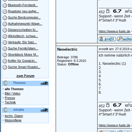
Bluetooth-Fernbedi...
________________
Roadster neu aufge...
452
Support - wenn Zeit
Suche Bordcomputer...
4*Smart // 3*Audi
Aufnahmepunkt Wage...
Distanzscheiben fü...
-
https://www.e-fuels.de
Wickeltisch, schwa...
Verkaufe: Ein Satz...
Suche Fernlichtlam...
Neoelectric
erstellt am: 27.6.2019 
Shortblock Motor M...
Ich nehme natürlich 
Beiträge: 3786
Registriert: 8.3.2010
Koffer für Gepäckt...
1. Neoelectric (1)
Status:
Offline
Suche Smart Roadst...
2.
3.
zum Forum
4.
5.
Themen
6.
7.
·
alle Themen
8.
·
Bild / Video
·
Presse
________________
·
Technik
452
Inhalte
Support - wenn Zeit
4*Smart // 3*Audi
·
techn. Daten
·
Motorpflege
-
https://www.e-fuels.de