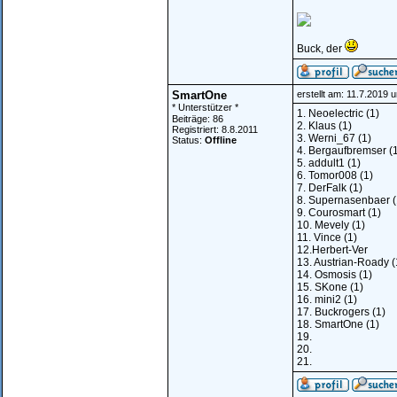
Buck, der
SmartOne
erstellt am: 11.7.2019 
* Unterstützer *
1. Neoelectric (1)
Beiträge: 86
2. Klaus (1)
Registriert: 8.8.2011
3. Werni_67 (1)
Status:
Offline
4. Bergaufbremser (
5. addult1 (1)
6. Tomor008 (1)
7. DerFalk (1)
8. Supernasenbaer (
9. Courosmart (1)
10. Mevely (1)
11. Vince (1)
12.Herbert-Ver
13. Austrian-Roady (
14. Osmosis (1)
15. SKone (1)
16. mini2 (1)
17. Buckrogers (1)
18. SmartOne (1)
19.
20.
21.