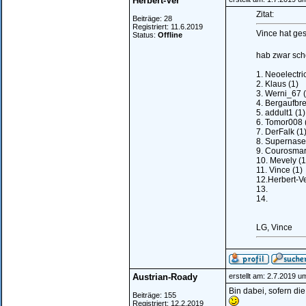
Herbert-Ver
Zitat:
Beiträge: 28
Registriert: 11.6.2019
Vince hat ge
Status:
Offline
hab zwar scho
1. Neoelectric
2. Klaus (1)
3. Werni_67 (
4. Bergaufbr
5. addult1 (1)
6. Tomor008 
7. DerFalk (1
8. Supernase
9. Courosmart
10. Mevely (1
11. Vince (1)
12.Herbert-V
13.
14.
LG, Vince
Austrian-Roady
erstellt am: 2.7.2019 u
Bin dabei, sofern di
Beiträge: 155
Registriert: 12.2.2019