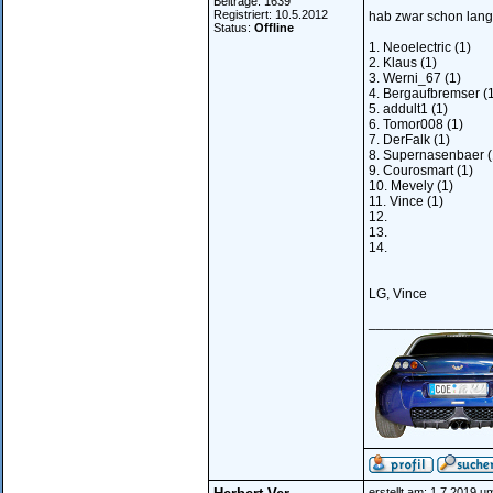
Beiträge: 1639
Registriert: 10.5.2012
hab zwar schon lange
Status:
Offline
1. Neoelectric (1)
2. Klaus (1)
3. Werni_67 (1)
4. Bergaufbremser (
5. addult1 (1)
6. Tomor008 (1)
7. DerFalk (1)
8. Supernasenbaer (
9. Courosmart (1)
10. Mevely (1)
11. Vince (1)
12.
13.
14.
LG, Vince
________________
erstellt am: 1.7.2019 u