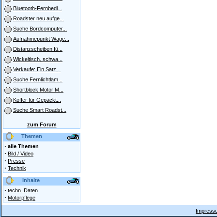
Bluetooth-Fernbedi...
Roadster neu aufge...
Suche Bordcomputer...
Aufnahmepunkt Wage...
Distanzscheiben fü...
Wickeltisch, schwa...
Verkaufe: Ein Satz...
Suche Fernlichtlam...
Shortblock Motor M...
Koffer für Gepäckt...
Suche Smart Roadst...
zum Forum
Themen
·
alle Themen
·
Bild / Video
·
Presse
·
Technik
Inhalte
·
techn. Daten
·
Motorpflege
Impressu