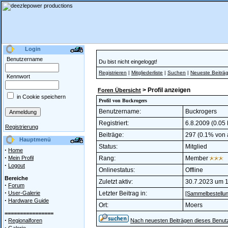
Login
Benutzername
Du bist nicht eingeloggt!
Registrieren
|
Mitgliederliste
|
Suchen
|
Neueste Beiträ
Kennwort
> Profil anzeigen
Foren Übersicht
in Cookie speichern
Profil von Buckrogers
Benutzername:
Buckrogers
Registriert:
6.8.2009 (0.05 
Registrierung
Beiträge:
297 (0.1% von a
Hauptmenü
Status:
Mitglied
·
Home
·
Mein Profil
Rang:
Member
·
Logout
Onlinestatus:
Offline
Bereiche
Zuletzt aktiv:
30.7.2023 um 1
·
Forum
·
User-Galerie
Letzter Beitrag in:
[Sammelbestellu
·
Hardware Guide
Ort:
Moers
================
·
Regionalforen
Nach neuesten Beiträgen dieses Benut
·