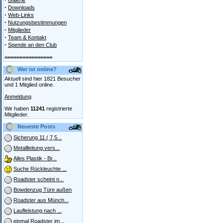
Galerie
·
Downloads
·
Web-Links
·
Nutzungsbestimmungen
·
Mitglieder
·
Team & Kontakt
·
Spende an den Club
================
Wer ist online?
Aktuell sind hier 1821 Besucher
und 1 Mitglied online.
Anmeldung
Wir haben
11241
registrierte
Mitglieder.
Neueste Posts
Sicherung 11 ( 7,5...
Metallleitung vers...
Alles Plastik - Br...
Suche Rückleuchte ...
Roadster scheint n...
Bowdenzug Türe außen
Roadster aus Münch...
Laufleistung nach ...
einmal Roadster im...