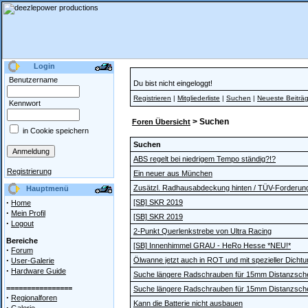
Login
Benutzername
Du bist nicht eingeloggt!
Registrieren
|
Mitgliederliste
|
Suchen
|
Neueste Beiträ
Kennwort
> Suchen
Foren Übersicht
in Cookie speichern
Suchen
ABS regelt bei niedrigem Tempo ständig?!?
Registrierung
Ein neuer aus München
Zusätzl. Radhausabdeckung hinten / TÜV-Forderun
Hauptmenü
·
[SB] SKR 2019
Home
·
Mein Profil
[SB] SKR 2019
·
Logout
2-Punkt Querlenkstrebe von Ultra Racing
Bereiche
[SB] Innenhimmel GRAU - HeRo Hesse *NEU!*
·
Forum
·
Ölwanne jetzt auch in ROT und mit spezieller Dichtun
User-Galerie
·
Hardware Guide
Suche längere Radschrauben für 15mm Distanzsch
================
Suche längere Radschrauben für 15mm Distanzsch
·
Regionalforen
Kann die Batterie nicht ausbauen
·