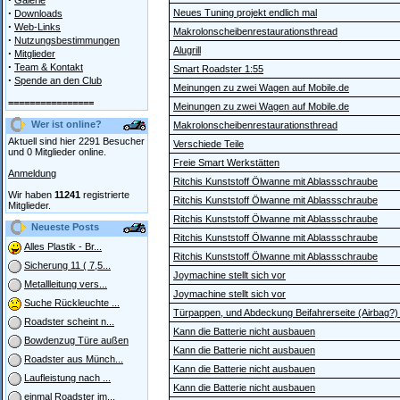
Galerie
·
Neues Tuning projekt endlich mal
Downloads
·
Web-Links
Makrolonscheibenrestaurationsthread
·
Nutzungsbestimmungen
Alugrill
·
Mitglieder
·
Team & Kontakt
Smart Roadster 1:55
·
Spende an den Club
Meinungen zu zwei Wagen auf Mobile.de
================
Meinungen zu zwei Wagen auf Mobile.de
Wer ist online?
Makrolonscheibenrestaurationsthread
Aktuell sind hier 2291 Besucher
Verschiede Teile
und 0 Mitglieder online.
Freie Smart Werkstätten
Anmeldung
Ritchis Kunststoff Ölwanne mit Ablassschraube
Wir haben
11241
registrierte
Ritchis Kunststoff Ölwanne mit Ablassschraube
Mitglieder.
Ritchis Kunststoff Ölwanne mit Ablassschraube
Neueste Posts
Ritchis Kunststoff Ölwanne mit Ablassschraube
Alles Plastik - Br...
Ritchis Kunststoff Ölwanne mit Ablassschraube
Sicherung 11 ( 7,5...
Joymachine stellt sich vor
Metallleitung vers...
Joymachine stellt sich vor
Suche Rückleuchte ...
Türpappen, und Abdeckung Beifahrerseite (Airbag?)
Roadster scheint n...
Kann die Batterie nicht ausbauen
Bowdenzug Türe außen
Kann die Batterie nicht ausbauen
Roadster aus Münch...
Kann die Batterie nicht ausbauen
Laufleistung nach ...
Kann die Batterie nicht ausbauen
einmal Roadster im...