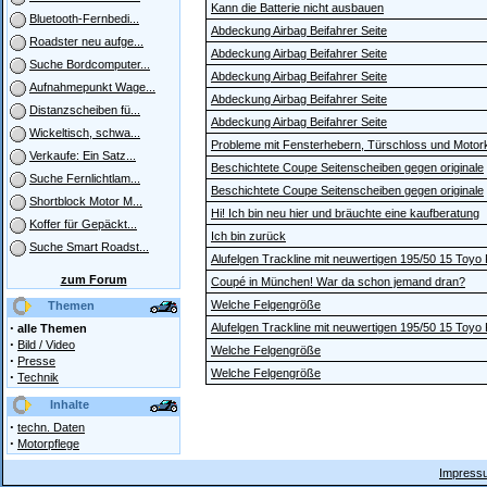
Kann die Batterie nicht ausbauen
Bluetooth-Fernbedi...
Abdeckung Airbag Beifahrer Seite
Roadster neu aufge...
Abdeckung Airbag Beifahrer Seite
Suche Bordcomputer...
Abdeckung Airbag Beifahrer Seite
Aufnahmepunkt Wage...
Abdeckung Airbag Beifahrer Seite
Distanzscheiben fü...
Abdeckung Airbag Beifahrer Seite
Wickeltisch, schwa...
Probleme mit Fensterhebern, Türschloss und Motor
Verkaufe: Ein Satz...
Beschichtete Coupe Seitenscheiben gegen originale
Suche Fernlichtlam...
Beschichtete Coupe Seitenscheiben gegen originale
Shortblock Motor M...
Hi! Ich bin neu hier und bräuchte eine kaufberatung
Koffer für Gepäckt...
Ich bin zurück
Suche Smart Roadst...
Alufelgen Trackline mit neuwertigen 195/50 15 Toy
zum Forum
Coupé in München! War da schon jemand dran?
Welche Felgengröße
Themen
·
Alufelgen Trackline mit neuwertigen 195/50 15 Toy
alle Themen
·
Bild / Video
Welche Felgengröße
·
Presse
Welche Felgengröße
·
Technik
Inhalte
·
techn. Daten
·
Motorpflege
Impressu