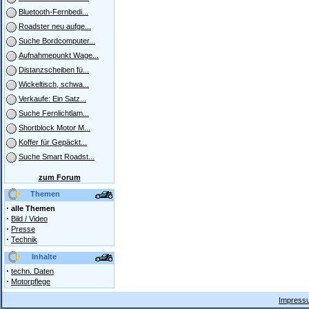
Bluetooth-Fernbedi...
Roadster neu aufge...
Suche Bordcomputer...
Aufnahmepunkt Wage...
Distanzscheiben fü...
Wickeltisch, schwa...
Verkaufe: Ein Satz...
Suche Fernlichtlam...
Shortblock Motor M...
Koffer für Gepäckt...
Suche Smart Roadst...
zum Forum
Themen
·
alle Themen
·
Bild / Video
·
Presse
·
Technik
Inhalte
·
techn. Daten
·
Motorpflege
Impressu