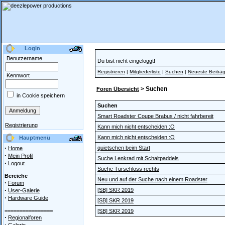
Login
Benutzername
Du bist nicht eingeloggt!
Registrieren
|
Mitgliederliste
|
Suchen
|
Neueste Beiträ
Kennwort
> Suchen
Foren Übersicht
in Cookie speichern
Suchen
Smart Roadster Coupe Brabus / nicht fahrbereit
Registrierung
Kann mich nicht entscheiden :O
Kann mich nicht entscheiden :O
Hauptmenü
·
quietschen beim Start
Home
·
Mein Profil
Suche Lenkrad mit Schaltpaddels
·
Logout
Suche Türschloss rechts
Bereiche
Neu und auf der Suche nach einem Roadster
·
Forum
·
[SB] SKR 2019
User-Galerie
·
Hardware Guide
[SB] SKR 2019
================
[SB] SKR 2019
·
Regionalforen
·