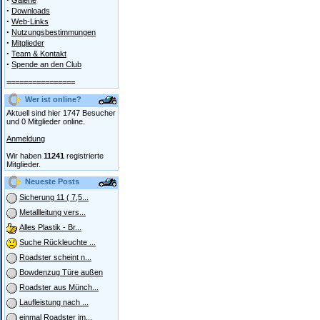
Galerie
·
Downloads
·
Web-Links
·
Nutzungsbestimmungen
·
Mitglieder
·
Team & Kontakt
·
Spende an den Club
================
Wer ist online?
Aktuell sind hier 1747 Besucher
und 0 Mitglieder online.
Anmeldung
Wir haben
11241
registrierte
Mitglieder.
Neueste Posts
Sicherung 11 ( 7,5...
Metallleitung vers...
Alles Plastik - Br...
Suche Rückleuchte ...
Roadster scheint n...
Bowdenzug Türe außen
Roadster aus Münch...
Laufleistung nach ...
einmal Roadster im...