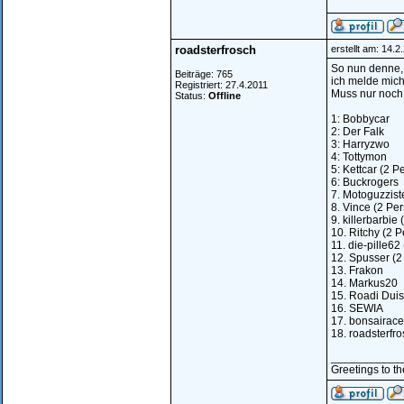
roadsterfrosch
erstellt am: 14.
So nun denne,
Beiträge: 765
ich melde mich 
Registriert: 27.4.2011
Muss nur noch 
Status:
Offline
1: Bobbycar
2: Der Falk
3: Harryzwo
4: Tottymon
5: Kettcar (2 
6: Buckrogers
7. Motoguzzist
8. Vince (2 Pe
9. killerbarbie
10. Ritchy (2 
11. die-pille62
12. Spusser (2
13. Frakon
14. Markus20
15. Roadi Dui
16. SEWIA
17. bonsairace
18. roadsterfro
___________
Greetings to th