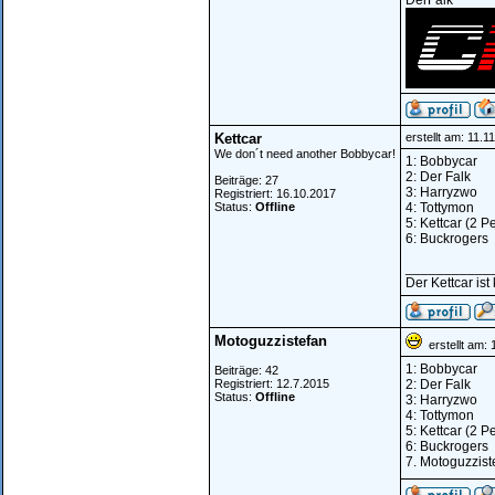
DerFalk
Kettcar
erstellt am: 11.
We don´t need another Bobbycar!
1: Bobbycar
2: Der Falk
Beiträge: 27
3: Harryzwo
Registriert: 16.10.2017
Status:
Offline
4: Tottymon
5: Kettcar (2 
6: Buckrogers
___________
Der Kettcar ist
Motoguzzistefan
erstellt am: 
1: Bobbycar
Beiträge: 42
Registriert: 12.7.2015
2: Der Falk
Status:
Offline
3: Harryzwo
4: Tottymon
5: Kettcar (2 
6: Buckrogers
7. Motoguzzist