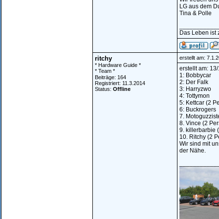
LG aus dem Du
Tina & Polle
___________
Das Leben ist 
ritchy
erstellt am: 7.1
* Hardware Guide *
erstellt am: 1
* Team *
1: Bobbycar
Beiträge: 164
2: Der Falk
Registriert: 11.3.2014
3: Harryzwo
Status:
Offline
4: Tottymon
5: Kettcar (2 
6: Buckrogers
7. Motoguzzist
8. Vince (2 Pe
9. killerbarbie
10. Ritchy (2 
Wir sind mit u
der Nähe.
___________