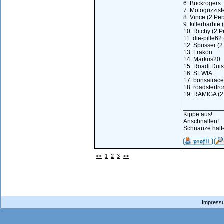
6: Buckrogers
7. Motoguzzist
8. Vince (2 Pe
9. killerbarbie
10. Ritchy (2 
11. die-pille62
12. Spusser (2
13. Frakon
14. Markus20
15. Roadi Dui
16. SEWIA
17. bonsairace
18. roadsterfro
19. RAMIGA (2
___________
Kippe aus!
Anschnallen!
Schnauze halt
<<
1
2
3
>>
Impressu