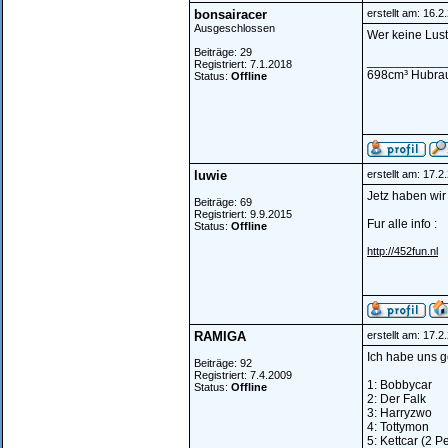
bonsairacer
erstellt am: 16.
Ausgeschlossen
Wer keine Lust
Beiträge: 29
___________
Registriert: 7.1.2018
698cm³ Hubraum
Status:
Offline
luwie
erstellt am: 17.
Jetz haben wir 
Beiträge: 69
Registriert: 9.9.2015
Fur alle info :
Status:
Offline
http://452fun.nl
RAMIGA
erstellt am: 17.
Ich habe uns 
Beiträge: 92
Registriert: 7.4.2009
1: Bobbycar
Status:
Offline
2: Der Falk
3: Harryzwo
4: Tottymon
5: Kettcar (2 