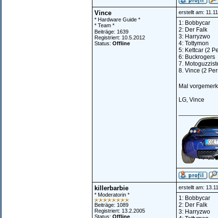
Vince
erstellt am: 11.
* Hardware Guide *
1: Bobbycar
* Team *
2: Der Falk
Beiträge: 1639
3: Harryzwo
Registriert: 10.5.2012
4: Tottymon
Status:
Offline
5: Kettcar (2 
6: Buckrogers
7. Motoguzzist
8. Vince (2 Pe
Mal vorgemerk
LG, Vince
___________
killerbarbie
erstellt am: 13.
* Moderatorin *
1: Bobbycar
2: Der Falk
Beiträge: 1089
Registriert: 13.2.2005
3: Harryzwo
Status:
Offline