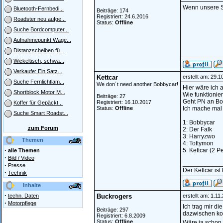
Wenn unsere St
Bluetooth-Fernbedi...
Beiträge: 174
Registriert: 24.6.2016
Roadster neu aufge...
Status:
Offline
Suche Bordcomputer...
Aufnahmepunkt Wage...
Distanzscheiben fü...
Wickeltisch, schwa...
Verkaufe: Ein Satz...
Kettcar
erstellt am: 29.
Suche Fernlichtlam...
We don´t need another Bobbycar!
Hier wäre ich a
Shortblock Motor M...
Wie funktionie
Beiträge: 27
Geht PN an Bob
Registriert: 16.10.2017
Koffer für Gepäckt...
Status:
Offline
Ich mache mal 
Suche Smart Roadst...
1: Bobbycar
zum Forum
2: Der Falk
3: Harryzwo
Themen
4: Tottymon
·
5: Kettcar (2 
alle Themen
·
Bild / Video
___________
·
Presse
Der Kettcar ist
·
Technik
Inhalte
·
techn. Daten
Buckrogers
erstellt am: 1.1
·
Motorpflege
Ich trag mir d
Beiträge: 297
dazwischen k
Registriert: 6.8.2009
Status:
Offline
Wäre ja schon 