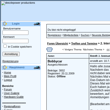
Login
Benutzername
Du bist nicht eingeloggt!
Registrieren
|
Mitgliederliste
|
Suchen
|
Neueste Beiträ
Kennwort
>
> 2. Inte
Foren Übersicht
Treffen und Termine
in Cookie speichern
<<
< Voriges Thema
Nächstes Thema >
Autor:
Betreff: 2. Intern
Bobbycar
erstellt am: 10.
Registrierung
Ausgeschlossen
Hallo alle zus
Hauptmenü
Nachdem das 1.
Beiträge: 3002
·
Home
nicht dabei se
Registriert: 20.11.2009
·
Mein Profil
Status:
Offline
Nächstes Mal w
·
Logout
Das Datum ist 
Dieses Mal wir
Bereiche
Euch haben ja 
·
Forum
Zusätzlich we
·
User-Galerie
bewerben, auf 
·
Hardware Guide
Anmeldungen b
================
[Bearbeitet am
·
Regionalforen
·