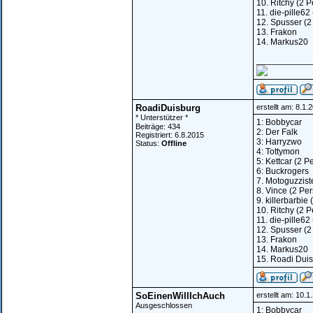
10. Ritchy (2 
11. die-pille62
12. Spusser (2
13. Frakon
14. Markus20
___________
RoadiDuisburg
erstellt am: 8.1
* Unterstützer *
1: Bobbycar
Beiträge: 434
2: Der Falk
Registriert: 6.8.2015
3: Harryzwo
Status:
Offline
4: Tottymon
5: Kettcar (2 
6: Buckrogers
7. Motoguzzist
8. Vince (2 Pe
9. killerbarbie
10. Ritchy (2 
11. die-pille62
12. Spusser (2
13. Frakon
14. Markus20
15. Roadi Dui
SoEinenWillIchAuch
erstellt am: 10.
Ausgeschlossen
1: Bobbycar