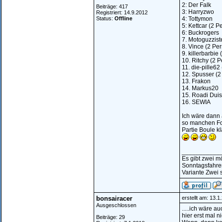
2: Der Falk
Beiträge: 417
3: Harryzwo
Registriert: 14.9.2012
Status:
Offline
4: Tottymon
5: Kettcar (2 
6: Buckrogers
7. Motoguzzist
8. Vince (2 Pe
9. killerbarbie
10. Ritchy (2 
11. die-pille62
12. Spusser (2
13. Frakon
14. Markus20
15. Roadi Dui
16. SEWIA
Ich wäre dann 
so manchen Fo
Partie Boule k
___________
Es gibt zwei m
Sonntagsfahre
Variante Zwei s
bonsairacer
erstellt am: 13.
Ausgeschlossen
.....ich wäre 
hier erst mal n
Beiträge: 29