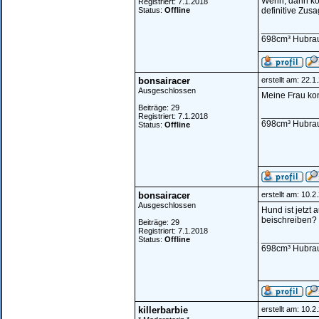
Wenn, dann ko
Registriert: 7.1.2018
Status:
Offline
definitive Zusa
___________
698cm³ Hubraum
bonsairacer
erstellt am: 22.
Ausgeschlossen
Meine Frau kon
Beiträge: 29
___________
Registriert: 7.1.2018
698cm³ Hubraum
Status:
Offline
bonsairacer
erstellt am: 10.
Ausgeschlossen
Hund ist jetzt 
beischreiben?
Beiträge: 29
Registriert: 7.1.2018
___________
Status:
Offline
698cm³ Hubraum
killerbarbie
erstellt am: 10.