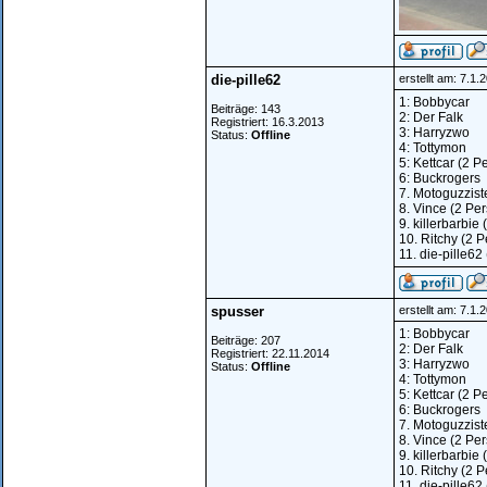
die-pille62
erstellt am: 7.1
1: Bobbycar
Beiträge: 143
2: Der Falk
Registriert: 16.3.2013
3: Harryzwo
Status:
Offline
4: Tottymon
5: Kettcar (2 
6: Buckrogers
7. Motoguzzist
8. Vince (2 Pe
9. killerbarbie
10. Ritchy (2 
11. die-pille62
spusser
erstellt am: 7.1
1: Bobbycar
Beiträge: 207
2: Der Falk
Registriert: 22.11.2014
3: Harryzwo
Status:
Offline
4: Tottymon
5: Kettcar (2 
6: Buckrogers
7. Motoguzzist
8. Vince (2 Pe
9. killerbarbie
10. Ritchy (2 
11. die-pille62