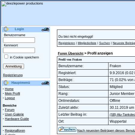
Login
Benutzername
Du bist nicht eingeloggt!
Registrieren
|
Mitgliederliste
|
Suchen
|
Neueste Beiträ
Kennwort
> Profil anzeigen
Foren Übersicht
in Cookie speichern
Profil von Frakon
Benutzername:
Frakon
Registriert:
9.9.2016 (0.02 
Registrierung
Beiträge:
71 (0.02% von a
Hauptmenü
Status:
Mitglied
·
Home
·
Mein Profil
Rang:
Junior Membe
·
Logout
Onlinestatus:
Offline
Bereiche
Zuletzt aktiv:
30.11.2019 um
·
Forum
·
User-Galerie
Letzter Beitrag in:
(SB) Alu-Tankdec
·
Hardware Guide
Ort:
Wuppertal
================
·
Regionalforen
Nach neuesten Beiträgen dieses Benut
·