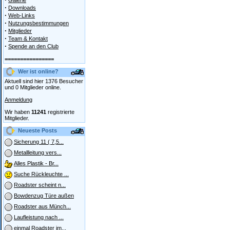
Galerie
·
Downloads
·
Web-Links
·
Nutzungsbestimmungen
·
Mitglieder
·
Team & Kontakt
·
Spende an den Club
================
Wer ist online?
Aktuell sind hier 1376 Besucher
und 0 Mitglieder online.
Anmeldung
Wir haben
11241
registrierte
Mitglieder.
Neueste Posts
Sicherung 11 ( 7,5...
Metallleitung vers...
Alles Plastik - Br...
Suche Rückleuchte ...
Roadster scheint n...
Bowdenzug Türe außen
Roadster aus Münch...
Laufleistung nach ...
einmal Roadster im...