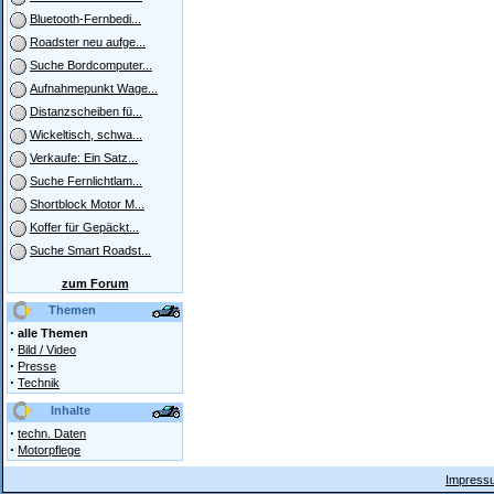
Bluetooth-Fernbedi...
Roadster neu aufge...
Suche Bordcomputer...
Aufnahmepunkt Wage...
Distanzscheiben fü...
Wickeltisch, schwa...
Verkaufe: Ein Satz...
Suche Fernlichtlam...
Shortblock Motor M...
Koffer für Gepäckt...
Suche Smart Roadst...
zum Forum
Themen
·
alle Themen
·
Bild / Video
·
Presse
·
Technik
Inhalte
·
techn. Daten
·
Motorpflege
Impressu