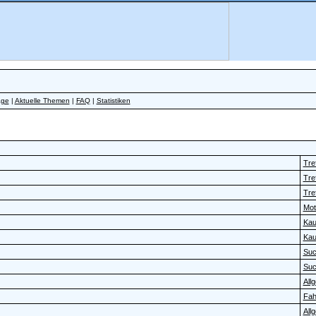
äge
|
Aktuelle Themen
|
FAQ
|
Statistiken
Tref
Tref
Tref
Moto
Kau
Kau
Su
Su
All
Fah
All