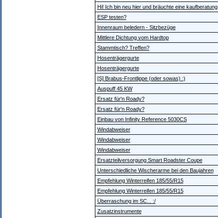
Hi! Ich bin neu hier und bräuchte eine kaufberatung
ESP testen?
Innenraum beledern - Sitzbezüge
Mittlere Dichtung vom Hardtop
Stammtisch? Treffen?
Hosenträgergurte
Hosenträgergurte
[S] Brabus-Frontlippe (oder sowas) :)
Auspuff 45 KW
Ersatz für'n Roady?
Ersatz für'n Roady?
Einbau von Infinity Reference 5030CS
Windabweiser
Windabweiser
Windabweiser
Ersatzteilversorgung Smart Roadster Coupe
Unterschiedliche Wischerarme bei den Baujahren
Empfehlung Winterreifen 185/55/R15
Empfehlung Winterreifen 185/55/R15
Überraschung im SC... :/
Zusatzinstrumente