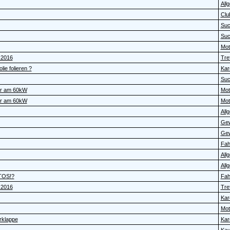
All
Clu
Su
Su
Moto
.2016
Tref
ie folieren ?
Kar
Su
er am 60kW
Moto
er am 60kW
Moto
All
Gew
Gew
Fah
All
All
OTOS!?
Fah
.2016
Tref
Kar
Moto
rklappe
Kar