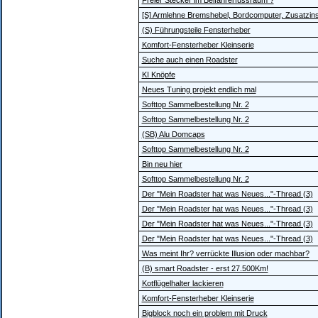
Freier Stecker im Beifahrerfussraum ?
[S] Armlehne Bremshebel, Bordcomputer, Zusatzin
(S) Führungsteile Fensterheber
Komfort-Fensterheber Kleinserie
Suche auch einen Roadster
KI Knöpfe
Neues Tuning projekt endlich mal
Softtop Sammelbestellung Nr. 2
Softtop Sammelbestellung Nr. 2
(SB) Alu Domcaps
Softtop Sammelbestellung Nr. 2
Bin neu hier
Softtop Sammelbestellung Nr. 2
Der "Mein Roadster hat was Neues..."-Thread (3)
Der "Mein Roadster hat was Neues..."-Thread (3)
Der "Mein Roadster hat was Neues..."-Thread (3)
Der "Mein Roadster hat was Neues..."-Thread (3)
Was meint Ihr? verrückte Illusion oder machbar?
(B) smart Roadster - erst 27.500Km!
Kotflügelhalter lackieren
Komfort-Fensterheber Kleinserie
Bigblock noch ein problem mit Druck