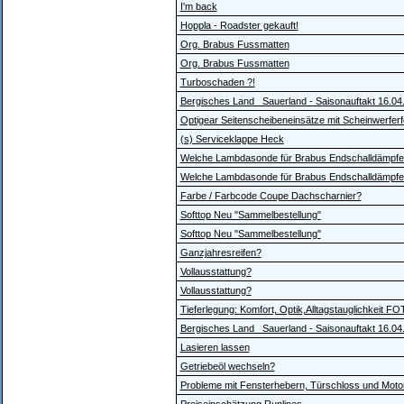
I'm back
Hoppla - Roadster gekauft!
Org. Brabus Fussmatten
Org. Brabus Fussmatten
Turboschaden ?!
Bergisches Land_ Sauerland - Saisonauftakt 16.04
Optigear Seitenscheibeneinsätze mit Scheinwerferfol
(s) Serviceklappe Heck
Welche Lambdasonde für Brabus Endschalldämpf
Welche Lambdasonde für Brabus Endschalldämpf
Farbe / Farbcode Coupe Dachscharnier?
Softtop Neu "Sammelbestellung"
Softtop Neu "Sammelbestellung"
Ganzjahresreifen?
Vollausstattung?
Vollausstattung?
Tieferlegung: Komfort, Optik,Alltagstauglichkeit F
Bergisches Land_ Sauerland - Saisonauftakt 16.04
Lasieren lassen
Getriebeöl wechseln?
Probleme mit Fensterhebern, Türschloss und Moto