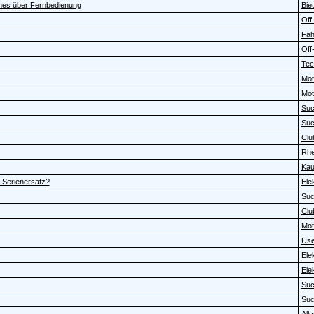
hes über Fernbedienung
Bie
Off-
Fah
Off-
Tec
Moto
Moto
Su
Su
Clu
Rhe
Kau
 Serienersatz?
Elek
Su
Clu
Moto
Use
Elek
Elek
Su
Su