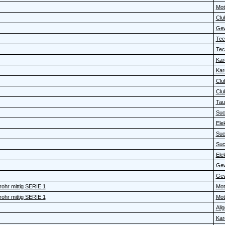
Moto
Clu
Gew
Tec
Tec
Kar
Kar
Clu
Clu
Tau
Su
Elek
Su
Su
Elek
Gew
Gew
ohr mittig SERIE 1
Moto
ohr mittig SERIE 1
Moto
All
Kar