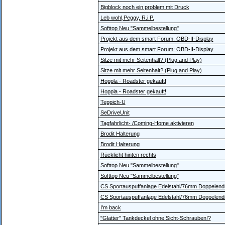
Bigblock noch ein problem mit Druck
Leb wohl,Peggy, R.i.P.
Softtop Neu "Sammelbestellung"
Projekt aus dem smart Forum: OBD-II-Display
Projekt aus dem smart Forum: OBD-II-Display
Sitze mit mehr Seitenhalt? (Plug and Play)
Sitze mit mehr Seitenhalt? (Plug and Play)
Hoppla - Roadster gekauft!
Hoppla - Roadster gekauft!
Teppich-U
SeDriveUnit
Tagfahrlicht- /Coming-Home aktivieren
Brodit Halterung
Brodit Halterung
Rücklicht hinten rechts
Softtop Neu "Sammelbestellung"
Softtop Neu "Sammelbestellung"
CS Sportauspuffanlage Edelstahl/76mm Doppelendr
CS Sportauspuffanlage Edelstahl/76mm Doppelendr
I'm back
"Glatter" Tankdeckel ohne Sicht-Schrauben!?