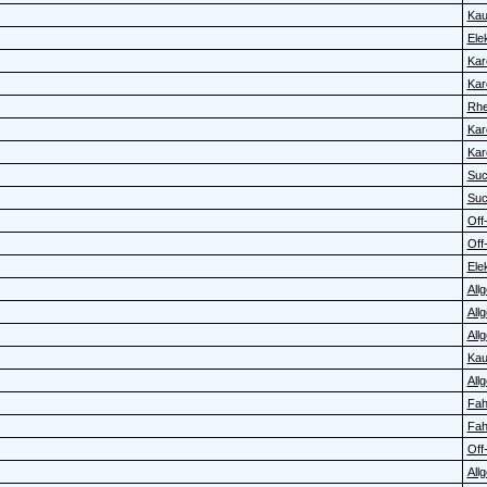
Kau
Elek
Kar
Kar
Rhe
Kar
Kar
Su
Su
Off-
Off-
Elek
All
All
All
Kau
All
Fah
Fah
Off-
All