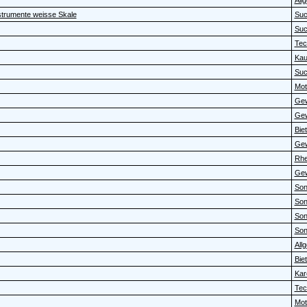
All
strumente weisse Skale
Su
Su
Tec
Kau
Su
Moto
Gew
Gew
Bie
Gew
Rhe
Gew
Sons
Sons
Sons
Sons
All
Bie
Kar
Tec
Moto