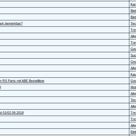
Kar
Bie
Bie
tark bemerkbar?
Tec
Tref
All
Tref
Gew
Su
Gew
All
Kau
RS Parts mit ABE Bestellliste
Gew
8
Moto
All
Tec
All
nd 01/02.09.2018
Tref
Tref
All
Elek