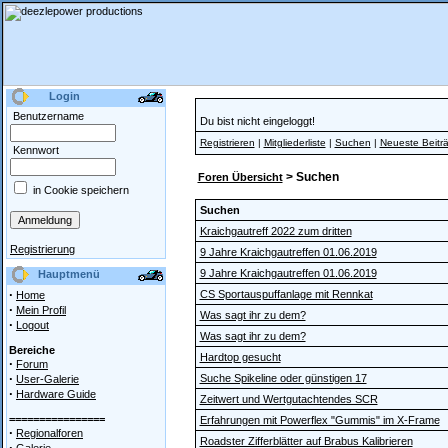
Login
Benutzername
Du bist nicht eingeloggt!
Registrieren
|
Mitgliederliste
|
Suchen
|
Neueste Beitr
Kennwort
> Suchen
Foren Übersicht
in Cookie speichern
Suchen
Kraichgautreff 2022 zum dritten
Registrierung
9 Jahre Kraichgautreffen 01.06.2019
9 Jahre Kraichgautreffen 01.06.2019
Hauptmenü
·
CS Sportauspuffanlage mit Rennkat
Home
·
Mein Profil
Was sagt ihr zu dem?
·
Logout
Was sagt ihr zu dem?
Bereiche
Hardtop gesucht
·
Forum
·
Suche Spikeline oder günstigen 17
User-Galerie
·
Hardware Guide
Zeitwert und Wertgutachtendes SCR
================
Erfahrungen mit Powerflex "Gummis" im X-Frame
·
Regionalforen
Roadster Zifferblätter auf Brabus Kalibrieren
·