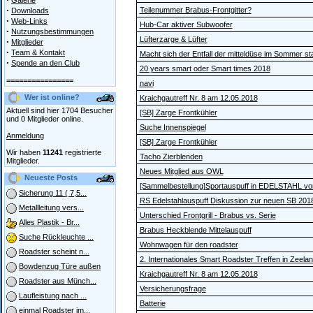
Galerie
·
Teilenummer Brabus-Frontgitter?
Downloads
·
Web-Links
Hub-Car aktiver Subwoofer
·
Nutzungsbestimmungen
Lüfterzarge & Lüfter
·
Mitglieder
·
Team & Kontakt
Macht sich der Entfall der mitteldüse im Sommer s
·
Spende an den Club
20 years smart oder Smart times 2018
================
navi
Wer ist online?
Kraichgautreff Nr. 8 am 12.05.2018
Aktuell sind hier 1704 Besucher
[SB] Zarge Frontkühler
und 0 Mitglieder online.
Suche Innenspiegel
Anmeldung
[SB] Zarge Frontkühler
Wir haben
11241
registrierte
Tacho Zierblenden
Mitglieder.
Neues Mitglied aus OWL
Neueste Posts
[Sammelbestellung]Sportauspuff in EDELSTAHL von 
Sicherung 11 ( 7,5...
RS Edelstahlauspuff Diskussion zur neuen SB 201
Metallleitung vers...
Unterschied Frontgrill - Brabus vs. Serie
Alles Plastik - Br...
Brabus Heckblende Mittelauspuff
Suche Rückleuchte ...
Wohnwagen für den roadster
Roadster scheint n...
2. Internationales Smart Roadster Treffen in Zeela
Bowdenzug Türe außen
Kraichgautreff Nr. 8 am 12.05.2018
Roadster aus Münch...
Versicherungsfrage
Laufleistung nach ...
Batterie
einmal Roadster im...