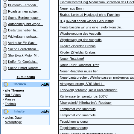
[Sammelbestellung] Modul zum Schließen des Dac
Bluetooth-Fernbedi...
Neuer aus Bonn
Roadster neu aufge...
Brabus Lenkrad Hupknopf ohne Funktion
Suche Bordcomputer...
(G) jj66 hat schon wieder Geburtstag
Aufnahmepunkt Wage...
Heute basteln wir uns eine Telefonkonsole...
Distanzscheiben fü...
Wippbewegung des Auspuffs
Wickeltisch, schwa...
Wippbewegung des Auspuffs
Verkaufe: Ein Satz...
Ki oder Zifferblatt Brabus
Suche Fernlichtlam...
Ki oder Zifferblatt Brabus
Shortblock Motor M...
Neuer Roadster!
Koffer für Gepäckt...
Rhein-Ruhr-Roadster-Treff
Suche Smart Roadst...
Neuer Roadster muss her
zum Forum
Neue Lautsprecher: Welche passen problemlos als
Airbagsteuerung, SRS-Modul...
Themen
·
Lebewohl, felidomo, mein Katzenbruder!
alle Themen
·
Bild / Video
Kühlwassertemperatur bis 100°C
·
Presse
[Usergalerie] Killerbarbie's Roadster
·
Technik
Tempomat von smartkits
Inhalte
Tempomat von smartkits
·
techn. Daten
·
Teppichumrandung
Motorpflege
Teppichumrandung