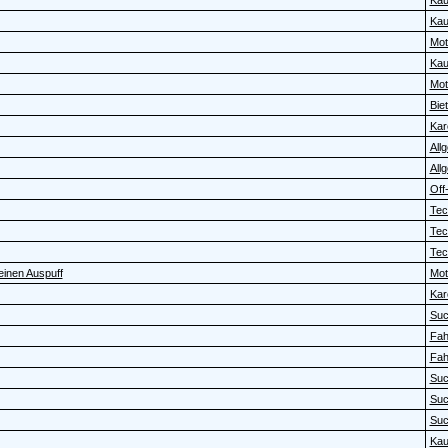
Kau
Kau
Moto
Kau
Moto
Bie
Kar
All
All
Off-
Tec
Tec
Tec
einen Auspuff
Moto
Kar
Su
Fah
Fah
Su
Su
Su
Kau