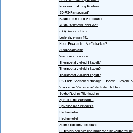
Preiseinschätzung Runlines
Preiseinschätzung Runlines
SB-RS-Partsauspuff
Kaufberatung und Vorstellung
Austauschmotor, aber wo?
(SB) Rückleuchten
Ledersitze vom 451
Neue Ersatzteile - Verfügbarkeit?
Autobaaahnfahrt
Winterimpressionen
Thermostat vielleicht kaputt?
Thermostat vielleicht kaputt?
Thermostat vielleicht kaputt?
RS-Parts Sportauspuffanlage - Update - Designe d
Wasser im "Kofferraum" dank der Dichtung
Suche Rechte Rückleuchte
Spikeline mit Semislicks
Spikeline mit Semislicks
Heckmittelteil
Heckmittelteil
Suche Teppichverkleidung
Hi! Ich bin neu hier und bräuchte eine kaufberatung