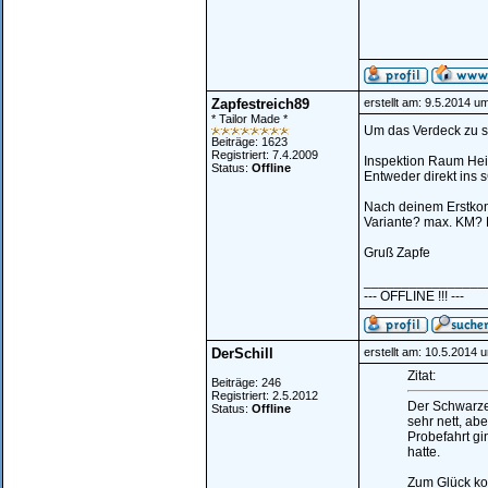
Zapfestreich89
erstellt am: 9.5.2014 u
* Tailor Made *
Um das Verdeck zu s
Beiträge: 1623
Registriert: 7.4.2009
Inspektion Raum Hei
Status:
Offline
Entweder direkt ins 
Nach deinem Erstkon
Variante? max. KM? P
Gruß Zapfe
________________
--- OFFLINE !!! ---
DerSchill
erstellt am: 10.5.2014 
Zitat:
Beiträge: 246
Registriert: 2.5.2012
Der Schwarze 
Status:
Offline
sehr nett, abe
Probefahrt gi
hatte.
Zum Glück ko