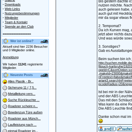
Galerie
Bis gestern dachte i
·
Downloads
nutzen möchte. Nachd
·
Web-Links
auch gelesen habe, d
·
Nutzungsbestimmungen
auch gut mit Heckträ
·
mir da sogar etwas f
Mitglieder
·
Team & Kontakt
2. Tempomat?
·
Spende an den Club
Da ich Kurven mag, 
================
jetzt aber nichts d
Und was würde sowa
Wer ist online?
3. Sonstiges?
Aktuell sind hier 2236 Besucher
und 0 Mitglieder online.
Gab es Ausstattungen
Anmeldung
Beim suchen bin ich j
http://suchen.mobile.d
Wir haben
11241
registrierte
fttouch-karlsruhe/19
Mitglieder.
opeId=C&sortOption.s
.makeId=23000&makeMo
Neueste Posts
nFreetext=false&make
ariant3.searchInFreet
Alles Plastik - Br...
pcodeRadius=20&nega
Sicherung 11 ( 7,5...
Ist bei mir in der Nä
Metallleitung vers...
und der ABS Leucht
Das mit den Schläuch
Suche Rückleuchte ...
Was kann da eine Re
Roadster scheint n...
Die ABS Leuchte find
Bowdenzug Türe außen
Danke schon mal im 
Roadster aus Münch...
Laufleistung nach ...
einmal Roadster im...