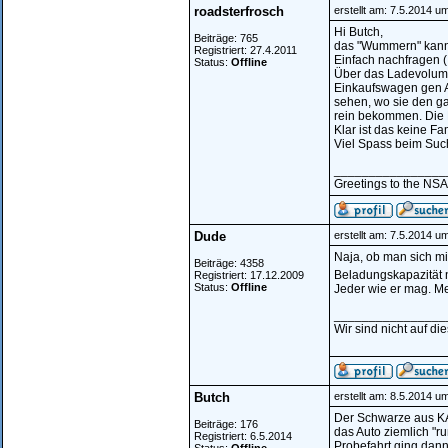
roadsterfrosch
erstellt am: 7.5.2014 u
Hi Butch,
Beiträge: 765
das "Wummern" kannst
Registriert: 27.4.2011
Einfach nachfragen ( 
Status:
Offline
Über das Ladevolumen
Einkaufswagen gen Au
sehen, wo sie den g
rein bekommen. Die H
Klar ist das keine F
Viel Spass beim Su
________________
Greetings to the NSA.
Dude
erstellt am: 7.5.2014 u
Naja, ob man sich mi
Beiträge: 4358
Beladungskapazität 
Registriert: 17.12.2009
Status:
Offline
Jeder wie er mag. Me
________________
Wir sind nicht auf di
Butch
erstellt am: 8.5.2014 u
Der Schwarze aus KA 
Beiträge: 176
das Auto ziemlich "ru
Registriert: 6.5.2014
Probefahrt ging dann 