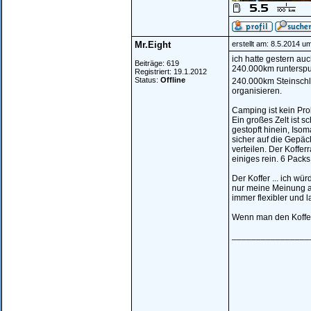
Mr.Eight
erstellt am: 8.5.2014 u
ich hatte gestern au
Beiträge: 619
240.000km runterspul
Registriert: 19.1.2012
Status:
Offline
240.000km Steinschl
organisieren.
Camping ist kein Pr
Ein großes Zelt ist 
gestopft hinein, Isom
sicher auf die Gepäc
verteilen. Der Koffer
einiges rein. 6 Pack
Der Koffer ... ich wü
nur meine Meinung al
immer flexibler und 
Wenn man den Koffer 
________________