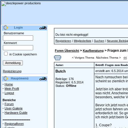
Login
Benutzername
Du bist nicht eingeloggt!
Registrieren
|
Mitgliederliste
|
Suchen
|
Neueste Beiträ
Kennwort
>
> Fragen zum 
Foren Übersicht
Kaufberatung
in Cookie speichern
<<
< Voriges Thema
Nächstes Thema >
Autor:
Betreff: Fragen zum Road
Butch
erstellt am: 6.5.2014 u
Registrierung
Nach rumsuchen bei v
Hauptmenü
Beiträge: 176
scheint so ziemlich i
Registriert: 6.5.2014
·
Home
Status:
Offline
·
Mein Profil
Jetzt bin ich aber t
·
Logout
was nicht. Anschein
besonders, welche V
Bereiche
·
Forum
Bevor ich jetzt noch 
·
User-Galerie
jetzt schon fahren u
·
Hardware Guide
erforderlich ist. So 
ich mich jetzt beim 
================
·
Regionalforen
1. Coupe?
·