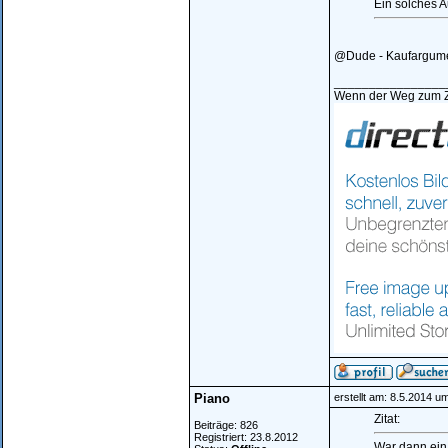
Ein solches A
@Dude - Kaufargum
________________
Wenn der Weg zum Zi
Piano
erstellt am: 8.5.2014 u
Zitat:
Beiträge: 826
Registriert: 23.8.2012
War dann ein 