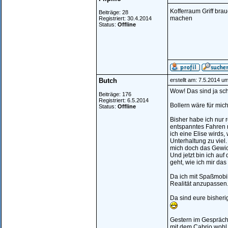
Kofferraum Griff brau
Beiträge: 28
machen
Registriert: 30.4.2014
Status:
Offline
Butch
erstellt am: 7.5.2014 u
Wow! Das sind ja sch
Beiträge: 176
Registriert: 6.5.2014
Bollern wäre für mic
Status:
Offline
Bisher habe ich nur 
entspanntes Fahren m
ich eine Elise wirds
Unterhaltung zu viel
mich doch das Gewic
Und jetzt bin ich au
geht, wie ich mir das 
Da ich mit Spaßmobil
Realität anzupassen.
Da sind eure bisheri
Gestern im Gespräch
mit dem Cabrio wohl 