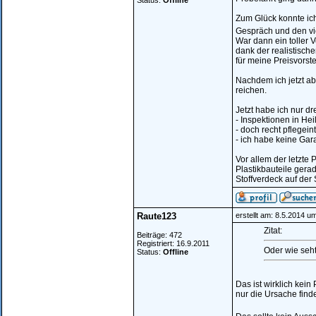
Status:
Offline
Zum Glück konnte ic
Gespräch und den vi
War dann ein toller 
dank der realistische
für meine Preisvorst
Nachdem ich jetzt a
reichen.
Jetzt habe ich nur dre
- Inspektionen in He
- doch recht pflegein
- ich habe keine Gar
Vor allem der letzte 
Plastikbauteile gerad
Stoffverdeck auf der
Raute123
erstellt am: 8.5.2014 u
Zitat:
Beiträge: 472
Registriert: 16.9.2011
Oder wie seht
Status:
Offline
Das ist wirklich ke
nur die Ursache fin