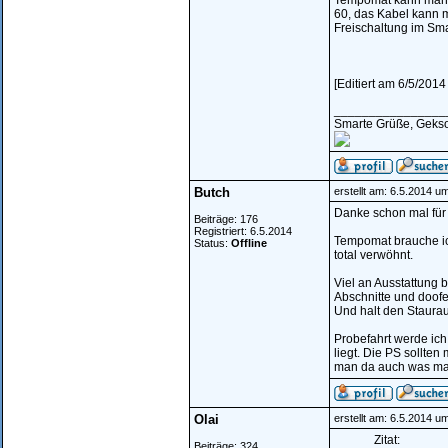
Tempomat kann man n
60, das Kabel kann m
Freischaltung im Sma
[Editiert am 6/5/201
________________
Smarte Grüße, Geks
Butch
erstellt am: 6.5.2014 u
Danke schon mal für 
Beiträge: 176
Registriert: 6.5.2014
Tempomat brauche ich
Status:
Offline
total verwöhnt.
Viel an Ausstattung 
Abschnitte und doofe
Und halt den Staura
Probefahrt werde ich
liegt. Die PS sollte
man da auch was m
Olai
erstellt am: 6.5.2014 u
Zitat:
Beiträge: 324