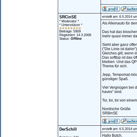
SRCinSE
erstellt am: 6.5.2014 u
* Moderator *
Als Alleinauto für d
* Unterstützer *
Beiträge: 5909
Das hat das bisschen
Registriert: 14.3.2008
mehr quasi immer dab
Status:
Offline
Sieht aber ganz offe
("Die Linie ist dahin")
Gleiches gilt, wenn 
Das softtop ist das 
bleiben. Und das QP-W
Thema für sich.
Jepp, Tempomat möcht
günstiger Spaß.
Viel Vergnügen bei 
haves" sind.
Toi, toi, toi von ei
Nordische Grüße
SRBinSE
DerSchill
erstellt am: 6.5.2014 u
Hallo Butch,