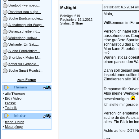
Bluetooth-Fernbedi...
Mr.Eight
erstellt am: 6.5.2014 u
Roadster neu aufge...
Moin,
Beiträge: 619
Suche Bordcomputer...
Registriert: 19.1.2012
Willkommen im Foru
Status:
Offline
Aufnahmepunkt Wage...
Persönlich habe ich 
Distanzscheiben fü...
aussehenderes Coupé
Wickeltisch, schwa...
eine größere Sportt
schnallst du das Din
Verkaufe: Ein Satz...
Man kann Zubehör nac
Suche Fernlichtlam...
ist?
Warten ist das obers
Shortblock Motor M...
einen passenden Wage
Koffer für Gepäckt...
Dann soll gesagt sei
Suche Smart Roadst...
Inspektionen sollte
Zündkerzen alle 30.0
zum Forum
Themen
Tempomat für Kurve
·
Also meine Wenigkei
alle Themen
·
Bild / Video
beschleunigen.
·
Presse
Ich stelle mir gerade
·
Technik
Persönlich empfehle 
Inhalte
suche dir die Autos 
·
alles. Ein Blick im 
techn. Daten
·
Motorpflege
Achte auf die DOT N