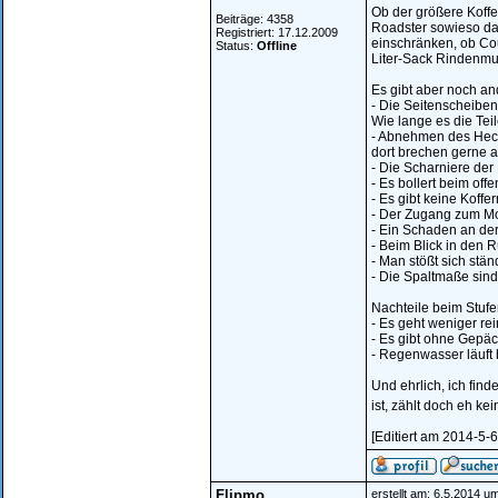
Ob der größere Koffe
Beiträge: 4358
Roadster sowieso das
Registriert: 17.12.2009
einschränken, ob Cou
Status:
Offline
Liter-Sack Rindenmu
Es gibt aber noch an
- Die Seitenscheiben
Wie lange es die Teil
- Abnehmen des Heck
dort brechen gerne 
- Die Scharniere der
- Es bollert beim offe
- Es gibt keine Koffer
- Der Zugang zum Mot
- Ein Schaden an der
- Beim Blick in den R
- Man stößt sich st
- Die Spaltmaße sin
Nachteile beim Stuf
- Es geht weniger rei
- Es gibt ohne Gepäc
- Regenwasser läuft 
Und ehrlich, ich fin
ist, zählt doch eh k
[Editiert am 2014-5-
Flipmo
erstellt am: 6.5.2014 u