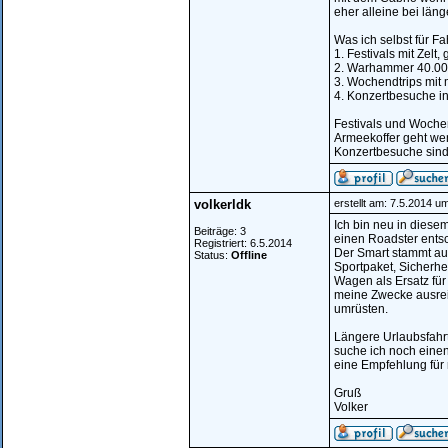
eher alleine bei län
Was ich selbst für F
1. Festivals mit Zelt
2. Warhammer 40.000
3. Wochendtrips mit
4. Konzertbesuche 
Festivals und Woche
Armeekoffer geht wen
Konzertbesuche sind
volkerldk
erstellt am: 7.5.2014 u
Ich bin neu in diese
Beiträge: 3
einen Roadster entsch
Registriert: 6.5.2014
Der Smart stammt aus 
Status:
Offline
Sportpaket, Sicherhei
Wagen als Ersatz für
meine Zwecke ausrei
umrüsten.
Längere Urlaubsfahrt
suche ich noch einen 
eine Empfehlung für 
Gruß
Volker