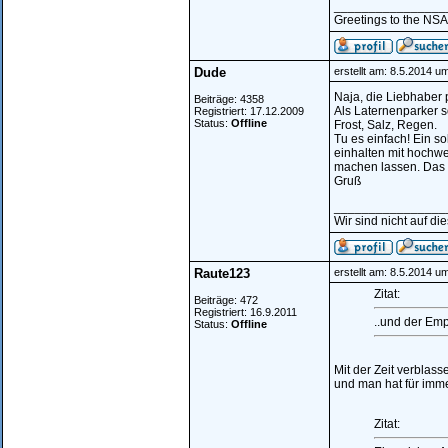
________________
Greetings to the NSA.
Dude
erstellt am: 8.5.2014 u
Naja, die Liebhaber 
Beiträge: 4358
Als Laternenparker so
Registriert: 17.12.2009
Status:
Offline
Frost, Salz, Regen.
Tu es einfach! Ein s
einhalten mit hochwe
machen lassen. Das 
Gruß
________________
Wir sind nicht auf di
Raute123
erstellt am: 8.5.2014 u
Zitat:
Beiträge: 472
Registriert: 16.9.2011
..und der Emp
Status:
Offline
Mit der Zeit verblass
und man hat für imme
Zitat: