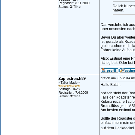
Registriert: 8.11.2009
Da ich Kurve
Status:
Offline
haben.
Das verstehe ich auc
aber ansonsten nach
Bevor Du aber weiter
ist, gerade als Road
gibt es schon recht 
Fahrer keine Aufbaut
Also: Erstmal eine P
richtig bist. Oder be
Zapfestreich89
erstellt am: 6.5.2014 u
* Tailor Made *
Hallo Butch,
Beiträge: 1623
Registriert: 7.4.2009
optisch steht der Roa
Status:
Offline
Falls der Roadster r
Kulanz repariert zu
Bremsflüssigkeit, ABS
Am besten erstmal an
Sollte der Roadster 
einfach mehr rein un
auf dem Heckdeckel