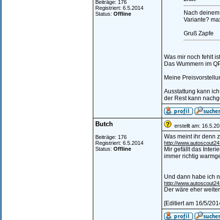
Beiträge: 176
Registriert: 6.5.2014
Nach deinem 
Status:
Offline
Variante? max
Gruß Zapfe
Was mir noch fehlt i
Das Wummern im QP fa
Meine Preisvorstellu
Ausstattung kann ich
der Rest kann nachge
Butch
erstellt am: 16.5.2
Was meint ihr denn 
Beiträge: 176
Registriert: 6.5.2014
http://www.autoscout2
Status:
Offline
Mir gefällt das Inter
immer richtig warmg
Und dann habe ich n
http://www.autoscout24
Der wäre eher weiter 
[Editiert am 16/5/201