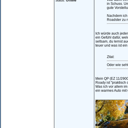
Status:
Offline
in Schuss. Un
gute Vorstell
Nachdem ich 
Roadster zu r
Ich würde auch jede
ein Gefühl dafür, we
seltsam, du lernst au
teuer und was ist ei
Zitat:
Oder wie seht
Mein QP (EZ 11/29004
Roady ist "praktisch
Was ich vor allem im
ein warmes Auto mit
________________