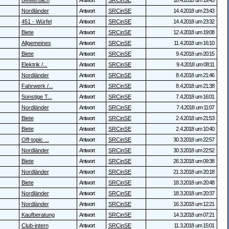
Gewerblich
Antwort
SRCinSE
18.4.2018 um 19:43
Nordländer
Antwort
SRCinSE
14.4.2018 um 23:43
451 - Würfel
Antwort
SRCinSE
14.4.2018 um 23:32
Biete
Antwort
SRCinSE
12.4.2018 um 19:08
Allgemeines
Antwort
SRCinSE
11.4.2018 um 16:10
Biete
Antwort
SRCinSE
9.4.2018 um 20:15
Elektrik /...
Antwort
SRCinSE
9.4.2018 um 08:11
Nordländer
Antwort
SRCinSE
8.4.2018 um 21:46
Fahrwerk /...
Antwort
SRCinSE
8.4.2018 um 21:38
Sonstige T...
Antwort
SRCinSE
7.4.2018 um 16:01
Nordländer
Antwort
SRCinSE
7.4.2018 um 11:07
Biete
Antwort
SRCinSE
2.4.2018 um 21:53
Biete
Antwort
SRCinSE
2.4.2018 um 10:40
Off-topic ...
Antwort
SRCinSE
30.3.2018 um 22:57
Nordländer
Antwort
SRCinSE
30.3.2018 um 22:52
Biete
Antwort
SRCinSE
26.3.2018 um 09:38
Nordländer
Antwort
SRCinSE
21.3.2018 um 20:18
Biete
Antwort
SRCinSE
18.3.2018 um 20:48
Nordländer
Antwort
SRCinSE
18.3.2018 um 20:37
Nordländer
Antwort
SRCinSE
16.3.2018 um 12:21
Kaufberatung
Antwort
SRCinSE
14.3.2018 um 07:21
Club-intern
Antwort
SRCinSE
11.3.2018 um 15:01