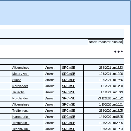
smart-roadster-club.de
Allgemeines
Antwort
SRCinSE
28.8.2021 um 15:33
Motor / An...
Antwort
SRCinSE
12.8.2021 um 12:06
Suche
Antwort
SRCinSE
10.4.2021 um 16:56
Nordländer
Antwort
SRCinSE
1.1.2021 um 14:50
Tausche
Antwort
SRCinSE
1.1.2021 um 13:49
Nordländer
Antwort
SRCinSE
23.12.2020 um 15:22
Allgemeines
Antwort
SRCinSE
1.10.2020 um 10:51
Treffen un...
Antwort
SRCinSE
23.9.2020 um 13:05
Karosserie...
Antwort
SRCinSE
14.9.2020 um 07:25
Treffen un...
Antwort
SRCinSE
12.9.2020 um 20:05
Technik un...
Antwort
SRCinSE
5.9.2020 um 13:33