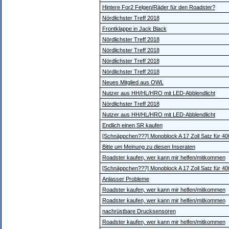
Hintere For2 Felgen/Räder für den Roadster?
Nördlichster Treff 2018
Frontklappe in Jack Black
Nördlichster Treff 2018
Nördlichster Treff 2018
Nördlichster Treff 2018
Nördlichster Treff 2018
Neues Mitglied aus OWL
Nutzer aus HH/HL/HRO mit LED-Abblendlicht
Nördlichster Treff 2018
Nutzer aus HH/HL/HRO mit LED-Abblendlicht
Endlich einen SR kaufen
[Schnäppchen???] Monoblock A 17 Zoll Satz für 40
Bitte um Meinung zu diesen Inseraten
Roadster kaufen, wer kann mir helfen/mitkommen
[Schnäppchen???] Monoblock A 17 Zoll Satz für 40
Anlasser Probleme
Roadster kaufen, wer kann mir helfen/mitkommen
Roadster kaufen, wer kann mir helfen/mitkommen
nachrüstbare Drucksensoren
Roadster kaufen, wer kann mir helfen/mitkommen