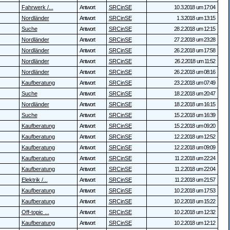
Fahrwerk /...
Antwort
SRCinSE
10.3.2018 um 17:04
Nordländer
Antwort
SRCinSE
1.3.2018 um 13:15
Suche
Antwort
SRCinSE
28.2.2018 um 12:15
Nordländer
Antwort
SRCinSE
27.2.2018 um 23:28
Nordländer
Antwort
SRCinSE
26.2.2018 um 17:58
Nordländer
Antwort
SRCinSE
26.2.2018 um 11:52
Nordländer
Antwort
SRCinSE
26.2.2018 um 08:16
Kaufberatung
Antwort
SRCinSE
23.2.2018 um 07:49
Suche
Antwort
SRCinSE
18.2.2018 um 20:47
Nordländer
Antwort
SRCinSE
18.2.2018 um 16:15
Suche
Antwort
SRCinSE
15.2.2018 um 16:39
Kaufberatung
Antwort
SRCinSE
15.2.2018 um 09:20
Kaufberatung
Antwort
SRCinSE
12.2.2018 um 12:52
Kaufberatung
Antwort
SRCinSE
12.2.2018 um 09:09
Kaufberatung
Antwort
SRCinSE
11.2.2018 um 22:24
Kaufberatung
Antwort
SRCinSE
11.2.2018 um 22:04
Elektrik /...
Antwort
SRCinSE
11.2.2018 um 21:57
Kaufberatung
Antwort
SRCinSE
10.2.2018 um 17:53
Kaufberatung
Antwort
SRCinSE
10.2.2018 um 15:22
Off-topic ...
Antwort
SRCinSE
10.2.2018 um 12:32
Kaufberatung
Antwort
SRCinSE
10.2.2018 um 12:12