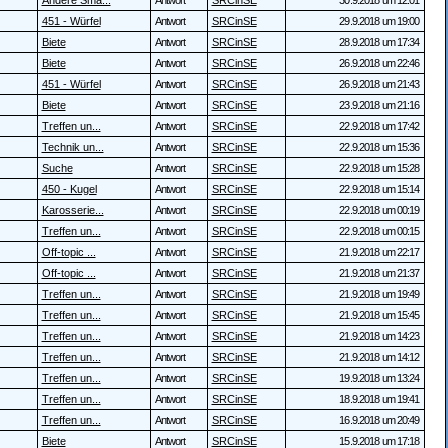
Andere Sma...
Antwort
SRCinSE
30.9.2018 um 12:01
451 - Würfel
Antwort
SRCinSE
29.9.2018 um 19:00
Biete
Antwort
SRCinSE
28.9.2018 um 17:34
Biete
Antwort
SRCinSE
26.9.2018 um 22:46
451 - Würfel
Antwort
SRCinSE
26.9.2018 um 21:43
Biete
Antwort
SRCinSE
23.9.2018 um 21:16
Treffen un...
Antwort
SRCinSE
22.9.2018 um 17:42
Technik un...
Antwort
SRCinSE
22.9.2018 um 15:36
Suche
Antwort
SRCinSE
22.9.2018 um 15:28
450 - Kugel
Antwort
SRCinSE
22.9.2018 um 15:14
Karosserie...
Antwort
SRCinSE
22.9.2018 um 00:19
Treffen un...
Antwort
SRCinSE
22.9.2018 um 00:15
Off-topic ...
Antwort
SRCinSE
21.9.2018 um 22:17
Off-topic ...
Antwort
SRCinSE
21.9.2018 um 21:37
Treffen un...
Antwort
SRCinSE
21.9.2018 um 19:49
Treffen un...
Antwort
SRCinSE
21.9.2018 um 15:45
Treffen un...
Antwort
SRCinSE
21.9.2018 um 14:23
Treffen un...
Antwort
SRCinSE
21.9.2018 um 14:12
Treffen un...
Antwort
SRCinSE
19.9.2018 um 13:24
Treffen un...
Antwort
SRCinSE
18.9.2018 um 19:41
Treffen un...
Antwort
SRCinSE
16.9.2018 um 20:49
Biete
Antwort
SRCinSE
15.9.2018 um 17:18