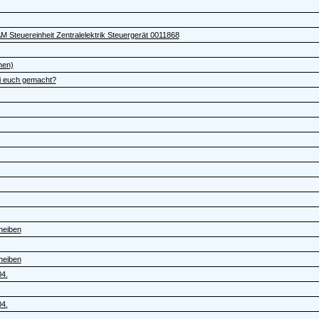
M Steuereinheit Zentralelektrik Steuergerät 0011868
hen)
i euch gemacht?
heiben
heiben
4.
4.