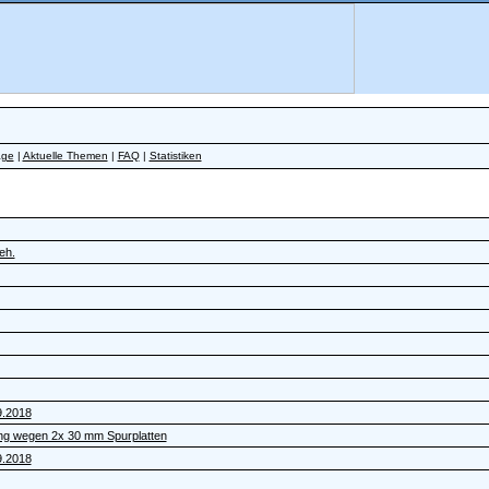
äge
|
Aktuelle Themen
|
FAQ
|
Statistiken
eh.
9.2018
ng wegen 2x 30 mm Spurplatten
9.2018