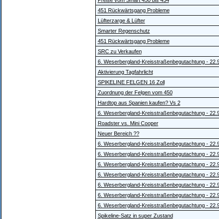
Preise vom Smart 450 bis 454
451 Rückwärtsgang Probleme
Lüfterzarge & Lüfter
Smarter Regenschutz
451 Rückwärtsgang Probleme
SRC zu Verkaufen
6. Weserbergland-Kreisstraßenbegutachtung - 22.
Aktivierung Tagfahrlicht
SPIKELINE FELGEN 16 Zoll
Zuordnung der Felgen vom 450
Hardtop aus Spanien kaufen? Vs 2
6. Weserbergland-Kreisstraßenbegutachtung - 22.
Roadster vs. Mini Cooper
Neuer Bereich ??
6. Weserbergland-Kreisstraßenbegutachtung - 22.
6. Weserbergland-Kreisstraßenbegutachtung - 22.
6. Weserbergland-Kreisstraßenbegutachtung - 22.
6. Weserbergland-Kreisstraßenbegutachtung - 22.
6. Weserbergland-Kreisstraßenbegutachtung - 22.
6. Weserbergland-Kreisstraßenbegutachtung - 22.
6. Weserbergland-Kreisstraßenbegutachtung - 22.
Spikeline-Satz in super Zustand