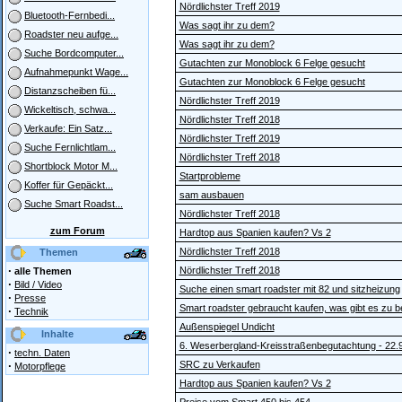
Nördlichster Treff 2019
Bluetooth-Fernbedi...
Was sagt ihr zu dem?
Roadster neu aufge...
Was sagt ihr zu dem?
Suche Bordcomputer...
Gutachten zur Monoblock 6 Felge gesucht
Aufnahmepunkt Wage...
Gutachten zur Monoblock 6 Felge gesucht
Distanzscheiben fü...
Nördlichster Treff 2019
Wickeltisch, schwa...
Nördlichster Treff 2018
Verkaufe: Ein Satz...
Nördlichster Treff 2019
Suche Fernlichtlam...
Nördlichster Treff 2018
Shortblock Motor M...
Startprobleme
Koffer für Gepäckt...
sam ausbauen
Suche Smart Roadst...
Nördlichster Treff 2018
zum Forum
Hardtop aus Spanien kaufen? Vs 2
Nördlichster Treff 2018
Themen
·
Nördlichster Treff 2018
alle Themen
·
Bild / Video
Suche einen smart roadster mit 82 und sitzheizung
·
Presse
Smart roadster gebraucht kaufen, was gibt es zu 
·
Technik
Außenspiegel Undicht
Inhalte
6. Weserbergland-Kreisstraßenbegutachtung - 22.
·
techn. Daten
·
SRC zu Verkaufen
Motorpflege
Hardtop aus Spanien kaufen? Vs 2