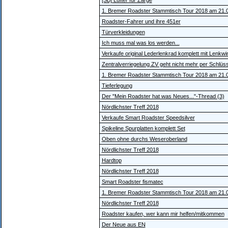
[SB] Lüfter für Zarge
1. Bremer Roadster Stammtisch Tour 2018 am 21.0
Roadster-Fahrer und ihre 451er
Türverkleidungen
Ich muss mal was los werden...
Verkaufe original Lederlenkrad komplett mit Lenkw
Zentralverriegelung ZV geht nicht mehr per Schlüss
1. Bremer Roadster Stammtisch Tour 2018 am 21.0
Tieferlegung
Der "Mein Roadster hat was Neues..."-Thread (3)
Nördlichster Treff 2018
Verkaufe Smart Roadster Speedsilver
Spikeline Spurplatten komplett Set
Oben ohne durchs Weseroberland
Nördlichster Treff 2018
Hardtop
Nördlichster Treff 2018
Smart Roadster fismatec
1. Bremer Roadster Stammtisch Tour 2018 am 21.0
Nördlichster Treff 2018
Roadster kaufen, wer kann mir helfen/mitkommen
Der Neue aus EN