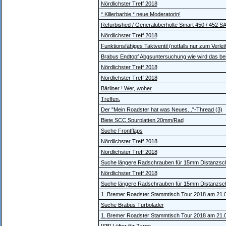
Nördlichster Treff 2018
* Killerbarbie * neue Moderatorin!
Refurbished / Generalüberholte Smart 450 / 452 SA
Nördlichster Treff 2018
Funktionsfähiges Taktventil (notfalls nur zum Verlei
Brabus Endtopf Abgsuntersuchung wie wird das be
Nördlichster Treff 2018
Nördlichster Treff 2018
Bärliner ! Wer, woher
Treffen.
Der "Mein Roadster hat was Neues..."-Thread (3)
Biete SCC Spurplatten 20mm/Rad
Suche Frontflaps
Nördlichster Treff 2018
Nördlichster Treff 2018
Suche längere Radschrauben für 15mm Distanzsc
Nördlichster Treff 2018
Suche längere Radschrauben für 15mm Distanzsc
1. Bremer Roadster Stammtisch Tour 2018 am 21.0
Suche Brabus Turbolader
1. Bremer Roadster Stammtisch Tour 2018 am 21.0