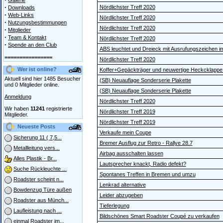
Galerie
·
Nördlichster Treff 2020
Downloads
·
Web-Links
Nördlichster Treff 2020
·
Nutzungsbestimmungen
Nördlichster Treff 2020
·
Mitglieder
·
Team & Kontakt
Nördlichster Treff 2020
·
Spende an den Club
ABS leuchtet und Dreieck mit Ausrufungszeichen i
================
Nördlichster Treff 2020
Wer ist online?
Koffer+Gepäckträger und neuwertige Heckcklappe
Aktuell sind hier 1485 Besucher
(SB) Neuauflage Sonderserie Plakette
und 0 Mitglieder online.
(SB) Neuauflage Sonderserie Plakette
Anmeldung
Nördlichster Treff 2020
Wir haben
11241
registrierte
Nördlichster Treff 2019
Mitglieder.
Nördlichster Treff 2019
Neueste Posts
Verkaufe mein Coupe
Sicherung 11 ( 7,5...
Bremer Ausflug zur Retro - Rallye 28.7
Metallleitung vers...
Airbag ausschalten lassen
Alles Plastik - Br...
Lautsprecher knackt, Radio defekt?
Suche Rückleuchte ...
Spontanes Treffen in Bremen und umzu
Roadster scheint n...
Lenkrad alternative
Bowdenzug Türe außen
Leider abzugeben
Roadster aus Münch...
Tieferlegung
Laufleistung nach ...
Bildschönes Smart Roadster Coupé zu verkaufen
einmal Roadster im...