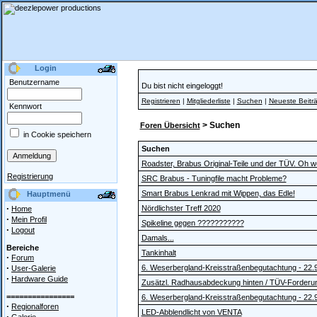
Login
Benutzername
Du bist nicht eingeloggt!
Registrieren
|
Mitgliederliste
|
Suchen
|
Neueste Beitr
Kennwort
> Suchen
Foren Übersicht
in Cookie speichern
Suchen
Roadster, Brabus Original-Teile und der TÜV. Oh w
Registrierung
SRC Brabus - Tuningfile macht Probleme?
Smart Brabus Lenkrad mit Wippen, das Edle!
Hauptmenü
·
Nördlichster Treff 2020
Home
·
Mein Profil
Spikeline gegen ???????????
·
Logout
Damals...
Bereiche
Tankinhalt
·
Forum
·
6. Weserbergland-Kreisstraßenbegutachtung - 22.
User-Galerie
·
Hardware Guide
Zusätzl. Radhausabdeckung hinten / TÜV-Forderu
================
6. Weserbergland-Kreisstraßenbegutachtung - 22.
·
Regionalforen
LED-Abblendlicht von VENTA
·