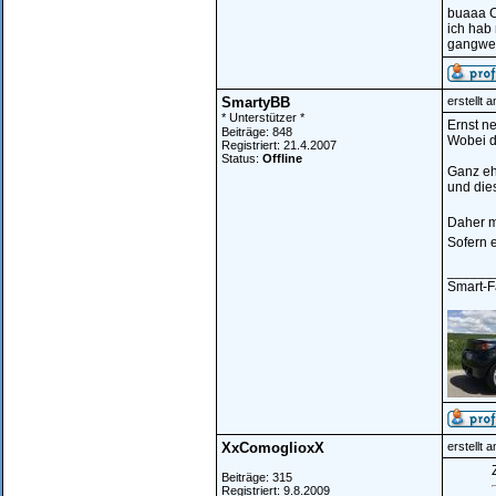
buaaa CV
ich hab
gangwec
SmartyBB
erstellt 
* Unterstützer *
Ernst ne
Beiträge: 848
Wobei da
Registriert: 21.4.2007
Status:
Offline
Ganz eh
und die
Daher m
Sofern e
______
Smart-Fa
XxComoglioxX
erstellt 
Z
Beiträge: 315
Registriert: 9.8.2009