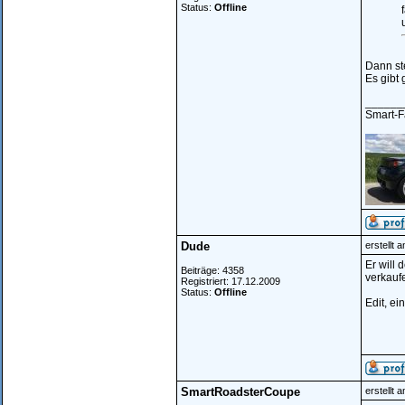
Status:
Offline
Dann ste
Es gibt 
______
Smart-Fa
Dude
erstellt 
Er will 
Beiträge: 4358
verkauf
Registriert: 17.12.2009
Status:
Offline
Edit, e
SmartRoadsterCoupe
erstellt 