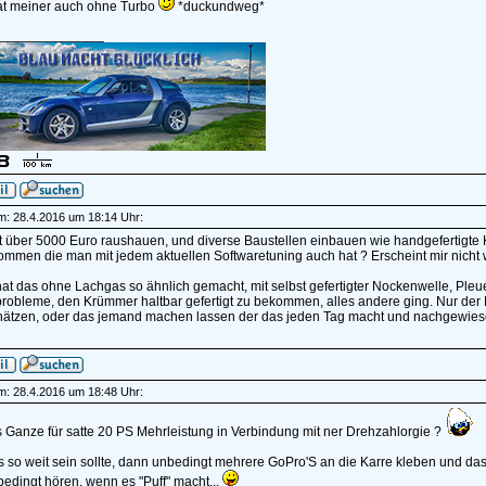
t meiner auch ohne Turbo
*duckundweg*
______________
am: 28.4.2016 um 18:14 Uhr:
st über 5000 Euro raushauen, und diverse Baustellen einbauen wie handgefertigte 
mmen die man mit jedem aktuellen Softwaretuning auch hat ? Erscheint mir nicht w
t das ohne Lachgas so ähnlich gemacht, mit selbst gefertigter Nockenwelle, Pleuel
robleme, den Krümmer haltbar gefertigt zu bekommen, alles andere ging. Nur der K
hätzen, oder das jemand machen lassen der das jeden Tag macht und nachgewie
am: 28.4.2016 um 18:48 Uhr:
 Ganze für satte 20 PS Mehrleistung in Verbindung mit ner Drehzahlorgie ?
 so weit sein sollte, dann unbedingt mehrere GoPro'S an die Karre kleben und das
edingt hören, wenn es "Puff" macht...