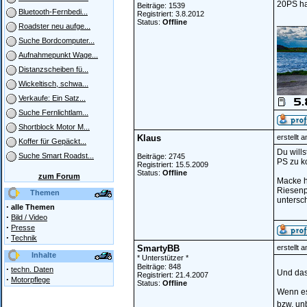
20PS ha
Beiträge: 1539
Bluetooth-Fernbedi...
Registriert: 3.8.2012
______
Status:
Offline
Roadster neu aufge...
Suche Bordcomputer...
Aufnahmepunkt Wage...
Distanzscheiben fü...
Wickeltisch, schwa...
Verkaufe: Ein Satz...
Suche Fernlichtlam...
Shortblock Motor M...
Klaus
erstellt 
Koffer für Gepäckt...
Du will
Suche Smart Roadst...
Beiträge: 2745
PS zu ko
Registriert: 15.5.2009
Status:
Offline
zum Forum
Macke ha
Riesenp
Themen
untersc
·
alle Themen
·
Bild / Video
·
Presse
·
Technik
SmartyBB
erstellt 
Inhalte
* Unterstützer *
Beiträge: 848
·
techn. Daten
Und das
Registriert: 21.4.2007
·
Motorpflege
Status:
Offline
Wenn es
bzw. unb