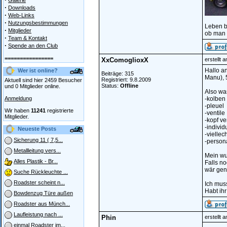
Galerie
·
Downloads
·
Web-Links
·
Nutzungsbestimmungen
Leben b
·
Mitglieder
ob man w
·
Team & Kontakt
·
Spende an den Club
================
XxComoglioxX
erstellt 
Hallo an
Wer ist online?
Beiträge: 315
Manu), 
Registriert: 9.8.2009
Aktuell sind hier 2459 Besucher
Status:
Offline
und 0 Mitglieder online.
Also was
Anmeldung
-kolben
-pleuel
Wir haben
11241
registrierte
-ventile
Mitglieder.
-kopf ve
-indivi
Neueste Posts
-vielle
Sicherung 11 ( 7,5...
-person
Metallleitung vers...
Mein wu
Alles Plastik - Br...
Falls no
wär gen
Suche Rückleuchte ...
Roadster scheint n...
Ich mus
Habt ih
Bowdenzug Türe außen
Roadster aus Münch...
Laufleistung nach ...
Phin
erstellt 
einmal Roadster im...