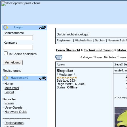
Login
Benutzername
Du bist nicht eingeloggt!
Registrieren
|
Mitgliederliste
|
Suchen
|
Neueste Beitr
Kennwort
>
>
Foren Übersicht
Technik und Tuning
Motor 
in Cookie speichern
< Voriges Thema
Nächstes Thema
Autor:
Betreff: N
Skeptiker
erstellt 
Registrierung
* Moderator *
Z
Hauptmenü
Beiträge: 2934
·
Home
Registriert: 9.6.2004
·
Status:
Offline
Mein Profil
·
Logout
rüberrei
Bereiche
·
Forum
______
·
User-Galerie
·
Hardware Guide
================
·
Regionalforen
·