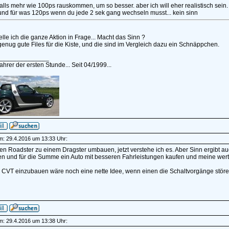
falls mehr wie 100ps rauskommen, um so besser. aber ich will eher realistisch sein.
und für was 120ps wenn du jede 2 sek gang wechseln musst... kein sinn
lle ich die ganze Aktion in Frage... Macht das Sinn ?
genug gute Files für die Kiste, und die sind im Vergleich dazu ein Schnäppchen.
______________
hrer der ersten Stunde... Seit 04/1999...
am: 29.4.2016 um 13:33 Uhr:
den Roadster zu einem Dragster umbauen, jetzt verstehe ich es. Aber Sinn ergibt au
en und für die Summe ein Auto mit besseren Fahrleistungen kaufen und meine wertv
in CVT einzubauen wäre noch eine nette Idee, wenn einen die Schaltvorgänge störe
am: 29.4.2016 um 13:38 Uhr: