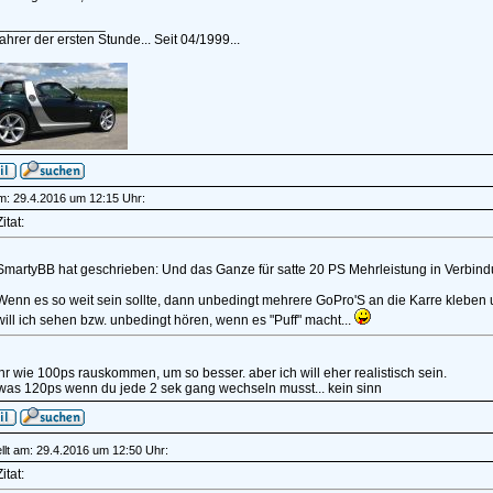
______________
hrer der ersten Stunde... Seit 04/1999...
am: 29.4.2016 um 12:15 Uhr:
itat:
SmartyBB hat geschrieben: Und das Ganze für satte 20 PS Mehrleistung in Verbind
Wenn es so weit sein sollte, dann unbedingt mehrere GoPro'S an die Karre kleben
will ich sehen bzw. unbedingt hören, wenn es "Puff" macht...
hr wie 100ps rauskommen, um so besser. aber ich will eher realistisch sein.
 was 120ps wenn du jede 2 sek gang wechseln musst... kein sinn
llt am: 29.4.2016 um 12:50 Uhr:
itat: