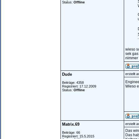
Status:
Offline
wieso so
sek gas
nimmer 
Dude
erstellt 
Enginee
Beiträge: 4358
Wieso er
Registriert: 17.12.2009
Status:
Offline
Matrix.69
erstellt 
Das wird
Beiträge: 66
Das habe
Registriert: 15.5.2015