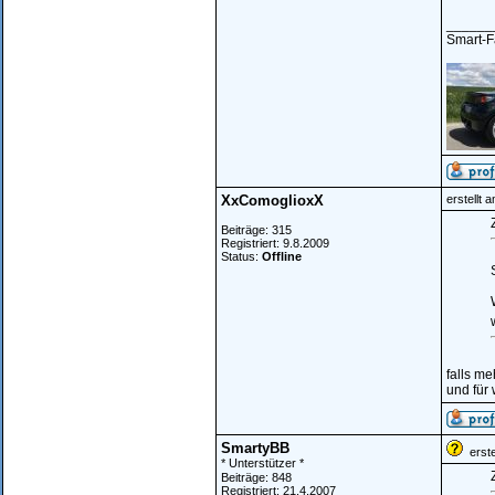
______
Smart-Fa
XxComoglioxX
erstellt 
Z
Beiträge: 315
Registriert: 9.8.2009
Status:
Offline
falls me
und für
SmartyBB
erste
* Unterstützer *
Z
Beiträge: 848
Registriert: 21.4.2007