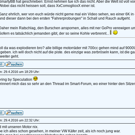
SmartyBB hat geschrieben: Ernst nehmen tue ich das nicht. Aber die Welt ist voll von 
Wobei das nicht heissen soll, dass XxComoglioxX einer ist.
Ganz ehrlich, wer von euch würde nicht gerne mal ein Video sehen, wo einer 6K in 
und dieser dann bei den ersten "Fahrerprobungen" in Schall und Rauch aufgeht.
Daher mein Ratschlag, den Burschen anspornen, alles mit ner GoPro verewigen und
Sofern es tatsächlich jemanden gibt, der so seine Kohle verbrennt...
ll da was explodieren bro? alle billige motorräder mit 700cc gehen mind auf 9000U 
 geben. ich will doch nicht auf die piste. des einzige was zerbröseln kann, ist d
weiter geht.
am: 29.4.2016 um 18:29 Uhr:
ring by Speculation
innert mich das so sehr an den Thread im Smart-Forum, wo einer hinter den Sitzen
am: 29.4.2016 um 22:32 Uhr:
 mit unseren Motor nix.
 ich alles schon gesehen, in meiner VW Käfer zeit, als ich noch jung war.