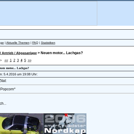
äge
|
Aktuelle Themen
|
FAQ
|
Statistiken
> Neuen motor... Lachgas?
/ Antrieb / Abgasanlage
<<
1
2
3
4
5
>>
 >
euen motor... Lachgas?
am: 5.4.2016 um 19:08 Uhr:
itat:
*Popcorn*
ch...
______________