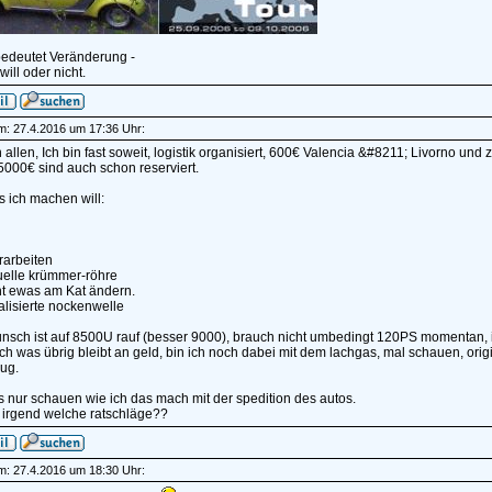
edeutet Veränderung -
ill oder nicht.
am: 27.4.2016 um 17:36 Uhr:
 allen, Ich bin fast soweit, logistik organisiert, 600€ Valencia &#8211; Livorno und
5000€ sind auch schon reserviert.
 ich machen will:
rarbeiten
duelle krümmer-röhre
cht ewas am Kat ändern.
alisierte nockenwelle
nsch ist auf 8500U rauf (besser 9000), brauch nicht umbedingt 120PS momentan, 
ch was übrig bleibt an geld, bin ich noch dabei mit dem lachgas, mal schauen, or
ug.
s nur schauen wie ich das mach mit der spedition des autos.
r irgend welche ratschläge??
am: 27.4.2016 um 18:30 Uhr: