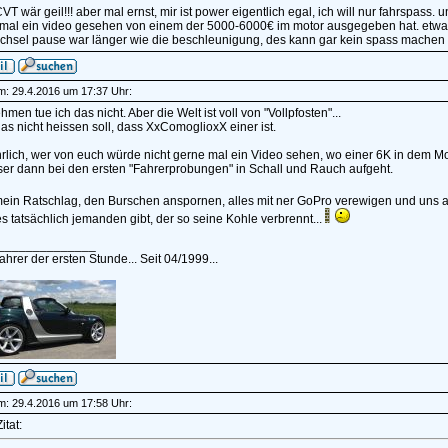
T wär geil!!! aber mal ernst, mir ist power eigentlich egal, ich will nur fahrspas
 mal ein video gesehen von einem der 5000-6000€ im motor ausgegeben hat. etw
hsel pause war länger wie die beschleunigung, des kann gar kein spass machen
am: 29.4.2016 um 17:37 Uhr:
hmen tue ich das nicht. Aber die Welt ist voll von "Vollpfosten"...
s nicht heissen soll, dass XxComoglioxX einer ist.
rlich, wer von euch würde nicht gerne mal ein Video sehen, wo einer 6K in dem Mot
ser dann bei den ersten "Fahrerprobungen" in Schall und Rauch aufgeht.
ein Ratschlag, den Burschen anspornen, alles mit ner GoPro verewigen und uns all
s tatsächlich jemanden gibt, der so seine Kohle verbrennt...
______________
hrer der ersten Stunde... Seit 04/1999...
am: 29.4.2016 um 17:58 Uhr:
itat: