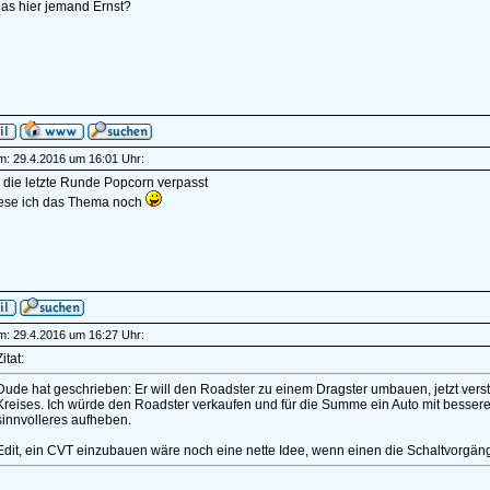
as hier jemand Ernst?
am: 29.4.2016 um 16:01 Uhr:
 die letzte Runde Popcorn verpasst
ese ich das Thema noch
am: 29.4.2016 um 16:27 Uhr:
itat:
Dude hat geschrieben: Er will den Roadster zu einem Dragster umbauen, jetzt verste
Kreises. Ich würde den Roadster verkaufen und für die Summe ein Auto mit bessere
sinnvolleres aufheben.
Edit, ein CVT einzubauen wäre noch eine nette Idee, wenn einen die Schaltvorgäng