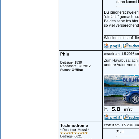
dann kommt E
Du ignorierst zweierl
"einfach" gemacht s
Beides sehe ich hier
so viel versprechend
________________
Wir sind nicht auf di
Phin
erstellt am: 1.5.2016 u
Zum Hayabusa: achje.
Beiträge: 1539
andere Autos von den
Registriert: 3.8.2012
Status:
Offline
________________
Techmodrome
erstellt am: 1.5.2016 u
* Roadster-Messi *
Zitat:
Beiträge: 6621