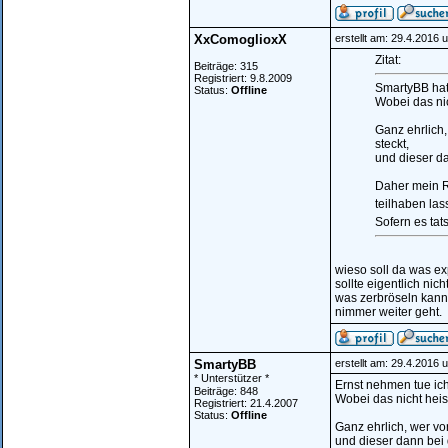
XxComoglioxX
erstellt am: 29.4.2016 
Zitat:
Beiträge: 315
Registriert: 9.8.2009
SmartyBB hat 
Status:
Offline
Wobei das nic
Ganz ehrlich
steckt,
und dieser d
Daher mein R
teilhaben las
Sofern es tat
wieso soll da was ex
sollte eigentlich nic
was zerbröseln kann
nimmer weiter geht.
SmartyBB
erstellt am: 29.4.2016 
* Unterstützer *
Ernst nehmen tue ich d
Beiträge: 848
Wobei das nicht heis
Registriert: 21.4.2007
Status:
Offline
Ganz ehrlich, wer vo
und dieser dann bei