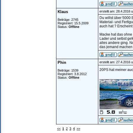
Klaus
erstellt am: 28.4.2016 
Du willst über 5000
Beiträge: 2745
Material- und Ferti
Registriert: 15.5.2009
auch hat ? Erscheint 
Status:
Offline
Macke hat das ohne L
Lader und selbst ge
alles andere ging. N
das jemand machen 
Phin
erstellt am: 27.4.2016 
20PS hat meiner au
Beiträge: 1539
Registriert: 3.8.2012
________________
Status:
Offline
<<
1
2
3
4
>>