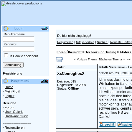
Login
Benutzername
Du bist nicht eingeloggt!
Registrieren
|
Mitgliederliste
|
Suchen
|
Neueste Beiträ
Kennwort
>
>
Foren Übersicht
Technik und Tuning
Motor /
in Cookie speichern
<<
< Voriges Thema
Nächstes Thema >
Autor:
Betreff: Neuen motor... L
XxComoglioxX
erstellt am: 23.3.2016 
Registrierung
Ich muss das motor a
Hauptmenü
Beiträge: 315
Wir haben in italien 
Registriert: 9.8.2009
·
Home
einspritzpumpe, kolb
Status:
Offline
·
Mein Profil
Ich will das motor au
·
Logout
noch nicht den turbo
Meine idee ist stabil
Bereiche
motor könnte aber au
·
Forum
schwer sein. Kennt s
·
User-Galerie
recht billige PS wen
·
Hardware Guide
Danke!
================
·
Regionalforen
·