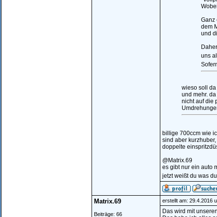
Wobei
Ganz 
dem M
und d
Daher
uns al
Sofern
wieso soll da
und mehr. da 
nicht auf die
Umdrehungen 
billige 700ccm wie 
sind aber kurzhuber,
doppelte einspritzd
@Matrix.69
es gibt nur ein auto 
jetzt weißt du was d
Matrix.69
erstellt am: 29.4.2016 
Das wird mit unseren
Beiträge: 66