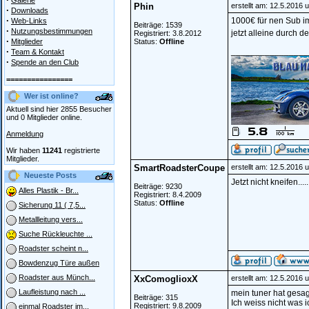
Galerie
Phin
erstellt am: 12.5.2016 
·
Downloads
·
1000€ für nen Sub i
Web-Links
Beiträge: 1539
·
Nutzungsbestimmungen
jetzt alleine durch d
Registriert: 3.8.2012
·
Mitglieder
Status:
Offline
·
________________
Team & Kontakt
·
Spende an den Club
================
Wer ist online?
Aktuell sind hier 2855 Besucher
und 0 Mitglieder online.
Anmeldung
Wir haben
11241
registrierte
Mitglieder.
SmartRoadsterCoupe
erstellt am: 12.5.2016 
Neueste Posts
Jetzt nicht kneifen...
Beiträge: 9230
Alles Plastik - Br...
Registriert: 8.4.2009
Status:
Offline
Sicherung 11 ( 7,5...
Metallleitung vers...
Suche Rückleuchte ...
Roadster scheint n...
Bowdenzug Türe außen
Roadster aus Münch...
XxComoglioxX
erstellt am: 12.5.2016 
Laufleistung nach ...
mein tuner hat gesag
Beiträge: 315
Ich weiss nicht was 
Registriert: 9.8.2009
einmal Roadster im...