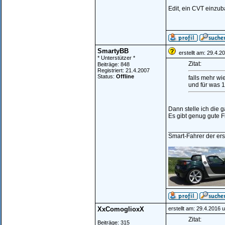
Edit, ein CVT einzub
SmartyBB
erstellt am: 29.4.2
* Unterstützer *
Zitat:
Beiträge: 848
Registriert: 21.4.2007
Status:
Offline
falls mehr wi
und für was 
Dann stelle ich die g
Es gibt genug gute F
________________
Smart-Fahrer der erst
XxComoglioxX
erstellt am: 29.4.2016 
Zitat:
Beiträge: 315