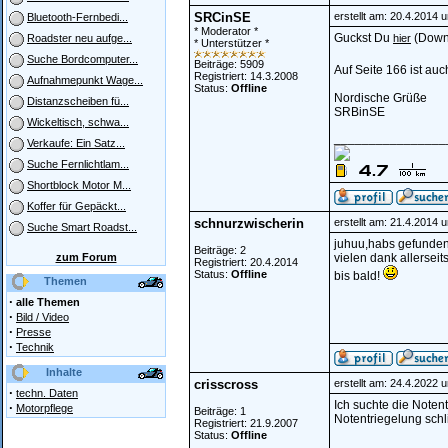
SRCinSE
erstellt am: 20.4.2014 
Bluetooth-Fernbedi...
* Moderator *
Guckst Du
(Downl
hier
Roadster neu aufge...
* Unterstützer *
Suche Bordcomputer...
Beiträge: 5909
Auf Seite 166 ist auc
Registriert: 14.3.2008
Aufnahmepunkt Wage...
Status:
Offline
Nordische Grüße
Distanzscheiben fü...
SRBinSE
Wickeltisch, schwa...
________________
Verkaufe: Ein Satz...
Suche Fernlichtlam...
Shortblock Motor M...
Koffer für Gepäckt...
schnurzwischerin
erstellt am: 21.4.2014 
Suche Smart Roadst...
juhuu,habs gefunden
Beiträge: 2
zum Forum
vielen dank allersei
Registriert: 20.4.2014
Status:
Offline
bis bald!
Themen
·
alle Themen
·
Bild / Video
·
Presse
·
Technik
Inhalte
crisscross
erstellt am: 24.4.2022 
·
techn. Daten
Ich suchte die Noten
·
Motorpflege
Beiträge: 1
Notentriegelung schli
Registriert: 21.9.2007
Status:
Offline