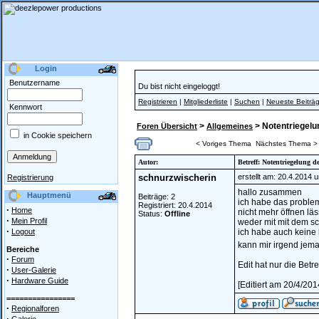
Login
Benutzername
Du bist nicht eingeloggt!
Registrieren
|
Mitgliederliste
|
Suchen
|
Neueste Beiträ
Kennwort
>
> Notentriegelu
Foren Übersicht
Allgemeines
in Cookie speichern
< Voriges Thema
Nächstes Thema >
Autor:
Betreff: Notentriegelung 
schnurzwischerin
erstellt am: 20.4.2014 
Registrierung
hallo zusammen
Hauptmenü
Beiträge: 2
ich habe das proble
Registriert: 20.4.2014
·
Home
nicht mehr öffnen läss
Status:
Offline
·
Mein Profil
weder mit mit dem sc
·
Logout
ich habe auch keine 
kann mir irgend jem
Bereiche
·
Forum
Edit hat nur die Betr
·
User-Galerie
·
Hardware Guide
[Editiert am 20/4/2
================
·
Regionalforen
·