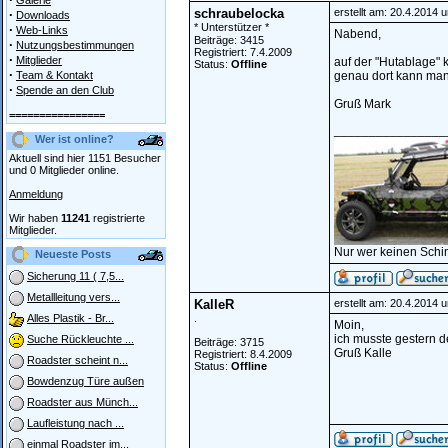
Galerie
schraubelocka
erstellt am: 20.4.2014 
·
Downloads
* Unterstützer *
·
Web-Links
Nabend,
Beiträge: 3415
·
Nutzungsbestimmungen
Registriert: 7.4.2009
·
Mitglieder
auf der "Hutablage" k
Status:
Offline
·
Team & Kontakt
genau dort kann man
·
Spende an den Club
Gruß Mark
================
________________
Wer ist online?
Aktuell sind hier 1151 Besucher
und 0 Mitglieder online.
Anmeldung
Wir haben
11241
registrierte
Mitglieder.
Nur wer keinen Schi
Neueste Posts
Sicherung 11 ( 7,5...
Metallleitung vers...
KalleR
erstellt am: 20.4.2014 
.
Alles Plastik - Br...
Moin,
ich musste gestern d
Suche Rückleuchte ...
Beiträge: 3715
Gruß Kalle
Registriert: 8.4.2009
Roadster scheint n...
Status:
Offline
Bowdenzug Türe außen
Roadster aus Münch...
Laufleistung nach ...
einmal Roadster im...