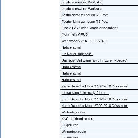
empfehlenswerte Werkstatt
empfehlenswerte Werkstatt
Testberichte zu neuen RS-Pott
Testberichte zu neuen RS-Pott
Elise? TVR? oder Roadster behalten?
Moin mein VIRUS!
Wer, woher??? ALLE LESEN!!!
Hallo erstmal
Ein Neuer sagt hallo..
Umfrage: Seit wann fahrt Ihr Euren Roadie?
Hallo erstmal
Hallo erstmal
Hallo erstmal
Karte Depeche Mode 27.02.2010 Düsseldorf
monatelang kein roady-fahren...
Karte Depeche Mode 27.02.2010 Düsseldorf
Karte Depeche Mode 27.02.2010 Düsseldorf
Winterdepressie
Kraftstoffdruckregler.
Flügeltüren
Winterdepressie