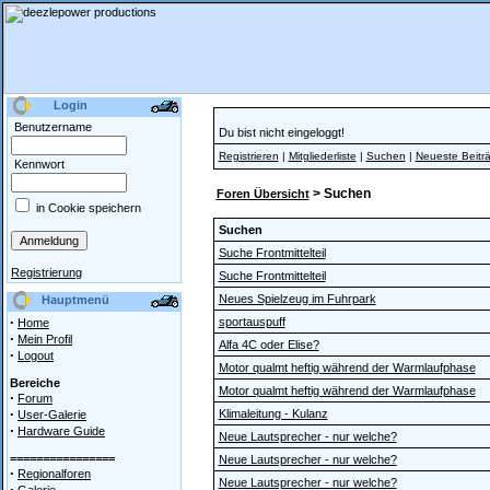
Login
Benutzername
Du bist nicht eingeloggt!
Registrieren
|
Mitgliederliste
|
Suchen
|
Neueste Beitr
Kennwort
> Suchen
Foren Übersicht
in Cookie speichern
Suchen
Suche Frontmittelteil
Registrierung
Suche Frontmittelteil
Neues Spielzeug im Fuhrpark
Hauptmenü
·
sportauspuff
Home
·
Mein Profil
Alfa 4C oder Elise?
·
Logout
Motor qualmt heftig während der Warmlaufphase
Bereiche
Motor qualmt heftig während der Warmlaufphase
·
Forum
·
Klimaleitung - Kulanz
User-Galerie
·
Hardware Guide
Neue Lautsprecher - nur welche?
================
Neue Lautsprecher - nur welche?
·
Regionalforen
Neue Lautsprecher - nur welche?
·