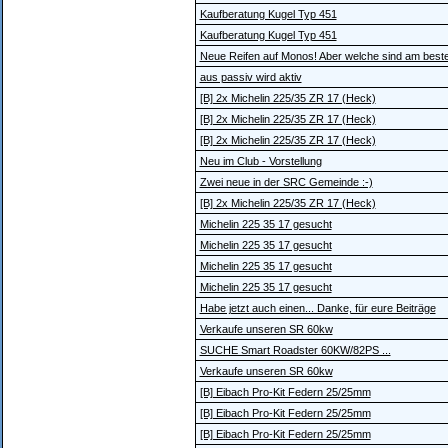
Kaufberatung Kugel Typ 451
Kaufberatung Kugel Typ 451
Neue Reifen auf Monos! Aber welche sind am best
aus passiv wird aktiv
[B] 2x Michelin 225/35 ZR 17 (Heck)
[B] 2x Michelin 225/35 ZR 17 (Heck)
[B] 2x Michelin 225/35 ZR 17 (Heck)
Neu im Club - Vorstellung
Zwei neue in der SRC Gemeinde :-)
[B] 2x Michelin 225/35 ZR 17 (Heck)
Michelin 225 35 17 gesucht
Michelin 225 35 17 gesucht
Michelin 225 35 17 gesucht
Michelin 225 35 17 gesucht
Habe jetzt auch einen... Danke, für eure Beiträge
Verkaufe unseren SR 60kw
SUCHE Smart Roadster 60KW/82PS ...
Verkaufe unseren SR 60kw
[B] Eibach Pro-Kit Federn 25/25mm
[B] Eibach Pro-Kit Federn 25/25mm
[B] Eibach Pro-Kit Federn 25/25mm