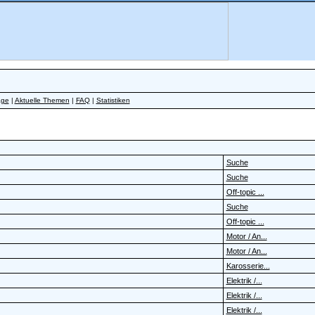
äge
|
Aktuelle Themen
|
FAQ
|
Statistiken
Suche
Suche
Off-topic ...
Suche
Off-topic ...
Motor / An...
Motor / An...
Karosserie...
Elektrik /...
Elektrik /...
Elektrik /...