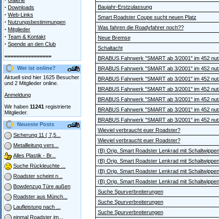
Galerie
·
Baujahr-Erstzulassung
Downloads
·
Web-Links
Smart Roadster Coupe sucht neuen Platz
·
Nutzungsbestimmungen
Was fahren die Roadyfahrer noch??
·
Mitglieder
·
Team & Kontakt
Neue Bremse
·
Spende an den Club
Schaltacht
================
BRABUS Fahrwerk "SMART ab 3/2001" im 452 nut
Wer ist online?
BRABUS Fahrwerk "SMART ab 3/2001" im 452 nut
Aktuell sind hier 1625 Besucher
BRABUS Fahrwerk "SMART ab 3/2001" im 452 nut
und 2 Mitglieder online.
BRABUS Fahrwerk "SMART ab 3/2001" im 452 nut
Anmeldung
BRABUS Fahrwerk "SMART ab 3/2001" im 452 nut
Wir haben
11241
registrierte
BRABUS Fahrwerk "SMART ab 3/2001" im 452 nut
Mitglieder.
BRABUS Fahrwerk "SMART ab 3/2001" im 452 nut
Neueste Posts
Wieviel verbraucht euer Roadster?
Sicherung 11 ( 7,5...
Wieviel verbraucht euer Roadster?
Metallleitung vers...
(B) Orig. Smart Roadster Lenkrad mit Schaltwippe
Alles Plastik - Br...
(B) Orig. Smart Roadster Lenkrad mit Schaltwippe
Suche Rückleuchte ...
(B) Orig. Smart Roadster Lenkrad mit Schaltwippe
Roadster scheint n...
(B) Orig. Smart Roadster Lenkrad mit Schaltwippe
Bowdenzug Türe außen
Suche Spurverbreiterungen
Roadster aus Münch...
Suche Spurverbreiterungen
Laufleistung nach ...
Suche Spurverbreiterungen
einmal Roadster im...