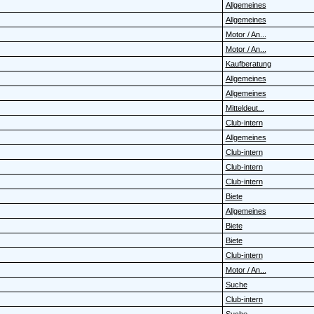
Allgemeines
Allgemeines
Motor / An...
Motor / An...
Kaufberatung
Allgemeines
Allgemeines
Mitteldeut...
Club-intern
Allgemeines
Club-intern
Club-intern
Club-intern
Biete
Allgemeines
Biete
Biete
Club-intern
Motor / An...
Suche
Club-intern