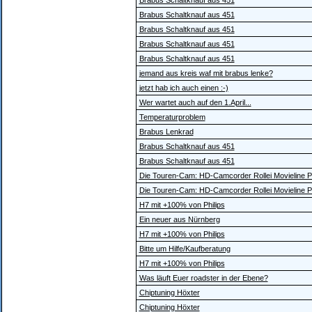
Brabus Schaltknauf aus 451
Brabus Schaltknauf aus 451
Brabus Schaltknauf aus 451
Brabus Schaltknauf aus 451
Brabus Schaltknauf aus 451
jemand aus kreis waf mit brabus lenke?
jetzt hab ich auch einen :-)
Wer wartet auch auf den 1.April...
Temperaturproblem
Brabus Lenkrad
Brabus Schaltknauf aus 451
Brabus Schaltknauf aus 451
Die Touren-Cam: HD-Camcorder Rollei Movieline 
Die Touren-Cam: HD-Camcorder Rollei Movieline 
H7 mit +100% von Philips
Ein neuer aus Nürnberg
H7 mit +100% von Philips
Bitte um Hilfe/Kaufberatung
H7 mit +100% von Philips
Was läuft Euer roadster in der Ebene?
Chiptuning Höxter
Chiptuning Höxter