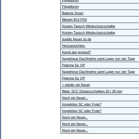
Flügeltüren
Flügeltüren
Batterie Smart
Bilstein B14 PSS
Kosten Tausch Windschutzscheibe
Kosten Tausch Windschutzscheibe
duddis Neuer ist da
Heckansichten.
Kennt den jemand?
Nagelneue Dachholme samt Lager nur vier Tage
Pelerine für QP
Nagelneue Dachholme samt Lager nur vier Tage
Pelerine für QP
+ wieder ein Neuer
Biete: SCC Distanzscheiben 20 / 30 mm
Noch ein Neuer...
Inspektion SC oder Freie?
Inspektion SC oder Freie?
Noch ein Neuer...
Noch ein Neuer...
Noch ein Neuer...