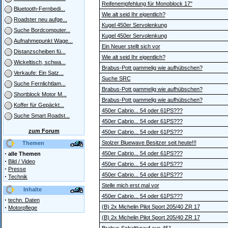
Reifenempfehlung für Monoblock 17"
Bluetooth-Fernbedi...
Wie alt seid Ihr eigentlich?
Roadster neu aufge...
Kugel 450er Servolenkung
Suche Bordcomputer...
Kugel 450er Servolenkung
Aufnahmepunkt Wage...
Ein Neuer stellt sich vor
Distanzscheiben fü...
Wie alt seid Ihr eigentlich?
Wickeltisch, schwa...
Brabus-Pott gammelig wie aufhübschen?
Verkaufe: Ein Satz...
Suche SRC
Suche Fernlichtlam...
Brabus-Pott gammelig wie aufhübschen?
Shortblock Motor M...
Brabus-Pott gammelig wie aufhübschen?
Koffer für Gepäckt...
450er Cabrio... 54 oder 61PS???
Suche Smart Roadst...
450er Cabrio... 54 oder 61PS???
zum Forum
450er Cabrio... 54 oder 61PS???
Stolzer Bluewave Besitzer seit heute!!!
Themen
·
450er Cabrio... 54 oder 61PS???
alle Themen
·
Bild / Video
450er Cabrio... 54 oder 61PS???
·
Presse
450er Cabrio... 54 oder 61PS???
·
Technik
Stelle mich erst mal vor
Inhalte
450er Cabrio... 54 oder 61PS???
·
techn. Daten
·
(B) 2x Michelin Pilot Sport 205/40 ZR 17
Motorpflege
(B) 2x Michelin Pilot Sport 205/40 ZR 17