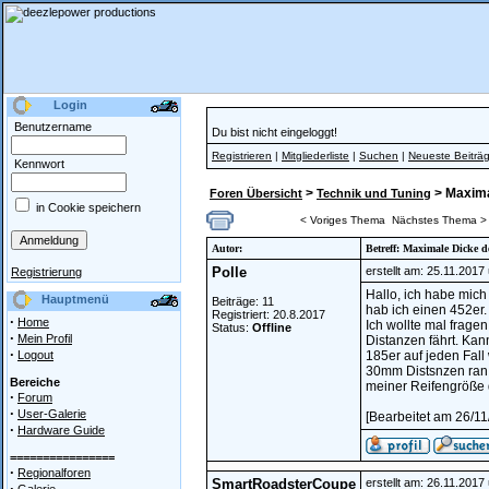
Login
Benutzername
Du bist nicht eingeloggt!
Registrieren
|
Mitgliederliste
|
Suchen
|
Neueste Beiträ
Kennwort
>
> Maxima
Foren Übersicht
Technik und Tuning
in Cookie speichern
< Voriges Thema
Nächstes Thema >
Autor:
Betreff: Maximale Dicke d
Polle
erstellt am: 25.11.2017
Registrierung
Hallo, ich habe mich
Hauptmenü
Beiträge: 11
hab ich einen 452er. 
Registriert: 20.8.2017
·
Home
Ich wollte mal frage
Status:
Offline
·
Mein Profil
Distanzen fährt. Kan
·
Logout
185er auf jeden Fall
30mm Distsnzen ran.
Bereiche
meiner Reifengröße 
·
Forum
·
User-Galerie
[Bearbeitet am 26/1
·
Hardware Guide
================
·
Regionalforen
SmartRoadsterCoupe
erstellt am: 26.11.2017
·