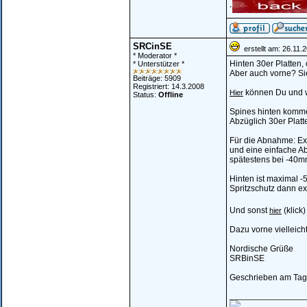
´
SRCinSE
erstellt am: 26.11.
* Moderator *
Hinten 30er Platten, 
* Unterstützer *
Aber auch vorne? Si
Beiträge: 5909
Registriert: 14.3.2008
können Du und we
Hier
Status:
Offline
Spines hinten komm
Abzüglich 30er Plat
Für die Abnahme: Ext
und eine einfache Ab
spätestens bei -40mm
Hinten ist maximal 
Spritzschutz dann ex
Und sonst
(klick
hier
Dazu vorne vielleicht
Nordische Grüße
SRBinSE
Geschrieben am Tag 
________________