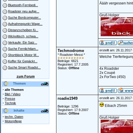
Äääh vergessen hinte
Bluetooth-Fernbedi...
________________
Roadster neu aufge...
Gruß Holger
Suche Bordcomputer...
Aufnahmepunkt Wage...
Distanzscheiben fü...
´
Wickeltisch, schwa...
Verkaufe: Ein Satz...
Suche Fernlichtlam...
Techmodrome
erstellt am: 26.11.2017
* Roadster-Messi *
Shortblock Motor M...
Welche Tierferlegun
Beiträge: 6621
Koffer für Gepäckt...
________________
Registriert: 17.7.2005
Suche Smart Roadst...
Status:
Offline
4x Roadster
2x Coupé
zum Forum
2x ForTwo (450)
Themen
·
alle Themen
·
Bild / Video
·
roadie1949
erstellt am: 26.11.2017
Presse
·
Technik
Eibach 25mm
Beiträge: 1296
Registriert: 17.9.2007
Inhalte
________________
Status:
Offline
·
techn. Daten
Gruß Holger
·
Motorpflege