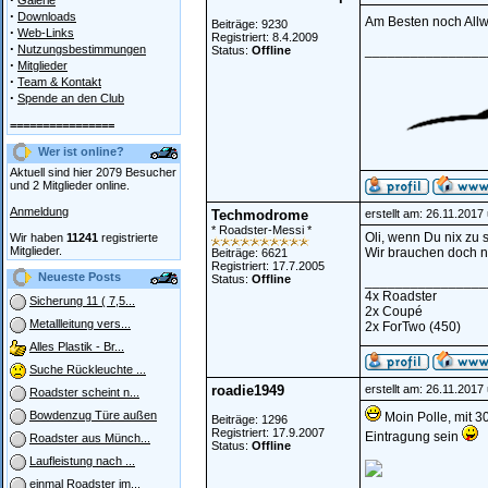
Galerie
·
Downloads
Am Besten noch Allw
Beiträge: 9230
·
Web-Links
Registriert: 8.4.2009
·
Nutzungsbestimmungen
________________
Status:
Offline
·
Mitglieder
·
Team & Kontakt
·
Spende an den Club
================
Wer ist online?
Aktuell sind hier 2079 Besucher
und 2 Mitglieder online.
Anmeldung
Techmodrome
erstellt am: 26.11.2017
* Roadster-Messi *
Oli, wenn Du nix zu 
Wir haben
11241
registrierte
Mitglieder.
Wir brauchen doch ni
Beiträge: 6621
Registriert: 17.7.2005
Neueste Posts
Status:
Offline
________________
4x Roadster
Sicherung 11 ( 7,5...
2x Coupé
Metallleitung vers...
2x ForTwo (450)
Alles Plastik - Br...
Suche Rückleuchte ...
roadie1949
erstellt am: 26.11.2017
Roadster scheint n...
Bowdenzug Türe außen
Moin Polle, mit 3
Beiträge: 1296
Registriert: 17.9.2007
Eintragung sein
Roadster aus Münch...
Status:
Offline
Laufleistung nach ...
einmal Roadster im...