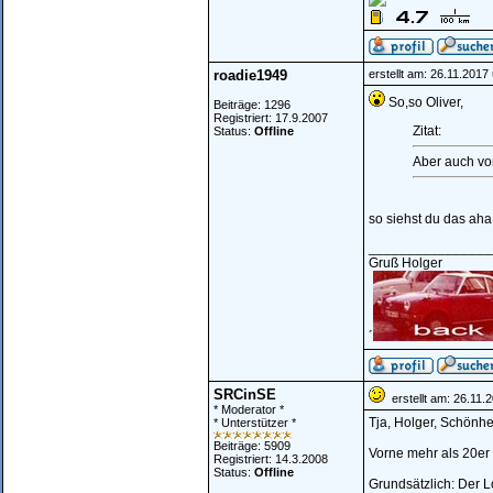
roadie1949
erstellt am: 26.11.2017
So,so Oliver,
Beiträge: 1296
Registriert: 17.9.2007
Zitat:
Status:
Offline
Aber auch vo
so siehst du das ah
________________
Gruß Holger
´
SRCinSE
erstellt am: 26.11.
* Moderator *
Tja, Holger, Schönhei
* Unterstützer *
Beiträge: 5909
Vorne mehr als 20er
Registriert: 14.3.2008
Status:
Offline
Grundsätzlich: Der L