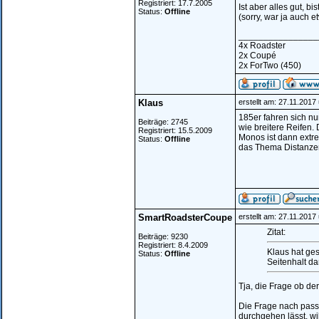
Registriert: 17.7.2005
Ist aber alles gut, bi
Status:
Offline
(sorry, war ja auch e
________________
4x Roadster
2x Coupé
2x ForTwo (450)
Klaus
erstellt am: 27.11.2017
185er fahren sich nun
Beiträge: 2745
wie breitere Reifen. 
Registriert: 15.5.2009
Monos ist dann extre
Status:
Offline
das Thema Distanzen,
SmartRoadsterCoupe
erstellt am: 27.11.2017
Zitat:
Beiträge: 9230
Registriert: 8.4.2009
Klaus hat ges
Status:
Offline
Seitenhalt dan
Tja, die Frage ob der
Die Frage nach pass
durchgehen lässt, wil