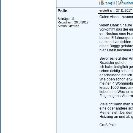
Polle
erstellt am: 27.11.2017
Guten Abend zusam
Beiträge: 11
Registriert: 20.8.2017
vielen Dank für eur
Status:
Offline
vorkommt das der ein
ein Neuling eine Fra
besten Erfahrungen s
dankend verzichten. 
einen Buggy gefahre
hier. Dafür nochmal 
Bevor es jetzt den A
Roadster geholt.
Ich habe lediglich g
schon richtig schön 
anscheinend bin ich 
Wie oben schon erwäh
meinen 4 Wohnmobil 
knapp 1000 Euro and
lieber eine Woche me
Felgen, grins. Aberrr
Vieleicht kann man s
eine oder andere sch
Meiner steht bei dem
Heizung an und ab ge
Gruß Polle
________________