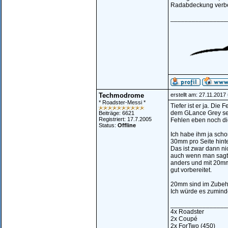
Radabdeckung verbe
________________
Techmodrome
erstellt am: 27.11.2017
* Roadster-Messi *
Tiefer ist er ja. Die 
dem GLance Grey sehr
Beiträge: 6621
Registriert: 17.7.2005
Fehlen eben noch die
Status:
Offline
Ich habe ihm ja sch
30mm pro Seite hint
Das ist zwar dann nic
auch wenn man sagt 
anders und mit 20mm/
gut vorbereitet.
20mm sind im Zubehö
Ich würde es zuminde
________________
4x Roadster
2x Coupé
2x ForTwo (450)