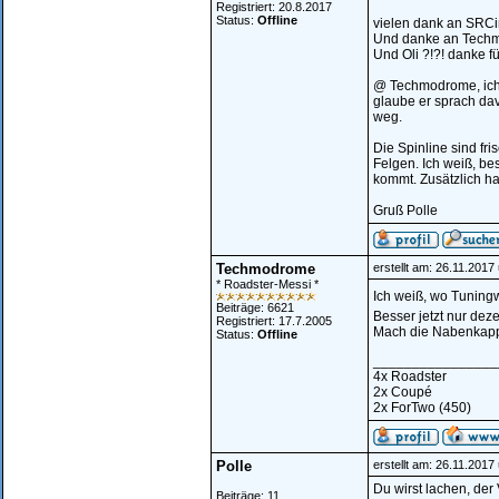
Registriert: 20.8.2017
Status:
Offline
vielen dank an SRCi
Und danke an Techmo
Und Oli ?!?! danke für
@ Techmodrome, ich 
glaube er sprach dav
weg.
Die Spinline sind fr
Felgen. Ich weiß, b
kommt. Zusätzlich ha
Gruß Polle
Techmodrome
erstellt am: 26.11.2017
* Roadster-Messi *
Ich weiß, wo Tunin
Beiträge: 6621
Besser jetzt nur dez
Registriert: 17.7.2005
Mach die Nabenkappe
Status:
Offline
________________
4x Roadster
2x Coupé
2x ForTwo (450)
Polle
erstellt am: 26.11.2017
Du wirst lachen, der 
Beiträge: 11