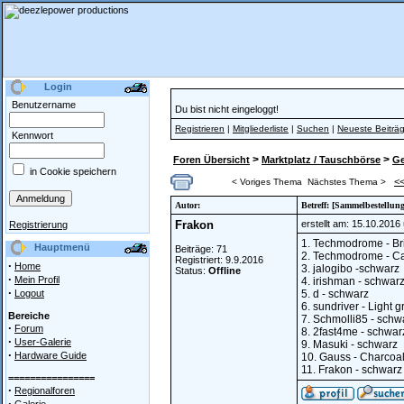
Login
Benutzername
Du bist nicht eingeloggt!
Registrieren
|
Mitgliederliste
|
Suchen
|
Neueste Beiträ
Kennwort
>
>
Foren Übersicht
Marktplatz / Tauschbörse
Ge
in Cookie speichern
<
< Voriges Thema
Nächstes Thema >
Autor:
Betreff: [Sammelbestellu
Frakon
erstellt am: 15.10.2016
Registrierung
1. Techmodrome - Bri
Hauptmenü
Beiträge: 71
2. Techmodrome - Ca
Registriert: 9.9.2016
·
Home
3. jalogibo -schwarz
Status:
Offline
·
Mein Profil
4. irishman - schwar
·
Logout
5. d - schwarz
6. sundriver - Light 
Bereiche
7. Schmolli85 - schw
·
Forum
8. 2fast4me - schwar
·
User-Galerie
9. Masuki - schwarz
·
Hardware Guide
10. Gauss - Charcoal
11. Frakon - schwarz
================
·
Regionalforen
·