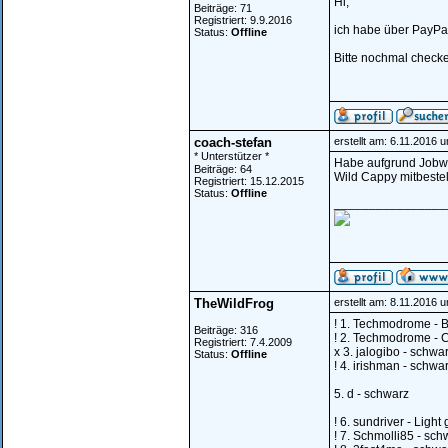
Hi,
Beiträge: 71
Registriert: 9.9.2016
ich habe über PayPal
Status:
Offline
Bitte nochmal check
coach-stefan
erstellt am: 6.11.2016 
* Unterstützer *
Habe aufgrund Jobwe
Beiträge: 64
Wild Cappy mitbestell
Registriert: 15.12.2015
Status:
Offline
________________
TheWildFrog
erstellt am: 8.11.2016 
! 1. Techmodrome - B
Beiträge: 316
! 2. Techmodrome - C
Registriert: 7.4.2009
x 3. jalogibo - schwa
Status:
Offline
! 4. irishman - schwa
5. d - schwarz
! 6. sundriver - Ligh
! 7. Schmolli85 - sch