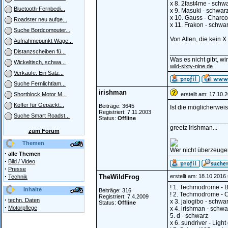
x 8. 2fast4me - schwa
Bluetooth-Fernbedi...
x 9. Masuki - schwarz
x 10. Gauss - Charco
Roadster neu aufge...
x 11. Frakon - schwar
Suche Bordcomputer...
Von Allen, die kein 
Aufnahmepunkt Wage...
Distanzscheiben fü...
________________
Was es nicht gibt, w
Wickeltisch, schwa...
wild-sixty-nine.de
Verkaufe: Ein Satz...
Suche Fernlichtlam...
irishman
erstellt am: 17.10.
Shortblock Motor M...
Koffer für Gepäckt...
Beiträge: 3645
Ist die möglicherwei
Registriert: 7.11.2003
Suche Smart Roadst...
Status:
Offline
________________
greetz Irishman...
zum Forum
Themen
Wer nicht überzeugen 
·
alle Themen
·
Bild / Video
·
Presse
·
TheWildFrog
erstellt am: 18.10.2016
Technik
! 1. Techmodrome - B
Inhalte
Beiträge: 316
! 2. Techmodrome - C
Registriert: 7.4.2009
·
techn. Daten
x 3. jalogibo - schwa
Status:
Offline
·
Motorpflege
x 4. irishman - schwa
5. d - schwarz
x 6. sundriver - Ligh