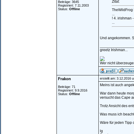
Zitat:
Beiträge: 3645
Registriert: 7.11.2003
Status:
Offline
TheWildFrog 
...
! 4. irishman 
...
Und angekommen. Sup
________________
greetz Irishman...
Wer nicht überzeugen 
Frakon
erstellt am: 3.12.2016 
Meins ist auch ange
Beiträge: 71
Registriert: 9.9.2016
War dann heute morg
Status:
Offline
versucht das Cape an
Trotz Ansicht des e
Was muss ich beachte
Wäre für jeden Tipp 
lg