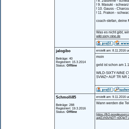
! 8. 2fast4me - schwa
! 9. Masuki - schwarz
! 10. Gauss - Charcoa
! 11. Frakon - schwar
coach-stefan, deine 
________________
Was es nicht gibt, w
wild-sixty-nine.de
jalogibo
erstellt am: 8.11.2016 
moin
Beiträge: 40
Registriert: 15.3.2014
geld ist schon am 1
Status:
Offline
WILD-SIXTY-NINE 
SVWZ+ AUF TR NR 
Schmolli85
erstellt am: 9.11.2016 
Wann werden die Teil
Beiträge: 288
Registriert: 19.3.2016
________________
Status:
Offline
https://lh3.googleu
agfZzh0vNDT-n0QipT