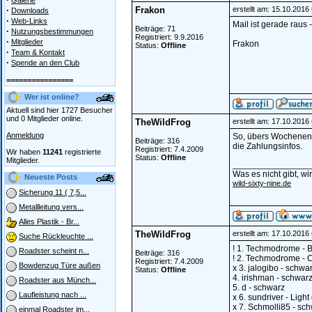
Galerie
·
Frakon
erstellt am: 15.10.2016
Downloads
·
Web-Links
Mail ist gerade raus 
Beiträge: 71
·
Nutzungsbestimmungen
Registriert: 9.9.2016
·
Mitglieder
Frakon
Status:
Offline
·
Team & Kontakt
·
Spende an den Club
================
Wer ist online?
Aktuell sind hier 1727 Besucher
und 0 Mitglieder online.
TheWildFrog
erstellt am: 17.10.2016
Anmeldung
So, übers Wochenend
Beiträge: 316
die Zahlungsinfos.
Registriert: 7.4.2009
Wir haben
11241
registrierte
Status:
Offline
Mitglieder.
________________
Was es nicht gibt, w
Neueste Posts
wild-sixty-nine.de
Sicherung 11 ( 7,5...
Metallleitung vers...
Alles Plastik - Br...
TheWildFrog
erstellt am: 17.10.2016
Suche Rückleuchte ...
! 1. Techmodrome - B
Roadster scheint n...
Beiträge: 316
! 2. Techmodrome - C
Registriert: 7.4.2009
Bowdenzug Türe außen
x 3. jalogibo - schwa
Status:
Offline
4. irishman - schwar
Roadster aus Münch...
5. d - schwarz
Laufleistung nach ...
x 6. sundriver - Ligh
x 7. Schmolli85 - sc
einmal Roadster im...