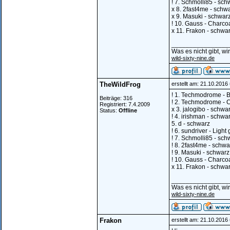
! 7. Schmolli85 - sch
x 8. 2fast4me - schwa
x 9. Masuki - schwarz
! 10. Gauss - Charcoa
x 11. Frakon - schwar
________________
Was es nicht gibt, w
wild-sixty-nine.de
TheWildFrog
erstellt am: 21.10.2016
! 1. Techmodrome - B
Beiträge: 316
! 2. Techmodrome - C
Registriert: 7.4.2009
x 3. jalogibo - schwa
Status:
Offline
! 4. irishman - schwa
5. d - schwarz
! 6. sundriver - Ligh
! 7. Schmolli85 - sch
! 8. 2fast4me - schwa
! 9. Masuki - schwarz
! 10. Gauss - Charcoa
x 11. Frakon - schwar
________________
Was es nicht gibt, w
wild-sixty-nine.de
Frakon
erstellt am: 21.10.2016