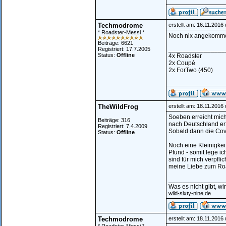
Techmodrome
erstellt am: 16.11.2016
* Roadster-Messi *
Noch nix angekomm
Beiträge: 6621
________________
Registriert: 17.7.2005
Status:
Offline
4x Roadster
2x Coupé
2x ForTwo (450)
TheWildFrog
erstellt am: 18.11.2016
Soeben erreicht mich
Beiträge: 316
nach Deutschland erf
Registriert: 7.4.2009
Sobald dann die Cove
Status:
Offline
Noch eine Kleinigkei
Pfund - somit lege i
sind für mich verpfl
meine Liebe zum Roa
________________
Was es nicht gibt, w
wild-sixty-nine.de
Techmodrome
erstellt am: 18.11.2016