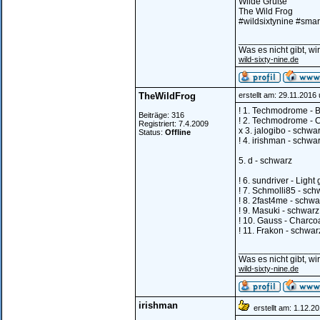
Wilde Grüße
The Wild Frog
#wildsixtynine #smar
________________
Was es nicht gibt, w
wild-sixty-nine.de
TheWildFrog
erstellt am: 29.11.2016
! 1. Techmodrome - Br
Beiträge: 316
! 2. Techmodrome - Ca
Registriert: 7.4.2009
x 3. jalogibo - schwa
Status:
Offline
! 4. irishman - schwar
5. d - schwarz
! 6. sundriver - Light
! 7. Schmolli85 - sch
! 8. 2fast4me - schwa
! 9. Masuki - schwarz
! 10. Gauss - Charcoa
! 11. Frakon - schwar
________________
Was es nicht gibt, w
wild-sixty-nine.de
irishman
erstellt am: 1.12.2