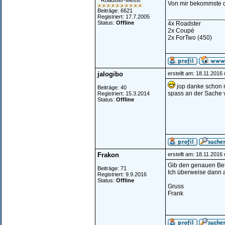
* Roadster-Messi *
Von mir bekommste d
Beiträge: 6621
________________
Registriert: 17.7.2005
Status:
Offline
4x Roadster
2x Coupé
2x ForTwo (450)
jalogibo
erstellt am: 18.11.2016
jop danke schon m
Beiträge: 40
spass an der Sache v
Registriert: 15.3.2014
Status:
Offline
Frakon
erstellt am: 18.11.2016
Gib den genauen Betr
Beiträge: 71
Ich überweise dann 
Registriert: 9.9.2016
Status:
Offline
Gruss
Frank