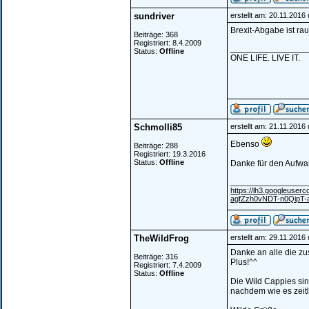
sundriver
erstellt am: 20.11.2016
Brexit-Abgabe ist raus
Beiträge: 368
Registriert: 8.4.2009
________________
Status:
Offline
ONE LIFE. LIVE IT.
Schmolli85
erstellt am: 21.11.2016
Ebenso
Beiträge: 288
Registriert: 19.3.2016
Status:
Offline
Danke für den Aufwan
________________
https://lh3.googleu
agfZzh0vNDT-n0QipT
TheWildFrog
erstellt am: 29.11.2016
Danke an alle die zu
Beiträge: 316
Plus!^^
Registriert: 7.4.2009
Status:
Offline
Die Wild Cappies si
nachdem wie es zeitl