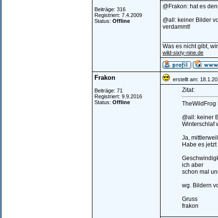
@Frakon: hat es den
Beiträge: 316
Registriert: 7.4.2009
@all: keiner Bilder
Status:
Offline
verdammt!
________________
Was es nicht gibt, w
wild-sixty-nine.de
Frakon
erstellt am: 18.1.2
Zitat:
Beiträge: 71
Registriert: 9.9.2016
Status:
Offline
TheWildFrog 
@all: keiner
Winterschlaf 
Ja, mittlerwe
Habe es jetzt
Geschwindigke
ich aber
schon mal und
wg. Bildern vo
Gruss
frakon