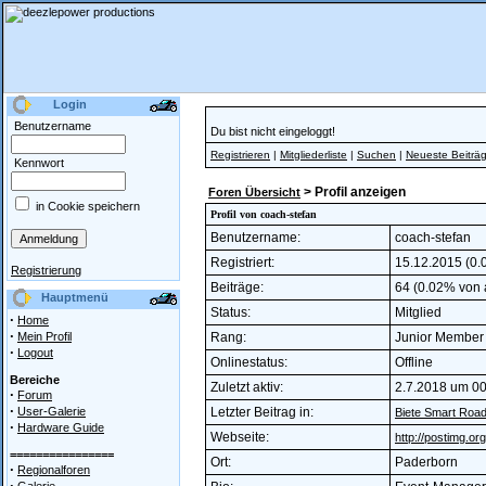
Login
Benutzername
Du bist nicht eingeloggt!
Registrieren
|
Mitgliederliste
|
Suchen
|
Neueste Beiträ
Kennwort
> Profil anzeigen
Foren Übersicht
in Cookie speichern
Profil von coach-stefan
Benutzername:
coach-stefan
Registriert:
15.12.2015 (0.0
Registrierung
Beiträge:
64 (0.02% von a
Hauptmenü
Status:
Mitglied
·
Home
·
Mein Profil
Rang:
Junior Membe
·
Logout
Onlinestatus:
Offline
Bereiche
Zuletzt aktiv:
2.7.2018 um 00
·
Forum
·
User-Galerie
Letzter Beitrag in:
Biete Smart Roa
·
Hardware Guide
Webseite:
http://postimg.o
================
Ort:
Paderborn
·
Regionalforen
·