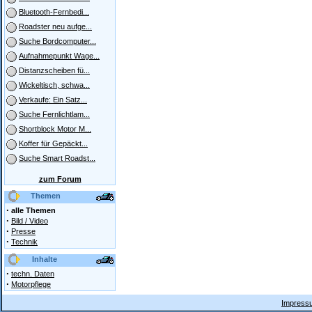
Bluetooth-Fernbedi...
Roadster neu aufge...
Suche Bordcomputer...
Aufnahmepunkt Wage...
Distanzscheiben fü...
Wickeltisch, schwa...
Verkaufe: Ein Satz...
Suche Fernlichtlam...
Shortblock Motor M...
Koffer für Gepäckt...
Suche Smart Roadst...
zum Forum
Themen
·
alle Themen
·
Bild / Video
·
Presse
·
Technik
Inhalte
·
techn. Daten
·
Motorpflege
Impressu