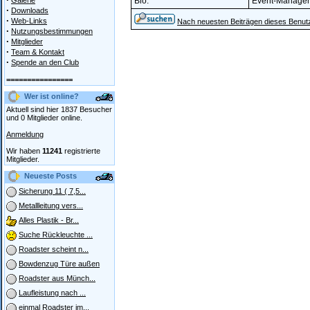
Galerie
Bio:
Event-Manager
·
Downloads
·
Web-Links
Nach neuesten Beiträgen dieses Benut
·
Nutzungsbestimmungen
·
Mitglieder
·
Team & Kontakt
·
Spende an den Club
================
Wer ist online?
Aktuell sind hier 1837 Besucher
und 0 Mitglieder online.
Anmeldung
Wir haben
11241
registrierte
Mitglieder.
Neueste Posts
Sicherung 11 ( 7,5...
Metallleitung vers...
Alles Plastik - Br...
Suche Rückleuchte ...
Roadster scheint n...
Bowdenzug Türe außen
Roadster aus Münch...
Laufleistung nach ...
einmal Roadster im...