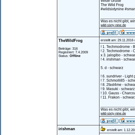
Wilde Grüße
The Wild Frog
#wildsixtynine #smar
________________
Was es nicht gibt, w
wild-sixty-nine.de
TheWildFrog
erstellt am: 29.11.2016
! 1. Techmodrome - Br
Beiträge: 316
! 2. Techmodrome - Ca
Registriert: 7.4.2009
x 3. jalogibo - schwa
Status:
Offline
! 4. irishman - schwar
5. d - schwarz
! 6. sundriver - Light
! 7. Schmolli85 - sch
! 8. 2fast4me - schwa
! 9. Masuki - schwarz
! 10. Gauss - Charcoa
! 11. Frakon - schwar
________________
Was es nicht gibt, w
wild-sixty-nine.de
irishman
erstellt am: 1.12.2