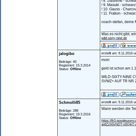
! 8. 2fast4me - schwa
! 9. Masuki - schwarz
! 10. Gauss - Charcoa
! 11. Frakon - schwar
coach-stefan, deine 
________________
Was es nicht gibt, w
wild-sixty-nine.de
jalogibo
erstellt am: 8.11.2016 
moin
Beiträge: 40
Registriert: 15.3.2014
geld ist schon am 1
Status:
Offline
WILD-SIXTY-NINE 
SVWZ+ AUF TR NR 
Schmolli85
erstellt am: 9.11.2016 
Wann werden die Teil
Beiträge: 288
Registriert: 19.3.2016
________________
Status:
Offline
https://lh3.googleu
agfZzh0vNDT-n0QipT