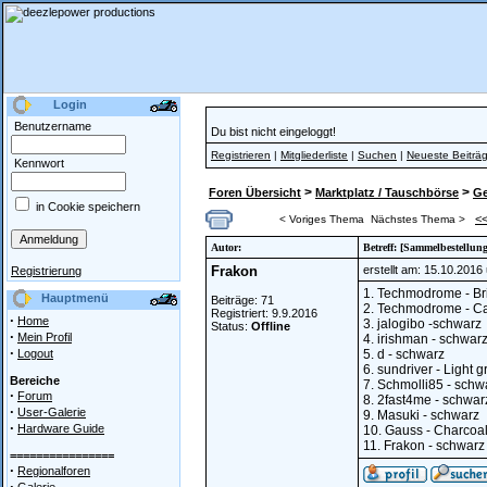
Login
Benutzername
Du bist nicht eingeloggt!
Registrieren
|
Mitgliederliste
|
Suchen
|
Neueste Beiträ
Kennwort
>
>
Foren Übersicht
Marktplatz / Tauschbörse
Ge
in Cookie speichern
<
< Voriges Thema
Nächstes Thema >
Autor:
Betreff: [Sammelbestellu
Frakon
erstellt am: 15.10.2016
Registrierung
1. Techmodrome - Bri
Hauptmenü
Beiträge: 71
2. Techmodrome - Ca
Registriert: 9.9.2016
·
Home
3. jalogibo -schwarz
Status:
Offline
·
Mein Profil
4. irishman - schwar
·
Logout
5. d - schwarz
6. sundriver - Light 
Bereiche
7. Schmolli85 - schw
·
Forum
8. 2fast4me - schwar
·
User-Galerie
9. Masuki - schwarz
·
Hardware Guide
10. Gauss - Charcoal
11. Frakon - schwarz
================
·
Regionalforen
·