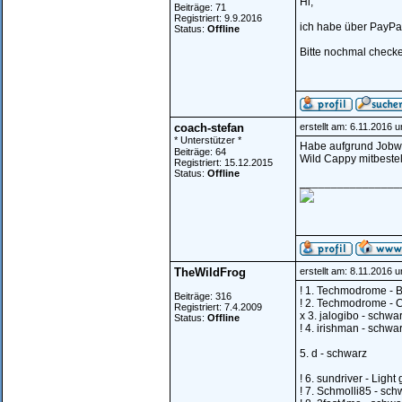
Hi,
Beiträge: 71
Registriert: 9.9.2016
ich habe über PayPal
Status:
Offline
Bitte nochmal check
coach-stefan
erstellt am: 6.11.2016 
* Unterstützer *
Habe aufgrund Jobwe
Beiträge: 64
Wild Cappy mitbestell
Registriert: 15.12.2015
Status:
Offline
________________
TheWildFrog
erstellt am: 8.11.2016 
! 1. Techmodrome - B
Beiträge: 316
! 2. Techmodrome - C
Registriert: 7.4.2009
x 3. jalogibo - schwa
Status:
Offline
! 4. irishman - schwa
5. d - schwarz
! 6. sundriver - Ligh
! 7. Schmolli85 - sch