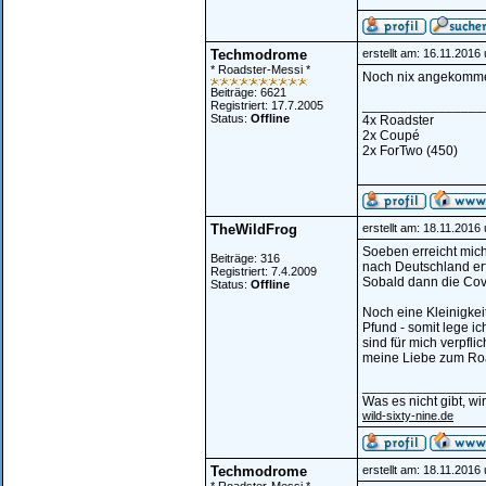
Techmodrome
erstellt am: 16.11.2016
* Roadster-Messi *
Noch nix angekomm
Beiträge: 6621
________________
Registriert: 17.7.2005
Status:
Offline
4x Roadster
2x Coupé
2x ForTwo (450)
TheWildFrog
erstellt am: 18.11.2016
Soeben erreicht mich
Beiträge: 316
nach Deutschland erf
Registriert: 7.4.2009
Sobald dann die Cove
Status:
Offline
Noch eine Kleinigkei
Pfund - somit lege i
sind für mich verpfl
meine Liebe zum Roa
________________
Was es nicht gibt, w
wild-sixty-nine.de
Techmodrome
erstellt am: 18.11.2016