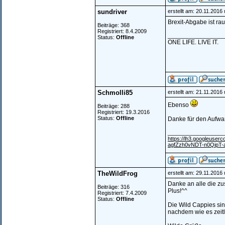
sundriver
erstellt am: 20.11.2016
Brexit-Abgabe ist raus
Beiträge: 368
Registriert: 8.4.2009
________________
Status:
Offline
ONE LIFE. LIVE IT.
Schmolli85
erstellt am: 21.11.2016
Ebenso
Beiträge: 288
Registriert: 19.3.2016
Status:
Offline
Danke für den Aufwan
________________
https://lh3.googleu
agfZzh0vNDT-n0QipT
TheWildFrog
erstellt am: 29.11.2016
Danke an alle die zu
Beiträge: 316
Plus!^^
Registriert: 7.4.2009
Status:
Offline
Die Wild Cappies si
nachdem wie es zeitl