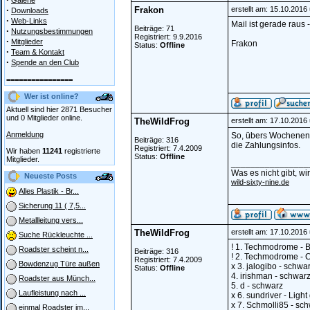
Galerie
·
Frakon
erstellt am: 15.10.2016
Downloads
·
Web-Links
Mail ist gerade raus 
Beiträge: 71
·
Nutzungsbestimmungen
Registriert: 9.9.2016
·
Mitglieder
Frakon
Status:
Offline
·
Team & Kontakt
·
Spende an den Club
================
Wer ist online?
Aktuell sind hier 2871 Besucher
und 0 Mitglieder online.
TheWildFrog
erstellt am: 17.10.2016
Anmeldung
So, übers Wochenend
Beiträge: 316
die Zahlungsinfos.
Registriert: 7.4.2009
Wir haben
11241
registrierte
Status:
Offline
Mitglieder.
________________
Was es nicht gibt, w
Neueste Posts
wild-sixty-nine.de
Alles Plastik - Br...
Sicherung 11 ( 7,5...
Metallleitung vers...
TheWildFrog
erstellt am: 17.10.2016
Suche Rückleuchte ...
! 1. Techmodrome - B
Roadster scheint n...
Beiträge: 316
! 2. Techmodrome - C
Registriert: 7.4.2009
Bowdenzug Türe außen
x 3. jalogibo - schwa
Status:
Offline
4. irishman - schwar
Roadster aus Münch...
5. d - schwarz
Laufleistung nach ...
x 6. sundriver - Ligh
x 7. Schmolli85 - sc
einmal Roadster im...