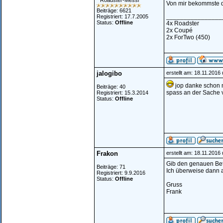
* Roadster-Messi *
Von mir bekommste d
Beiträge: 6621
________________
Registriert: 17.7.2005
Status:
Offline
4x Roadster
2x Coupé
2x ForTwo (450)
jalogibo
erstellt am: 18.11.2016
jop danke schon m
Beiträge: 40
spass an der Sache v
Registriert: 15.3.2014
Status:
Offline
Frakon
erstellt am: 18.11.2016
Gib den genauen Betr
Beiträge: 71
Ich überweise dann 
Registriert: 9.9.2016
Status:
Offline
Gruss
Frank