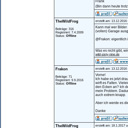
Frank
(Bin dann heute tro
TheWildFrog
erstellt am: 13.12.2016
Kann mal wer Bilder 
Beiträge: 316
(vollen) Garage aus
Registriert: 7.4.2009
Status:
Offline
@Frakon: eigentlich 
________________
Was es nicht gibt, w
wild-sixty-nine.de
Frakon
erstellt am: 13.12.2016
Vorne!
Beiträge: 71
Ich habe es jetzt dra
Registriert: 9.9.2016
wirft es Falten. Viele
Status:
Offline
den Ecken an? Ich d
mein Problem. Dadur
auch extrem knapp.
Aber ich werde es di
Danke
TheWildFrog
erstellt am: 18.1.2017 