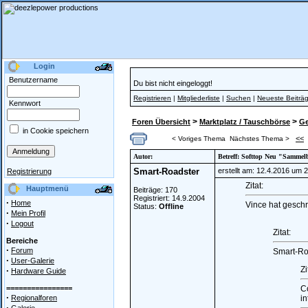
Login
Benutzername
Du bist nicht eingeloggt!
Registrieren
|
Mitgliederliste
|
Suchen
|
Neueste Beiträ
Kennwort
>
>
Foren Übersicht
Marktplatz / Tauschbörse
Ge
in Cookie speichern
<<
< Voriges Thema
Nächstes Thema >
Autor:
Betreff: Softtop Neu "Sammel
Smart-Roadster
erstellt am: 12.4.2016 um 
Registrierung
Zitat:
Hauptmenü
Beiträge: 170
Registriert: 14.9.2004
·
Home
Vince hat geschr
Status:
Offline
·
Mein Profil
·
Logout
Zitat:
Bereiche
·
Forum
Smart-Ro
·
User-Galerie
Zi
·
Hardware Guide
================
C
·
Regionalforen
in
·