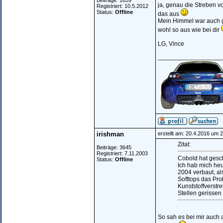
Beiträge: 1639
ja, genau die Streben v
Registriert: 10.5.2012
Status:
Offline
das aus
Mein Himmel war auch g
wohl so aus wie bei dir
LG, Vince
__________________
irishman
erstellt am: 20.4.2016 um 
Zitat:
Beiträge: 3645
Registriert: 7.11.2003
Cobold hat gesc
Status:
Offline
Ich hab mich he
2004 verbaut, al
Softtops das Pro
Kunststoffverst
Stellen gerissen i
So sah es bei mir auch a