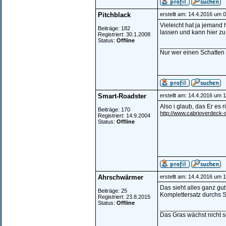
Pitchblack
erstellt am: 14.4.2016 um 
Vieleicht hat ja jeman
Beiträge: 182
lassen und kann hier zu
Registriert: 30.1.2008
Status:
Offline
__________________
Nur wer einen Schatten 
Smart-Roadster
erstellt am: 14.4.2016 um 
Also i glaub, das Er es 
Beiträge: 170
http://www.cabrioverdeck-
Registriert: 14.9.2004
Status:
Offline
Ahrschwärmer
erstellt am: 14.4.2016 um 
Das sieht alles ganz gut
Beiträge: 25
Komplettersatz durchs S
Registriert: 23.8.2015
Status:
Offline
__________________
Das Gras wächst nicht s