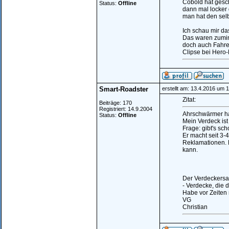
Cobold hat geschr
Status:
Offline
dann mal locker 
man hat den selb
Ich schau mir d
Das waren zumind
doch auch Fahre
Clipse bei Hero
Smart-Roadster
erstellt am: 13.4.2016 um 
Zitat:
Beiträge: 170
Registriert: 14.9.2004
Ahrschwärmer hat
Status:
Offline
Mein Verdeck ist 
Frage: gibt's sc
Er macht seit 3
Reklamationen. 
kann.
Der Verdeckersat
- Verdecke, die
Habe vor Zeiten 
VG
Christian