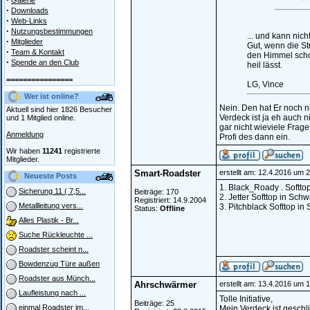
Galerie
·
Downloads
·
Web-Links
·
Nutzungsbestimmungen
... und kann nic
·
Mitglieder
Gut, wenn die St
·
Team & Kontakt
den Himmel schon
·
Spende an den Club
heil lässt.
================
LG, Vince
Wer ist online?
Nein. Den hat Er noch n
Aktuell sind hier 1826 Besucher
Verdeck ist ja eh auch n
und 1 Mitglied online.
gar nicht wieviele Frag
Anmeldung
Profi des dann ein.
Wir haben
11241
registrierte
Mitglieder.
Smart-Roadster
erstellt am: 12.4.2016 um 
Neueste Posts
1. Black_Roady . Softto
Sicherung 11 ( 7,5...
Beiträge: 170
2. Jetter Softtop in Sch
Registriert: 14.9.2004
Metallleitung vers...
3. Pitchblack Softtop in
Status:
Offline
Alles Plastik - Br...
Suche Rückleuchte ...
Roadster scheint n...
Bowdenzug Türe außen
Roadster aus Münch...
Ahrschwärmer
erstellt am: 13.4.2016 um 
Laufleistung nach ...
Tolle Initiative,
Beiträge: 25
einmal Roadster im...
Mein Verdeck ist geschli