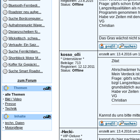
Registriert: 23.8.2015
Frage: gibt's schon Erfa
Status:
Offline
Bluetooth-Fernbedi...
Langzeitqualitäten als 
Roadster neu aufge...
Programm genommen h
Habe vor Zeiten mit dene
Suche Bordcomputer...
VG
Aufnahmepunkt Wage...
Christian
Distanzscheiben fü...
__________________
Das Gras wächst nicht s
Wickeltisch, schwa...
Verkaufe: Ein Satz...
Suche Fernlichtlam...
kosso_olli
erstellt am: 13.4.2016 um 
Shortblock Motor M...
* Unterstützer *
Zitat:
Beiträge: 713
Koffer für Gepäckt...
Registriert: 12.12.2011
Ahrschwärmer hat
Status:
Offline
Suche Smart Roadst...
Mein Verdeck ist 
Frage: gibt's sch
zum Forum
bzgl Langzeitqua
grundsätzlich 
Themen
Habe vor Zeiten 
·
alle Themen
VG
·
Bild / Video
Christian
·
Presse
·
Technik
Kannst du uns bitte mit
Inhalte
·
techn. Daten
·
Motorpflege
-Hecki-
erstellt am: 13.4.2016 um 
* VIP-Deluxe *
kannst du hier nachlese