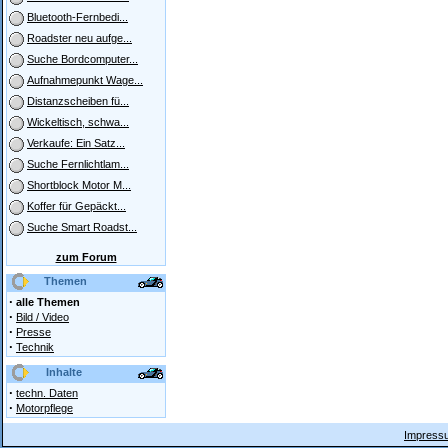
Bluetooth-Fernbedi...
Roadster neu aufge...
Suche Bordcomputer...
Aufnahmepunkt Wage...
Distanzscheiben fü...
Wickeltisch, schwa...
Verkaufe: Ein Satz...
Suche Fernlichtlam...
Shortblock Motor M...
Koffer für Gepäckt...
Suche Smart Roadst...
zum Forum
Themen
·
alle Themen
·
Bild / Video
·
Presse
·
Technik
Inhalte
·
techn. Daten
·
Motorpflege
Impressu