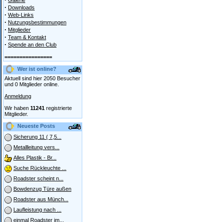
Galerie
·
Downloads
·
Web-Links
·
Nutzungsbestimmungen
·
Mitglieder
·
Team & Kontakt
·
Spende an den Club
================
Wer ist online?
Aktuell sind hier 2050 Besucher
und 0 Mitglieder online.
Anmeldung
Wir haben
11241
registrierte
Mitglieder.
Neueste Posts
Sicherung 11 ( 7,5...
Metallleitung vers...
Alles Plastik - Br...
Suche Rückleuchte ...
Roadster scheint n...
Bowdenzug Türe außen
Roadster aus Münch...
Laufleistung nach ...
einmal Roadster im...