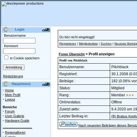
Login
Benutzername
Du bist nicht eingeloggt!
Registrieren
|
Mitgliederliste
|
Suchen
|
Neueste Beiträ
Kennwort
> Profil anzeigen
Foren Übersicht
in Cookie speichern
Profil von Pitchblack
Benutzername:
Pitchblack
Registriert:
30.1.2008 (0.03
Registrierung
Beiträge:
182 (0.06% von 
Hauptmenü
Status:
Mitglied
·
Home
·
Mein Profil
Rang:
Member
·
Logout
Onlinestatus:
Offline
Bereiche
Zuletzt aktiv:
9.4.2020 um 19
·
Forum
·
User-Galerie
Letzter Beitrag in:
(B) Brabus Kopfs
·
Hardware Guide
Nach neuesten Beiträgen dieses Benut
================
·
Regionalforen
·