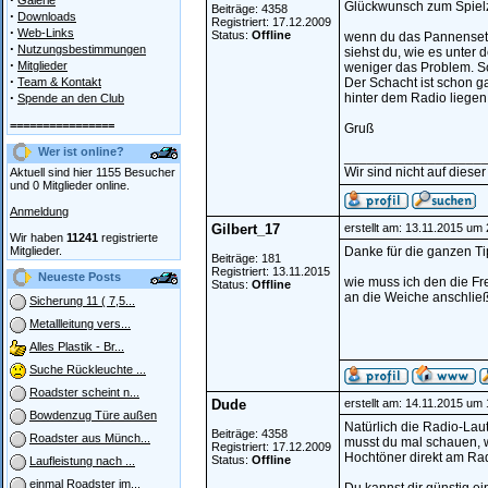
Galerie
Glückwunsch zum Spiel
Beiträge: 4358
·
Downloads
Registriert: 17.12.2009
·
Web-Links
Status:
Offline
wenn du das Pannenset 
·
Nutzungsbestimmungen
siehst du, wie es unter d
·
Mitglieder
weniger das Problem. S
·
Team & Kontakt
Der Schacht ist schon g
·
hinter dem Radio liegen
Spende an den Club
================
Gruß
Wer ist online?
__________________
Wir sind nicht auf dieser
Aktuell sind hier 1155 Besucher
und 0 Mitglieder online.
Anmeldung
Gilbert_17
erstellt am: 13.11.2015 um
Wir haben
11241
registrierte
Mitglieder.
Danke für die ganzen Ti
Beiträge: 181
Registriert: 13.11.2015
Neueste Posts
wie muss ich den die F
Status:
Offline
an die Weiche anschlie
Sicherung 11 ( 7,5...
Metallleitung vers...
Alles Plastik - Br...
Suche Rückleuchte ...
Roadster scheint n...
Dude
erstellt am: 14.11.2015 um
Bowdenzug Türe außen
Natürlich die Radio-La
Beiträge: 4358
Roadster aus Münch...
musst du mal schauen, we
Registriert: 17.12.2009
Hochtöner direkt am Rad
Status:
Offline
Laufleistung nach ...
einmal Roadster im...