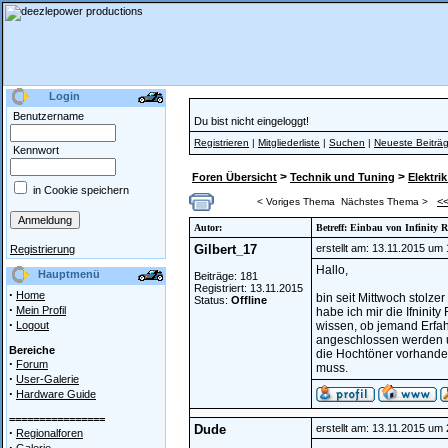
Login
Benutzername
Du bist nicht eingeloggt!
Registrieren
|
Mitgliederliste
|
Suchen
|
Neueste Beiträ
Kennwort
>
>
Foren Übersicht
Technik und Tuning
Elektrik
in Cookie speichern
<
< Voriges Thema
Nächstes Thema >
Autor:
Betreff: Einbau von Infinity 
Gilbert_17
erstellt am: 13.11.2015 um
Registrierung
Hallo,
Hauptmenü
Beiträge: 181
Registriert: 13.11.2015
·
Home
bin seit Mittwoch stolze
Status:
Offline
·
Mein Profil
habe ich mir die Ifnini
·
Logout
wissen, ob jemand Erfa
angeschlossen werden u
Bereiche
die Hochtöner vorhanden
·
Forum
muss.
·
User-Galerie
·
Hardware Guide
================
Dude
erstellt am: 13.11.2015 um
·
Regionalforen
·