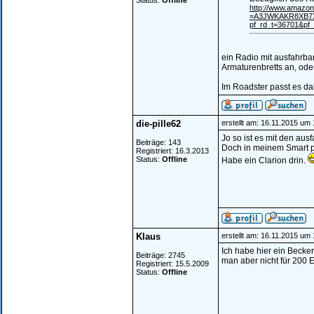
Status:
Offline
http://www.amazo
=A3JWKAKR8XB7X
pf_rd_t=36701&pf
ein Radio mit ausfahrbar
Armaturenbretts an, ode
Im Roadster passt es dah
die-pille62
erstellt am: 16.11.2015 um
Jo so ist es mit den aus
Beiträge: 143
Doch in meinem Smart p
Registriert: 16.3.2013
Status:
Offline
Habe ein Clarion drin.
Klaus
erstellt am: 16.11.2015 um
Ich habe hier ein Beck
Beiträge: 2745
man aber nicht für 200 E
Registriert: 15.5.2009
Status:
Offline