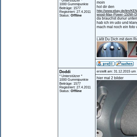
* Unterstützer *
moin
1000 Gummipunkte
hol dir den
Beiträge: 1577
http://www.ebay.de/itm/
Registriert: 27.4.2011
wood-Max-Power-150W-/3
Status:
Offline
da brauchst dunur unten
hab ich im udo und klang
mach mal noch ein foto 
__________________
Läßt Du Dich mit dem Roa
Doddi
erstellt am: 31.12.2015 um
* Unterstützer *
hier mal 2 bilder
1000 Gummipunkte
Beiträge: 1577
Registriert: 27.4.2011
Status:
Offline