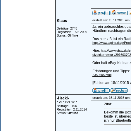
Klaus
erstellt am: 15.11.2015 um
Ja, ein gebrauchtes gut
Beiträge: 2745
Händlern nachfragen di
Registriert: 15.5.2009
Status:
Offline
Das hier z.B. ist ein Ra
http://www.alpine.de/p/Pro
Hier:
http://www.ebay.de/i
ufzeitkorrektur-/291603
Oder halt eBay-Kleinan
Erfahrungen und Tipps:
2359605.html
[Editiert am 15/11/2015 
-Hecki-
erstellt am: 15.11.2015 um
* VIP-Deluxe *
Zitat:
Beiträge: 1106
Registriert: 2.11.2014
Bekomm die Boxen
Status:
Offline
beste ist, überl
ich nur Bluetoot