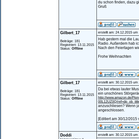
du schon finden, dazu gi
Gruß
Gilbert_17
erstellt am: 24.12.2015 um
Hab gestern mal die Lau
Beiträge: 181
Radio. Außerdem hab ic
Registriert: 13.11.2015
Nach den Feiertagen wir
Status:
Offline
Frohe Weihnachten
Gilbert_17
erstellt am: 30.12.2015 um
Da bei etwas lauter Mus
Beiträge: 181
ein unschönes Störgerä
Registriert: 13.11.2015
http://www.amazon.de/Pio
Status:
Offline
00L12UZ0Q/ref=dp_ob_titl
anzuschliesen? Wenn ja
angeschlossen.
[Editiert am 30/12/2015 
Doddi
erstellt am: 30.12.2015 um