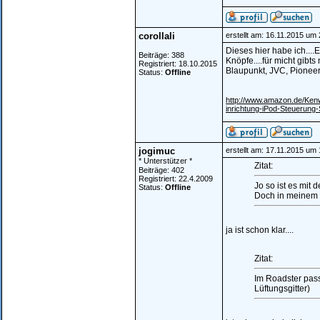
corollali
erstellt am: 16.11.2015 um
Dieses hier habe ich...
Beiträge: 388
Knöpfe....für micht gibt
Registriert: 18.10.2015
Blaupunkt, JVC, Pioneer.
Status:
Offline
http://www.amazon.de/Ken
inrichtung-iPod-Steueru
jogimuc
erstellt am: 17.11.2015 um 
* Unterstützer *
Zitat:
Beiträge: 402
Registriert: 22.4.2009
Jo so ist es mit
Status:
Offline
Doch in meinem 
ja ist schon klar....
Zitat:
Im Roadster pass
Lüftungsgitter)