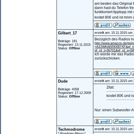
am besten das Original 
dann hast du Telefon fre
funktioniert tipptopp mit
kostet 80€ und ist mnm 
Gilbert_17
erstellt am: 15.11.2015 um
Bezüglich des Radios h
Beiträge: 181
http://www.amazon.de/gp/
Registriert: 13.11.2015
=A3JWKAKR8XB7XF&pf_r
Status:
Offline
pf_rd_t=36701&pf_rd_p=5
Ich würde mir das Radio 
zurückschicken.
Dude
erstellt am: 15.11.2015 um
Zitat:
Beiträge: 4358
Registriert: 17.12.2009
kostet 80€ und i
Status:
Offline
Nur: einen Subwoofer-A
Techmodrome
erstellt am: 15.11.2015 um
* Roadster-Messi *