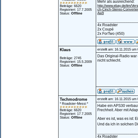
Mehr als ausreichend:
http://www.ebay.de/itm/Ve
Beiträge: 6620
ch-Cinch-Stereo-Convert
Registriert: 17.7.2005
Aw9
Status:
Offline
__________________
4x Roadster
2x Coupé
2x ForTwo (450)
Klaus
erstellt am: 16.11.2015 um
Das Original-Radio war 
Beiträge: 2745
nicht schlecht.
Registriert: 15.5.2009
Status:
Offline
Techmodrome
erstellt am: 16.11.2015 um
* Roadster-Messi *
Habe ein APS30 verbaut -
Frechheit. Aber mit Ada
Beiträge: 6620
Registriert: 17.7.2005
Status:
Offline
Aber es ist, was es ist
Und da ich in solchen Di
__________________
4x Roadster