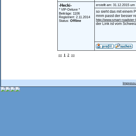
-Hecki-
erstellt am: 31.12.2015 um
* VIP-Deluxe *
so sieht das mit einem 
Beiträge: 1106
mnm passt der besser re
Registriert: 2.11.2014
http://www.smart-roadste
Status:
Offline
der Link ist vom Schwei
<<
1
2
>>
Impressu