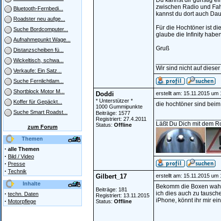
Du kannst dir günstig e
zwischen Radio und Fah
Bluetooth-Fernbedi...
kannst du dort auch Da
Roadster neu aufge...
Für die Hochtöner ist di
Suche Bordcomputer...
glaube die Infinity habe
Aufnahmepunkt Wage...
Gruß
Distanzscheiben fü...
Wickeltisch, schwa...
__________________
Wir sind nicht auf dieser
Verkaufe: Ein Satz...
Suche Fernlichtlam...
Shortblock Motor M...
Doddi
erstellt am: 15.11.2015 um
* Unterstützer *
Koffer für Gepäckt...
die hochtöner sind beim
1000 Gummipunkte
Suche Smart Roadst...
Beiträge: 1577
__________________
Registriert: 27.4.2011
Läßt Du Dich mit dem Roa
Status:
Offline
zum Forum
Themen
·
alle Themen
·
Bild / Video
·
Presse
·
Technik
Gilbert_17
erstellt am: 15.11.2015 um
Inhalte
Bekomm die Boxen wahrsc
Beiträge: 181
·
ich dies auch zu tausch
techn. Daten
Registriert: 13.11.2015
iPhone, könnt ihr mir e
·
Motorpflege
Status:
Offline