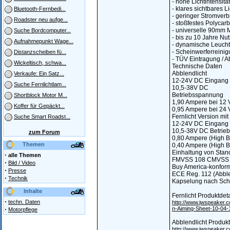
- hohe Lichtintensi
- klares sichtbares 
Bluetooth-Fernbedi...
- geringer Stromver
Roadster neu aufge...
- stoßfestes Polycar
- universelle 90mm
Suche Bordcomputer...
- bis zu 10 Jahre Nu
Aufnahmepunkt Wage...
- dynamische Leuchtw
- Scheinwerferreini
Distanzscheiben fü...
- TÜV Eintragung / A
Wickeltisch, schwa...
Technische Daten
Abblendlicht
Verkaufe: Ein Satz...
12-24V DC Eingang
Suche Fernlichtlam...
10,5-38V DC
Betriebsspannung
Shortblock Motor M...
1,90 Ampere bei 12
Koffer für Gepäckt...
0,95 Ampere bei 24
Fernlicht Version mit
Suche Smart Roadst...
12-24V DC Eingang
10,5-38V DC Betrie
zum Forum
0,80 Ampere (High B
Themen
0,40 Ampere (High B
Einhaltung von Stan
·
alle Themen
FMVSS 108 CMVSS
·
Bild / Video
Buy America-konform
·
Presse
ECE Reg. 112 (Abblen
·
Technik
Kapselung nach Schu
Inhalte
Fernlicht Produktdeta
·
techn. Daten
http://www.jwspeaker.
·
n-Aiming-Sheet-10-04-
Motorpflege
Abblendlicht Produkt
http://www.jwspeaker.