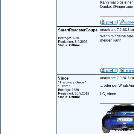
Kann mal bitte ein
Danke, 3Finger zum
________________
SmartRoadsterCoupe
erstellt am: 7.9.2015 u
Wenn mir deine Maila
Beiträge: 9230
melden kann
Registriert: 8.4.2009
Status:
Offline
Vince
erstellt am: 7.9.2015 u
* Hardware Guide *
... oder per WhatsAp
* Team *
Beiträge: 1639
Registriert: 10.5.2012
LG, Vince
Status:
Offline
________________