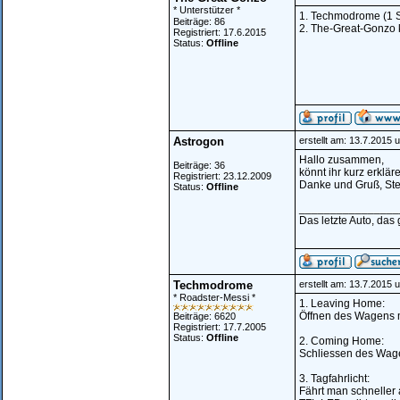
* Unterstützer *
1. Techmodrome (1 S
Beiträge: 86
2. The-Great-Gonzo 
Registriert: 17.6.2015
Status:
Offline
Astrogon
erstellt am: 13.7.2015 
Hallo zusammen,
Beiträge: 36
könnt ihr kurz erkl
Registriert: 23.12.2009
Danke und Gruß, St
Status:
Offline
________________
Das letzte Auto, das
Techmodrome
erstellt am: 13.7.2015 
* Roadster-Messi *
1. Leaving Home:
Öffnen des Wagens m
Beiträge: 6620
Registriert: 17.7.2005
Status:
Offline
2. Coming Home:
Schliessen des Wage
3. Tagfahrlicht:
Fährt man schneller 