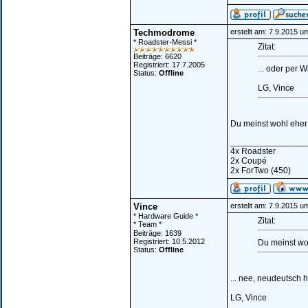
Techmodrome
erstellt am: 7.9.2015 u
* Roadster-Messi *
Zitat:
Beiträge: 6620
Registriert: 17.7.2005
... oder per 
Status:
Offline
LG, Vince
Du meinst wohl eher
________________
4x Roadster
2x Coupé
2x ForTwo (450)
Vince
erstellt am: 7.9.2015 u
* Hardware Guide *
Zitat:
* Team *
Beiträge: 1639
Registriert: 10.5.2012
Du meinst wo
Status:
Offline
... nee, neudeutsch h
LG, Vince