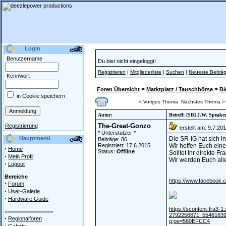
Login
Benutzername
Du bist nicht eingeloggt!
Registrieren
|
Mitgliederliste
|
Suchen
|
Neueste Beiträ
Kennwort
>
>
Foren Übersicht
Marktplatz / Tauschbörse
Bi
in Cookie speichern
< Voriges Thema
Nächstes Thema >
Autor:
Betreff: [SB] J.W. Speak
The-Great-Gonzo
Registrierung
erstellt am: 9.7.20
* Unterstützer *
Hauptmenü
Die SR-IG hat sich 
Beiträge: 86
Registriert: 17.6.2015
Wir hoffen Euch eine
·
Home
Status:
Offline
Solltet Ihr direkte 
·
Mein Profil
Wir werden Euch all
·
Logout
Bereiche
https://www.facebook.
·
Forum
·
User-Galerie
·
Hardware Guide
https://scontent-fra3-
================
2792256671_55461639
·
Regionalforen
p;oe=560EFCC4
·