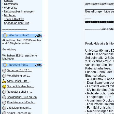
Galerie
·
Downloads
################
·
Web-Links
________________
·
Bestellungen bitte pe
Nutzungsbestimmungen
·
----------------------------
Mitglieder
------
·
Team & Kontakt
################
·
Spende an den Club
---------------Versand
================
Wer ist online?
Aktuell sind hier 1523 Besucher
und 0 Mitglieder online.
Produktdetails & Inf
Anmeldung
Universal 90mm LED
Satz LED Abblendlich
Wir haben
11241
registrierte
Set beinhaltet 2 St
Mitglieder.
2 Stück 90-12/24V HB
Neueste Posts
Vorschaltgeräte sind 
Kabelschuhe lose.
Sicherung 11 ( 7,5...
Für den Einbau der F
Eigenschaften:
Metallleitung vers...
- 45.000 max. Cande
Alles Plastik - Br...
- Dual Spannung gee
- Fernlicht kommt mit
Suche Rückleuchte ...
- UV-beständige Pol
Roadster scheint n...
- Robuste Solid Sta
- Langlebige LEDs
Bowdenzug Türe außen
- Aluminium-Druckg
Roadster aus Münch...
- Low-Profile-Halter
- Fernlicht entspric
Laufleistung nach ...
- Nachrüstungen für
einmal Roadster im...