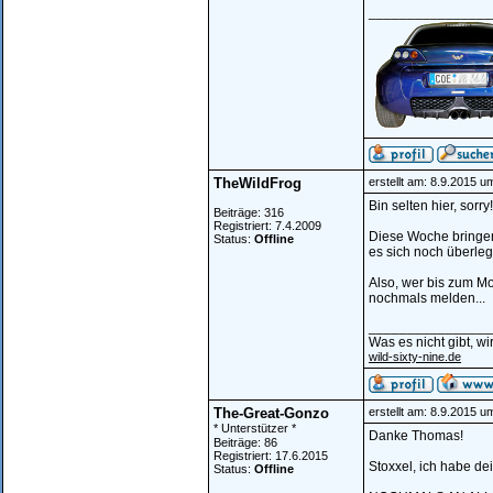
________________
TheWildFrog
erstellt am: 8.9.2015 u
Bin selten hier, sorr
Beiträge: 316
Registriert: 7.4.2009
Diese Woche bringen
Status:
Offline
es sich noch überle
Also, wer bis zum Mo
nochmals melden...
________________
Was es nicht gibt, w
wild-sixty-nine.de
The-Great-Gonzo
erstellt am: 8.9.2015 u
* Unterstützer *
Danke Thomas!
Beiträge: 86
Registriert: 17.6.2015
Stoxxel, ich habe de
Status:
Offline