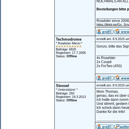
NOCHMALS AN ALL
Bestellungen bitte p
________________
Roadster since 2006
https://linktr.ee/Go_Srn
Techmodrome
erstellt am: 8.9.2015 u
* Roadster-Messi *
Gonzo, bitte das Sig
Beiträge: 6620
Registriert: 17.7.2005
________________
Status:
Offline
4x Roadster
2x Coupé
2x ForTwo (450)
Stoxxel
erstellt am: 8.9.2015 u
* Unterstützer *
Moin Thomas,
Beiträge: 250
genau, das es über de
Registriert: 19.3.2013
ich hatte dann (vorm
Status:
Offline
Und stimmt, gestern
Ich schick dann heu
Danke für die Info!
________________