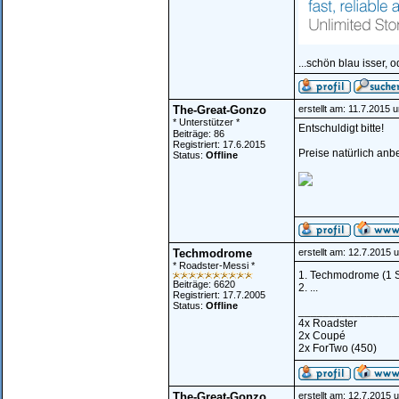
...schön blau isser, o
The-Great-Gonzo
erstellt am: 11.7.2015 
* Unterstützer *
Entschuldigt bitte!
Beiträge: 86
Registriert: 17.6.2015
Preise natürlich anb
Status:
Offline
Techmodrome
erstellt am: 12.7.2015 
* Roadster-Messi *
1. Techmodrome (1 S
Beiträge: 6620
2. ...
Registriert: 17.7.2005
Status:
Offline
________________
4x Roadster
2x Coupé
2x ForTwo (450)
The-Great-Gonzo
erstellt am: 12.7.2015 