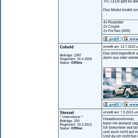
TFL LEDs gibt es all
Das Modul kostet zus
________________
4x Roadster
2x Coupé
2x ForTwo (450)
Cobold
erstellt am: 13.7.2015 
Das sind eigentlich 
Beiträge: 2387
dann aus oder werd
Registriert: 16.4.2003
Status:
Offline
________________
Stoxxel
erstellt am: 7.9.2015 u
* Unterstützer *
Haaalloooohoooo,
Beiträge: 250
kann mir jemand sage
Registriert: 19.3.2013
Ich bekomme seit lä
Status:
Offline
und auch nicht auf m
Und da ich nicht bei 