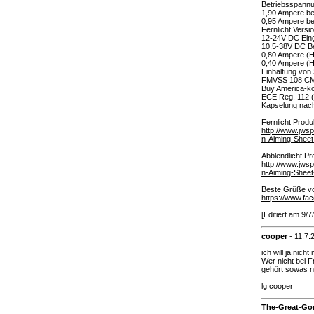
Betriebsspann
1,90 Ampere be
0,95 Ampere be
Fernlicht Versi
12-24V DC Ein
10,5-38V DC B
0,80 Ampere (H
0,40 Ampere (H
Einhaltung von
FMVSS 108 C
Buy America-ko
ECE Reg. 112 (A
Kapselung nach
Fernlicht Produk
http://www.jws
n-Aiming-Sheet
Abblendlicht Pr
http://www.jws
n-Aiming-Sheet
Beste Grüße vo
https://www.fa
[Editiert am 9
cooper
-
11.7.
ich will ja nich
Wer nicht bei F
gehört sowas n
lg cooper
The-Great-Go