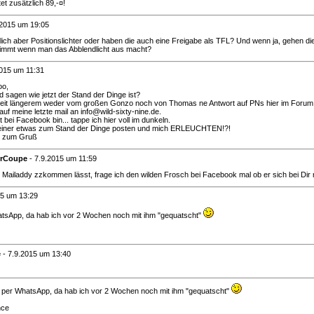
t zusätzlich 89,-¤!
.2015 um 19:05
lich aber Positionslichter oder haben die auch eine Freigabe als TFL? Und wenn ja, gehen d
immt wenn man das Abblendlicht aus macht?
2015 um 11:31
oo,
 sagen wie jetzt der Stand der Dinge ist?
it längerem weder vom großen Gonzo noch von Thomas ne Antwort auf PNs hier im Forum
auf meine letzte mail an info@wild-sixty-nine.de.
 bei Facebook bin... tappe ich hier voll im dunkeln.
 einer etwas zum Stand der Dinge posten und mich ERLEUCHTEN!?!
r zum Gruß
erCoupe
-
7.9.2015 um 11:59
 Mailaddy zzkommen lässt, frage ich den wilden Frosch bei Facebook mal ob er sich bei Dir
15 um 13:29
hatsApp, da hab ich vor 2 Wochen noch mit ihm "gequatscht"
e
-
7.9.2015 um 13:40
er per WhatsApp, da hab ich vor 2 Wochen noch mit ihm "gequatscht"
nce