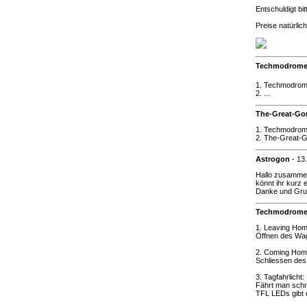
Entschuldigt bit
Preise natürlic
Techmodrom
1. Techmodrome
2. ...
The-Great-Go
1. Techmodrome
2. The-Great-G
Astrogon
-
13
Hallo zusamme
könnt ihr kurz
Danke und Gru
Techmodrom
1. Leaving Hom
Öffnen des Wag
2. Coming Hom
Schliessen des
3. Tagfahrlicht:
Fährt man schne
TFL LEDs gibt e