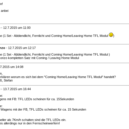
te!
h anbei
e
-
12.7.2015 um 11:00
 (1 Set - Abblendlicht, Fernlicht und Coming Home/Leaving Home TFL Modul
)
nzo
-
12.7.2015 um 12:17
 (1 Set - Abblendlicht, Fernlicht und Coming Home/Leaving Home TFL Modul )
onzo kompletten Satz mit Coming / Leaving Home Modul
.7.2015 um 14:08
n,
 erklären worum es sich bei dem "Coming Home/Leaving Home TFL Modul" handelt?
ß, Stefan
e
-
13.7.2015 um 16:44
e:
ens mit FB: TFL LEDs scheinen für ca. 15Sekunden
e:
 Wagens mit der FB, TFL LEDs scheinen für ca. 15 Sekunden
ller als 7Km/h schalten sind die TFL LEDs ein.
s allerdings nur in den Fernscheinwerfern!