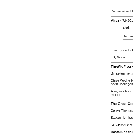
Du meinst wohl
Vince
-
7.9.20
Zitat:
Du mei
... nee, neudeu
LG, Vince
TheWildFrog
Bin selten hier
Diese Woche br
noch überlegen
Also, wer bis z
melden...
The-Great-Go
Danke Thomas
Stoxxel, ich ha
NOCHMALS AN
Bestellungen b