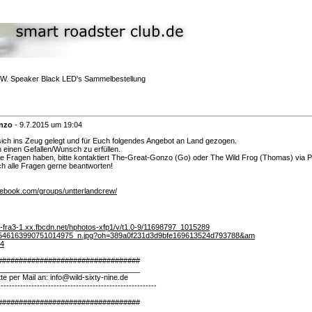
.W. Speaker Black LED's Sammelbestellung
nzo
-
9.7.2015 um 19:04
sich ins Zeug gelegt und für Euch folgendes Angebot an Land gezogen.
 einen Gefallen/Wunsch zu erfüllen.
ekte Fragen haben, bitte kontaktiert The-Great-Gonzo (Go) oder The Wild Frog (Thomas) via 
h alle Fragen gerne beantworten!
cebook.com/groups/untterlandcrew/
nt-fra3-1.xx.fbcdn.net/hphotos-xfp1/v/t1.0-9/11698797_1015289
546163990751014975_n.jpg?oh=389a0f231d3d9bfe169613524d793788&am
4
##################################
__________________________________
tte per Mail an: info@wild-sixty-nine.de
---------------------------------------------------------
##################################