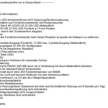
ersandkostenfrei nur in Deutschland--------------
& Informationen:
 LED Scheinwerferset mit E Zulassung/Straßenzulassung
dlicht und Fernlichtscheinwerfer mit Positionsleuchte:
 2 Stück 90-12/24V LB 12-24V LED-Abblendlicht
24V HB 12-24V LED-Fernlicht w / Front Position
 sind in den Scheinwerfern integriert.
se.
der Fernlichtscheinwerfer beim Smart Roadster ist jeweils ein Haltearm zu entfernen.
Candela Ausgang (Fernlicht); 17.500 max. Candela Ausgang (Abblendlicht)
g geeignet 12-24V DC Konfiguration
mt mit integriertem Standlicht
e Polycarbonat Linse
d State LEDs
EDs
ruckguss-Gehäuse für maximalen Schutz
alterung
spricht FMVSS 108 UB6 wenn sie in Verbindung mit einem Abblendlicht betrieben
n für Standard 90mm Scheinwerfer
tensität durch eine LED-Farbentemperatur von 5600K
ares Licht und bessere Reflexion von den Verkehrsschildern
omverbrauch, ca.1/3 das des Halogenäquivalents
lycarbonatobjektiv
90mm Modulbauweise
re Nutzungsdauer (basierend auf einer durchschnittlicher Nutzung von 8 Stunden pro Tag)
uchtweitenregulierung nicht erforderlich
reinigungsanlage nicht vorgeschrieben
g / Abnahme nicht erforderlich
ten
gang