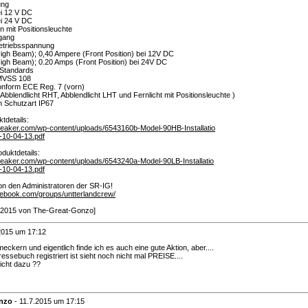
ung
i 12 V DC
i 24 V DC
on mit Positionsleuchte
gang
etriebsspannung
igh Beam); 0,40 Ampere (Front Position) bei 12V DC
igh Beam); 0.20 Amps (Front Position) bei 24V DC
 Standards
MVSS 108
nform ECE Reg. 7 (vorn)
bblendlicht RHT, Abblendlicht LHT und Fernlicht mit Positionsleuchte )
 Schutzart IP67
tdetails:
peaker.com/wp-content/uploads/6543160b-Model-90HB-Installatio
-10-04-13.pdf
oduktdetails:
peaker.com/wp-content/uploads/6543240a-Model-90LB-Installatio
-10-04-13.pdf
n den Administratoren der SR-IG!
cebook.com/groups/untterlandcrew/
/7/2015 von The-Great-Gonzo]
2015 um 17:12
t meckern und eigentlich finde ich es auch eine gute Aktion, aber....
ressebuch registriert ist sieht noch nicht mal PREISE....
icht dazu ??
nzo
-
11.7.2015 um 17:15