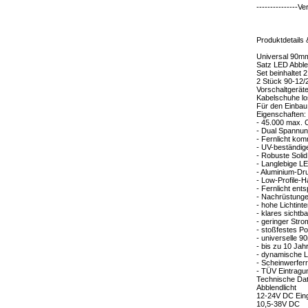
---------------V
Produktdetails 
Universal 90mm
Satz LED Abblen
Set beinhaltet
2 Stück 90-12/
Vorschaltgeräte
Kabelschuhe lo
Für den Einbau 
Eigenschaften:
- 45.000 max. 
- Dual Spannun
- Fernlicht kom
- UV-beständig
- Robuste Soli
- Langlebige L
- Aluminium-D
- Low-Profile-H
- Fernlicht ent
- Nachrüstunge
- hohe Lichtin
- klares sichtb
- geringer Str
- stoßfestes Po
- universelle 
- bis zu 10 Jah
- dynamische Le
- Scheinwerfer
- TÜV Eintragun
Technische Da
Abblendlicht
12-24V DC Ein
10,5-38V DC