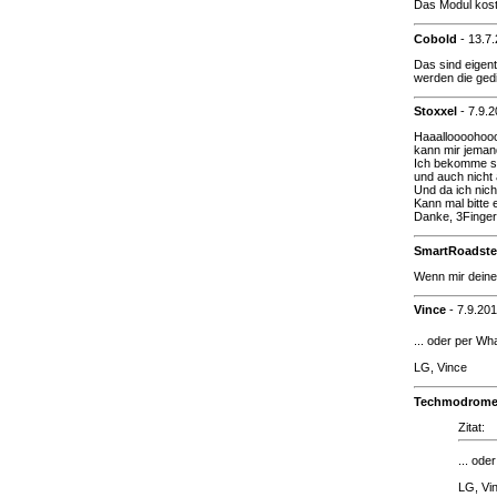
Das Modul koste
Cobold
-
13.7
Das sind eigent
werden die ged
Stoxxel
-
7.9.
Haaalloooohoo
kann mir jemand
Ich bekomme se
und auch nicht 
Und da ich nicht
Kann mal bitte
Danke, 3Finge
SmartRoadst
Wenn mir deine
Vince
-
7.9.20
... oder per W
LG, Vince
Techmodrom
Zitat:
... od
LG, Vi