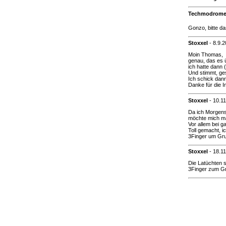
Techmodrom
Gonzo, bitte da
Stoxxel
-
8.9.
Moin Thomas,
genau, das es ü
ich hatte dann 
Und stimmt, ge
Ich schick dan
Danke für die In
Stoxxel
-
10.1
Da ich Morgens
möchte mich mal
Vor allem bei 
Toll gemacht, i
3Finger um Gr
Stoxxel
-
18.1
Die Latüchten s
3Finger zum G