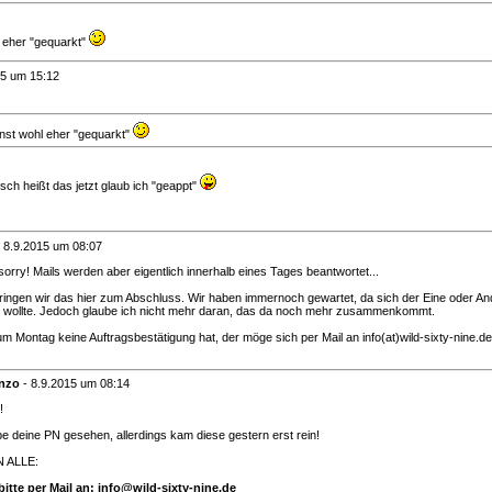
 eher "gequarkt"
15 um 15:12
nst wohl eher "gequarkt"
tsch heißt das jetzt glaub ich "geappt"
-
8.9.2015 um 08:07
, sorry! Mails werden aber eigentlich innerhalb eines Tages beantwortet...
ingen wir das hier zum Abschluss. Wir haben immernoch gewartet, da sich der Eine oder An
 wollte. Jedoch glaube ich nicht mehr daran, das da noch mehr zusammenkommt.
um Montag keine Auftragsbestätigung hat, der möge sich per Mail an info(at)wild-sixty-nine.
nzo
-
8.9.2015 um 08:14
!
be deine PN gesehen, allerdings kam diese gestern erst rein!
 ALLE:
itte per Mail an: info@wild-sixty-nine.de