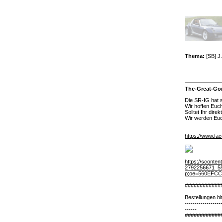
Thema:
[SB] J
The-Great-Go
Die SR-IG hat 
Wir hoffen Euch
Solltet Ihr dir
Wir werden Euc
https://www.fa
https://sconte
2792256671_5
p;oe=560EFCC
############
____________
Bestellungen bi
------------------
------
############