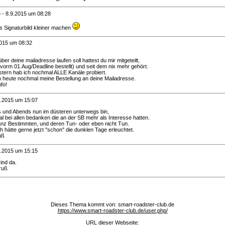
e
-
8.9.2015 um 08:28
s Signaturbild kleiner machen
2015 um 08:32
ber deine mailadresse laufen soll hattest du mir mitgeteilt,
(vorm 01.Aug/Deadline bestellt) und seit dem nix mehr gehört.
stern hab ich nochmal ALLE Kanäle probiert.
n heute nochmal meine Bestellung an deine Mailadresse.
fo!
1.2015 um 15:07
 und Abends nun im düsteren unterwegs bin,
 bei allen bedanken die an der SB mehr als Interesse hatten.
ganz Bestimmten, und deren Tun- oder eben nicht Tun.
ch hätte gerne jetzt "schon" die dunklen Tage erleuchtet.
uß
1.2015 um 15:15
ind da.
ruß
Dieses Thema kommt von: smart-roadster-club.de
https://www.smart-roadster-club.de/user.php/
URL dieser Webseite: