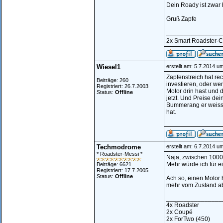
Dein Roady ist zwar
Gruß Zapfe
________________
2x Smart Roadster-Cou
Wiesel1
erstellt am: 5.7.2014 u
Zapfenstreich hat rec
Beiträge: 260
investieren, oder w
Registriert: 26.7.2003
Motor drin hast und d
Status:
Offline
jetzt. Und Preise dei
Bummerang er weisse
hat.
Techmodrome
erstellt am: 6.7.2014 u
* Roadster-Messi *
Naja, zwischen 1000
Mehr würde ich für 
Beiträge: 6621
Registriert: 17.7.2005
Status:
Offline
Ach so, einen Motor 
mehr vom Zustand a
________________
4x Roadster
2x Coupé
2x ForTwo (450)