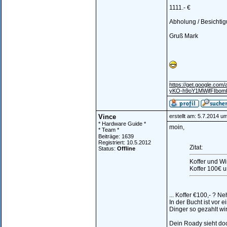
1111.- €
Abholung / Besichti
Gruß Mark
________________
https://get.google.c
yKO-h9oY1MWjfFIbo
Vince
erstellt am: 5.7.2014 u
* Hardware Guide *
moin,
* Team *
Beiträge: 1639
Registriert: 10.5.2012
Zitat:
Status:
Offline
Koffer und Wi
Koffer 100€ 
... Koffer €100,- ? 
In der Bucht ist vor 
Dinger so gezahlt wi
Dein Roady sieht doc