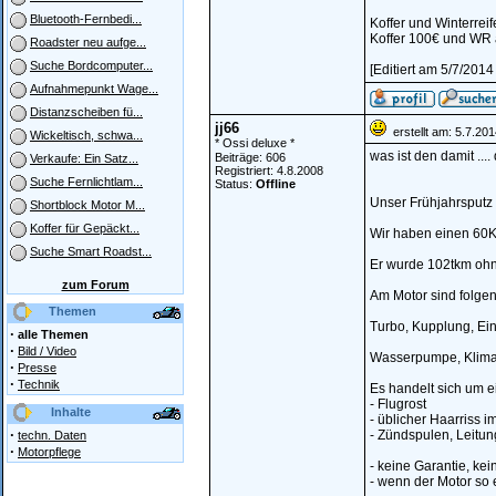
Bluetooth-Fernbedi...
Koffer und Winterreif
Koffer 100€ und WR 
Roadster neu aufge...
Suche Bordcomputer...
[Editiert am 5/7/201
Aufnahmepunkt Wage...
Distanzscheiben fü...
jj66
erstellt am: 5.7.20
Wickeltisch, schwa...
* Ossi deluxe *
was ist den damit ...
Beiträge: 606
Verkaufe: Ein Satz...
Registriert: 4.8.2008
Suche Fernlichtlam...
Status:
Offline
Unser Frühjahrsputz i
Shortblock Motor M...
Koffer für Gepäckt...
Wir haben einen 60K
Suche Smart Roadst...
Er wurde 102tkm ohne
zum Forum
Am Motor sind folgend
Themen
Turbo, Kupplung, Ein
·
alle Themen
·
Bild / Video
Wasserpumpe, Klimak
·
Presse
·
Technik
Es handelt sich um e
- Flugrost
Inhalte
- üblicher Haarriss 
·
- Zündspulen, Leitun
techn. Daten
·
Motorpflege
- keine Garantie, k
- wenn der Motor so 