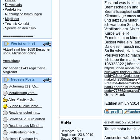
Galerie
Zustand was ist zu 
·
Downloads
Bremsscheiben und B
·
Web-Links
Bremsflüssigkeit sol
·
Nutzungsbestimmungen
Klimaanlage muss ne
·
Mitglieder
und jetzt zum Motor:
·
Team & Kontakt
ich war beim Smartsc
·
Spende an den Club
Ventilproblem. Als er
Kurbelwelle :-(
================
Er meinte man könnt
Besser wäre ein Tausc
Wer ist online?
Da dieser Tausch nich
Aktuell sind hier 1650 Besucher
So ihr wisst jetzt in
und 0 Mitglieder online.
Preisvorschlag mach
Ich habe ihn mal in 
Anmeldung
196333822 ) könnt d
Wir haben
11241
registrierte
http://suchen.mobile.de
Mitglieder.
bluewave-rheinau/196
peId=C&sortOption.so
Neueste Posts
makeId=23000&makeMod
Freetext=false&makeMo
Sicherung 11 ( 7,5...
riant3.searchInFreete
code=77866&negative
Metallleitung vers...
Gruss Frank
Alles Plastik - Br...
[Editiert am 5/7/201
Suche Rückleuchte ...
Roadster scheint n...
Bowdenzug Türe außen
RoHa
erstellt am: 5.7.2014 u
Roadster aus Münch...
Tauschmotor hat fel
Beiträge: 159
Laufleistung nach ...
Registriert: 23.6.2010
Anosnsten würde ich
Status:
Offline
einmal Roadster im...