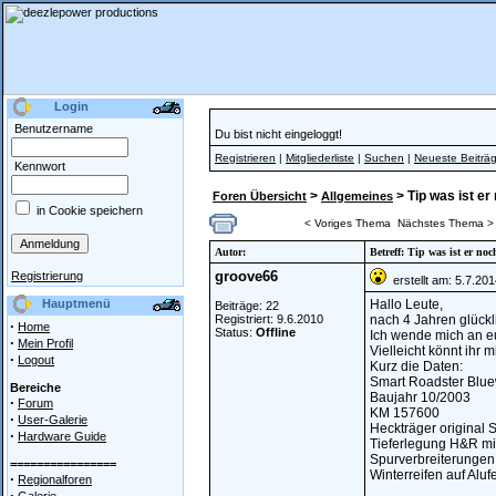
Login
Benutzername
Du bist nicht eingeloggt!
Registrieren
|
Mitgliederliste
|
Suchen
|
Neueste Beiträ
Kennwort
>
> Tip was ist er 
Foren Übersicht
Allgemeines
in Cookie speichern
< Voriges Thema
Nächstes Thema >
Autor:
Betreff: Tip was ist er noc
groove66
Registrierung
erstellt am: 5.7.20
Hauptmenü
Hallo Leute,
Beiträge: 22
Registriert: 9.6.2010
nach 4 Jahren glückl
·
Home
Status:
Offline
Ich wende mich an e
·
Mein Profil
Vielleicht könnt ihr mi
·
Logout
Kurz die Daten:
Smart Roadster Blu
Bereiche
Baujahr 10/2003
·
Forum
KM 157600
·
User-Galerie
Heckträger original 
·
Hardware Guide
Tieferlegung H&R mit
Spurverbreiterunge
================
Winterreifen auf Alu
·
Regionalforen
·