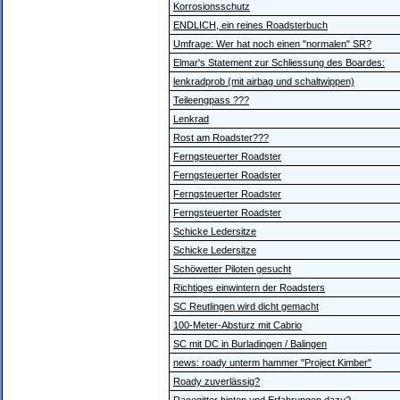
Korrosionsschutz
ENDLICH, ein reines Roadsterbuch
Umfrage: Wer hat noch einen "normalen" SR?
Elmar's Statement zur Schliessung des Boardes:
lenkradprob (mit airbag und schaltwippen)
Teileengpass ???
Lenkrad
Rost am Roadster???
Ferngsteuerter Roadster
Ferngsteuerter Roadster
Ferngsteuerter Roadster
Ferngsteuerter Roadster
Schicke Ledersitze
Schicke Ledersitze
Schöwetter Piloten gesucht
Richtiges einwintern der Roadsters
SC Reutlingen wird dicht gemacht
100-Meter-Absturz mit Cabrio
SC mit DC in Burladingen / Balingen
news: roady unterm hammer "Project Kimber"
Roady zuverlässig?