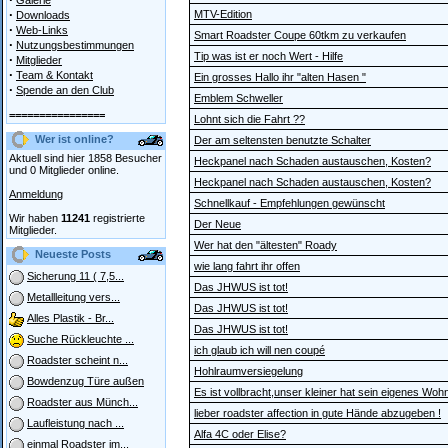
Galerie
·
MTV-Edition
Downloads
·
Web-Links
Smart Roadster Coupe 60tkm zu verkaufen
·
Nutzungsbestimmungen
Tip was ist er noch Wert - Hilfe
·
Mitglieder
·
Team & Kontakt
Ein grosses Hallo ihr "alten Hasen "
·
Spende an den Club
Emblem Schweller
================
Lohnt sich die Fahrt ??
Wer ist online?
Der am seltensten benutzte Schalter
Aktuell sind hier 1858 Besucher
Heckpanel nach Schaden austauschen, Kosten?
und 0 Mitglieder online.
Heckpanel nach Schaden austauschen, Kosten?
Anmeldung
Schnellkauf - Empfehlungen gewünscht
Wir haben
11241
registrierte
Der Neue
Mitglieder.
Wer hat den "ältesten" Roady
Neueste Posts
wie lang fahrt ihr offen
Sicherung 11 ( 7,5...
Das JHWUS ist tot!
Metallleitung vers...
Das JHWUS ist tot!
Alles Plastik - Br...
Das JHWUS ist tot!
Suche Rückleuchte ...
ich glaub ich will nen coupé
Roadster scheint n...
Hohlraumversiegelung
Bowdenzug Türe außen
Es ist vollbracht,unser kleiner hat sein eigenes Wo
Roadster aus Münch...
lieber roadster affection in gute Hände abzugeben !
Laufleistung nach ...
Alfa 4C oder Elise?
einmal Roadster im...