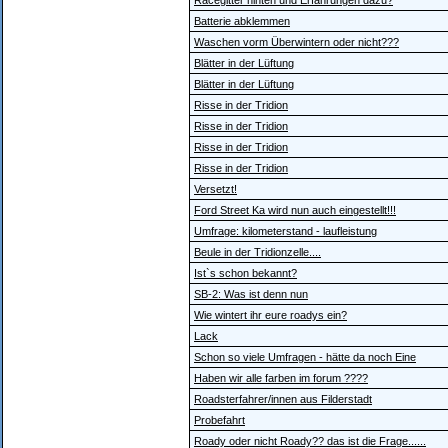
Racegitter hinten und Erfahrungen dazu?
Batterie abklemmen
Waschen vorm Überwintern oder nicht???
Blätter in der Lüftung
Blätter in der Lüftung
Risse in der Tridion
Risse in der Tridion
Risse in der Tridion
Risse in der Tridion
Versetzt!
Ford Street Ka wird nun auch eingestellt!!!
Umfrage: kilometerstand - laufleistung
Beule in der Tridionzelle....
Ist`s schon bekannt?
SB-2: Was ist denn nun
Wie wintert ihr eure roadys ein?
Lack
Schon so viele Umfragen - hätte da noch Eine
Haben wir alle farben im forum ????
Roadsterfahrer/innen aus Filderstadt
Probefahrt
Roady oder nicht Roady?? das ist die Frage......