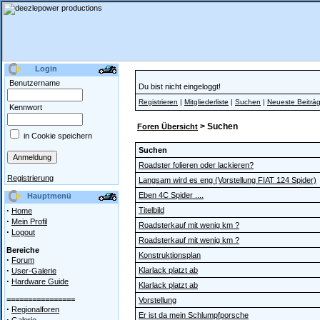
Login
Benutzername
Du bist nicht eingeloggt!
Registrieren
|
Mitgliederliste
|
Suchen
|
Neueste Beiträ
Kennwort
> Suchen
Foren Übersicht
in Cookie speichern
Suchen
Roadster folieren oder lackieren?
Registrierung
Langsam wird es eng (Vorstellung FIAT 124 Spider)
Eben 4C Spider ....
Hauptmenü
·
Titelbild
Home
·
Mein Profil
Roadsterkauf mit wenig km ?
·
Logout
Roadsterkauf mit wenig km ?
Bereiche
Konstruktionsplan
·
Forum
·
Klarlack platzt ab
User-Galerie
·
Hardware Guide
Klarlack platzt ab
================
Vorstellung
·
Regionalforen
Er ist da mein Schlumpfporsche
·