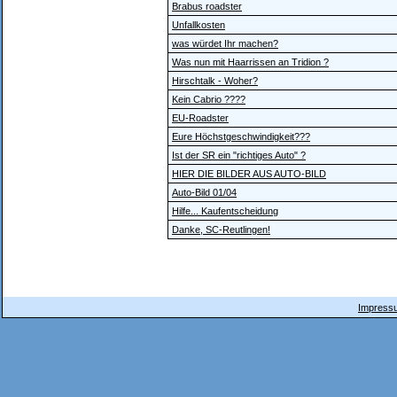
Brabus roadster
Unfallkosten
was würdet Ihr machen?
Was nun mit Haarrissen an Tridion ?
Hirschtalk - Woher?
Kein Cabrio ????
EU-Roadster
Eure Höchstgeschwindigkeit???
Ist der SR ein "richtiges Auto" ?
HIER DIE BILDER AUS AUTO-BILD
Auto-Bild 01/04
Hilfe... Kaufentscheidung
Danke, SC-Reutlingen!
Impressu