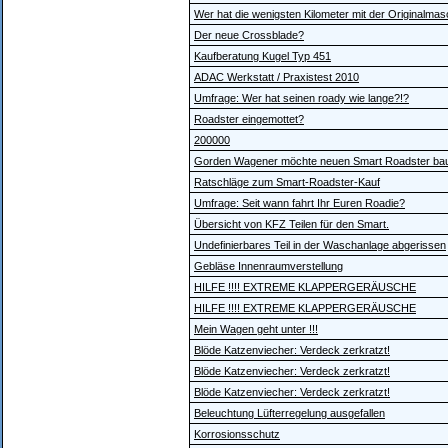
Wer hat die wenigsten Kilometer mit der Originalmas
Der neue Crossblade?
Kaufberatung Kugel Typ 451
ADAC Werkstatt / Praxistest 2010
Umfrage: Wer hat seinen roady wie lange?!?
Roadster eingemottet?
200000
Gorden Wagener möchte neuen Smart Roadster ba
Ratschläge zum Smart-Roadster-Kauf
Umfrage: Seit wann fahrt Ihr Euren Roadie?
Übersicht von KFZ Teilen für den Smart.
Undefinierbares Teil in der Waschanlage abgerissen
Gebläse Innenraumverstellung
HILFE !!!! EXTREME KLAPPERGERÄUSCHE
HILFE !!!! EXTREME KLAPPERGERÄUSCHE
Mein Wagen geht unter !!!
Blöde Katzenviecher: Verdeck zerkratzt!
Blöde Katzenviecher: Verdeck zerkratzt!
Blöde Katzenviecher: Verdeck zerkratzt!
Beleuchtung Lüfterregelung ausgefallen
Korrosionsschutz