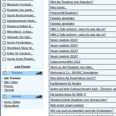
Wird der Roadster kein Klassiker?
Bluetooth-Fernbedi...
Was kostet...
Roadster neu aufge...
Preisverfall Roadster?
Suche Bordcomputer...
Flügeltür abgefallen
Aufnahmepunkt Wage...
Flügeltür abgefallen
Distanzscheiben fü...
Hilfe! 2 Teile verloren - wisst ihr was das ist?
Wickeltisch, schwa...
Hilfe! 2 Teile verloren - wisst ihr was das ist?
Verkaufe: Ein Satz...
Neuer roadster 2016?
Suche Fernlichtlam...
Neuer roadster 2016?
Shortblock Motor M...
Neuer roadster 2016?
Koffer für Gepäckt...
Neuer roadster 2016?
Suche Smart Roadst...
Zulassungszahlen 2012
zum Forum
Wenn es den Roadster neu gäbe...
Werkstatt & Co.: SR/SRC Spezialisten
Themen
·
Was fahren die Roadyfahrer noch??
alle Themen
·
Bild / Video
Kaufberatung für Neuling
·
Presse
Augen auf beim Gebrauchtroady Kauf - Ölverlust, w
·
Technik
Die besten Autos für 5000,-€
Inhalte
Wunderschöner Roadster zum Verkauf oder?
·
techn. Daten
·
Mein erster smart roadster
Motorpflege
Wer von euch ist eigentlich noch der Erstbesitzer?