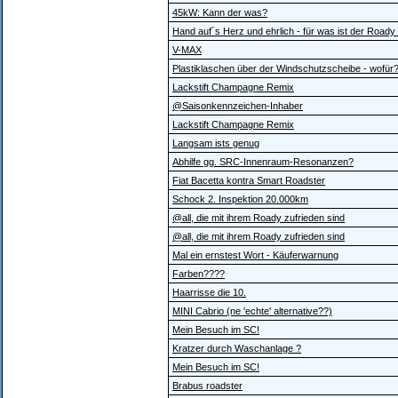
45kW: Kann der was?
Hand auf´s Herz und ehrlich - für was ist der Roady 
V-MAX
Plastiklaschen über der Windschutzscheibe - wofür
Lackstift Champagne Remix
@Saisonkennzeichen-Inhaber
Lackstift Champagne Remix
Langsam ists genug
Abhilfe gg. SRC-Innenraum-Resonanzen?
Fiat Bacetta kontra Smart Roadster
Schock 2. Inspektion 20.000km
@all, die mit ihrem Roady zufrieden sind
@all, die mit ihrem Roady zufrieden sind
Mal ein ernstest Wort - Käuferwarnung
Farben????
Haarrisse die 10.
MINI Cabrio (ne 'echte' alternative??)
Mein Besuch im SC!
Kratzer durch Waschanlage ?
Mein Besuch im SC!
Brabus roadster