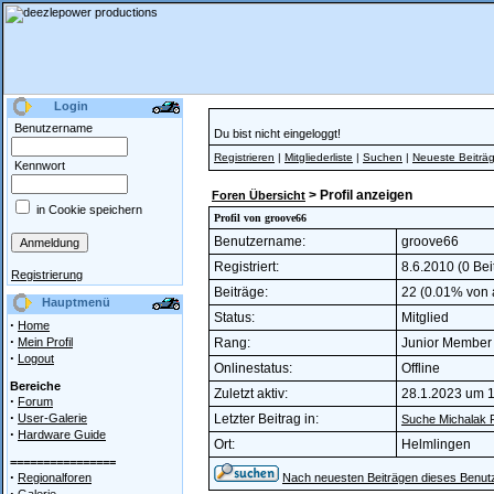
Login
Benutzername
Du bist nicht eingeloggt!
Registrieren
|
Mitgliederliste
|
Suchen
|
Neueste Beiträ
Kennwort
> Profil anzeigen
Foren Übersicht
in Cookie speichern
Profil von groove66
Benutzername:
groove66
Registriert:
8.6.2010 (0 Bei
Registrierung
Beiträge:
22 (0.01% von a
Hauptmenü
Status:
Mitglied
·
Home
·
Mein Profil
Rang:
Junior Membe
·
Logout
Onlinestatus:
Offline
Bereiche
Zuletzt aktiv:
28.1.2023 um 
·
Forum
·
User-Galerie
Letzter Beitrag in:
Suche Michalak F
·
Hardware Guide
Ort:
Helmlingen
================
·
Regionalforen
Nach neuesten Beiträgen dieses Benut
·