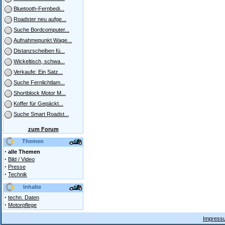
Bluetooth-Fernbedi...
Roadster neu aufge...
Suche Bordcomputer...
Aufnahmepunkt Wage...
Distanzscheiben fü...
Wickeltisch, schwa...
Verkaufe: Ein Satz...
Suche Fernlichtlam...
Shortblock Motor M...
Koffer für Gepäckt...
Suche Smart Roadst...
zum Forum
Themen
·
alle Themen
·
Bild / Video
·
Presse
·
Technik
Inhalte
·
techn. Daten
·
Motorpflege
Impressu