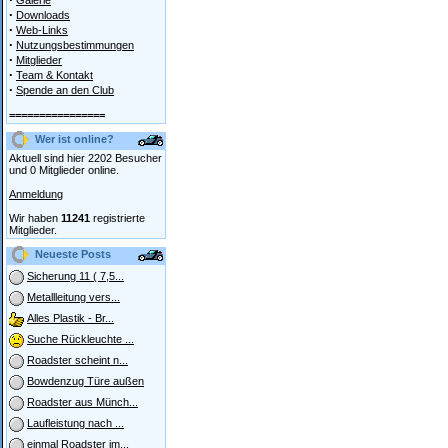
Galerie
·
Downloads
·
Web-Links
·
Nutzungsbestimmungen
·
Mitglieder
·
Team & Kontakt
·
Spende an den Club
================
Wer ist online?
Aktuell sind hier 2202 Besucher
und 0 Mitglieder online.
Anmeldung
Wir haben
11241
registrierte
Mitglieder.
Neueste Posts
Sicherung 11 ( 7,5...
Metallleitung vers...
Alles Plastik - Br...
Suche Rückleuchte ...
Roadster scheint n...
Bowdenzug Türe außen
Roadster aus Münch...
Laufleistung nach ...
einmal Roadster im...