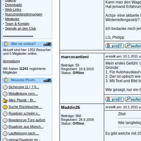
Galerie
Kann man den Wagen 
·
Downloads
Hat jemand Erfahru
·
Web-Links
·
Nutzungsbestimmungen
Achja- eine aktuelle
·
Mitglieder
Winterreifengesetz?
·
Team & Kontakt
·
Spende an den Club
Ich bedanke mich jet
================
LG, Philipp
Wer ist online?
Aktuell sind hier 1352 Besucher
und 0 Mitglieder online.
marcocantieni
erstellt am: 10.1.2011 
Anmeldung
Mein erstes Gefühl: 
Beiträge: 55
Gründe:
Wir haben
11241
registrierte
Registriert: 10.9.2010
1. Für Autohauskauf 
Mitglieder.
Status:
Offline
2. Der ist optisch wi
Neueste Posts
3. Mit Text und Bild
Sicherung 11 ( 7,5...
Wie gesagt, nur ein 
Metallleitung vers...
Alles Plastik - Br...
Suche Rückleuchte ...
Maddin26
erstellt am: 10.1.2011 
Roadster scheint n...
Zitat:
Beiträge: 960
Registriert: 28.9.2009
Bowdenzug Türe außen
Wie langlebig
Status:
Offline
Roadster aus Münch...
Es gibt welche mit 2
Laufleistung nach ...
einmal Roadster im...