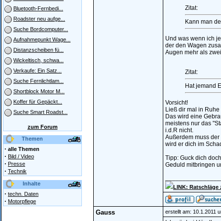
Zitat:
Bluetooth-Fernbedi...
Roadster neu aufge...
Kann man den
Suche Bordcomputer...
Und was wenn ich je
Aufnahmepunkt Wage...
der den Wagen zusam
Distanzscheiben fü...
Augen mehr als zwei
Wickeltisch, schwa...
Verkaufe: Ein Satz...
Zitat:
Suche Fernlichtlam...
Hat jemand E
Shortblock Motor M...
Koffer für Gepäckt...
Vorsicht!
Ließ dir mal in Ruhe
Suche Smart Roadst...
Das wird eine Gebrau
meistens nur das "St
zum Forum
i.d.R nicht.
Außerdem muss der H
Themen
wird er dich im Schad
·
alle Themen
·
Bild / Video
Tipp: Guck dich doch
·
Presse
Geduld mitbringen u
·
Technik
________________
Inhalte
LINK: Ratschläge
·
techn. Daten
·
Motorpflege
Gauss
erstellt am: 10.1.2011 