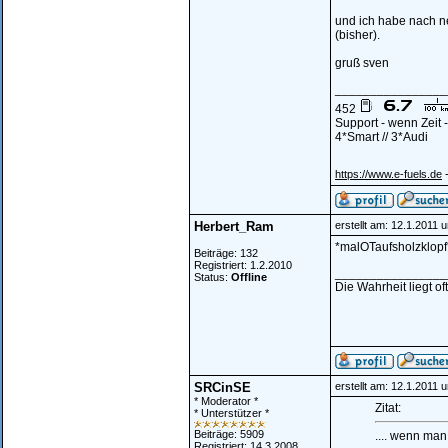
und ich habe nach n
(bisher).
gruß sven
________________
452
Support - wenn Zeit
4*Smart // 3*Audi
-
https://www.e-fuels.de
Herbert_Ram
erstellt am: 12.1.2011 
*malOTaufsholzklopf
Beiträge: 132
Registriert: 1.2.2010
________________
Status:
Offline
Die Wahrheit liegt of
SRCinSE
erstellt am: 12.1.2011 
* Moderator *
Zitat:
* Unterstützer *
Beiträge: 5909
.... wenn man
Registriert: 14.3.2008