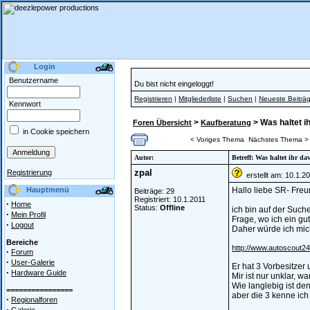
Login
Benutzername
Du bist nicht eingeloggt!
Registrieren
|
Mitgliederliste
|
Suchen
|
Neueste Beiträ
Kennwort
>
> Was haltet i
Foren Übersicht
Kaufberatung
in Cookie speichern
< Voriges Thema
Nächstes Thema >
Autor:
Betreff: Was haltet ihr d
zpal
Registrierung
erstellt am: 10.1.2
Hauptmenü
Hallo liebe SR- Freu
Beiträge: 29
Registriert: 10.1.2011
·
Home
Status:
Offline
ich bin auf der Suc
·
Mein Profil
Frage, wo ich ein g
·
Logout
Daher würde ich mic
Bereiche
http://www.autoscout24
·
Forum
·
User-Galerie
Er hat 3 Vorbesitzer
·
Hardware Guide
Mir ist nur unklar, 
Wie langlebig ist de
================
aber die 3 kenne ich 
·
Regionalforen
·