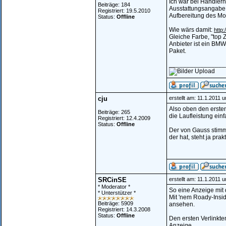
Ich wär bei Händler
Beiträge: 184
Ausstattungsangabe s
Registriert: 19.5.2010
Aufbereitung des Mo
Status:
Offline
Wie wärs damit:
http
Gleiche Farbe, "top 
Anbieter ist ein BMW
Paket.
________________
cju
erstellt am: 11.1.2011 
Also oben den ersten 
Beiträge: 265
die Laufleistung einf
Registriert: 12.4.2009
Status:
Offline
Der von Gauss stimm
der hat, steht ja prakt
SRCinSE
erstellt am: 11.1.2011 
* Moderator *
So eine Anzeige mit 
* Unterstützer *
Mit 'nem Roady-Insid
Beiträge: 5909
ansehen.
Registriert: 14.3.2008
Status:
Offline
Den ersten Verlinkt
Anzeige.