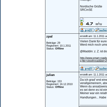
Nordische Grüße
SRCinSE
________________
zpal
erstellt am: 11.1.2011 
Vielen Dank für eur
Beiträge: 29
Werd mich noch umsc
Registriert: 10.1.2011
Status:
Offline
@Maddin: z. Z. ist d
http://www.smart-roa
p;file=viewthread&tid=
julian
erstellt am: 11.1.2011 
Da ich grad' erst ei
Beiträge: 153
verallgemeinern, abe
Registriert: 16.12.2010
Wenn du ansatzweise
Status:
Offline
es sei denn es ist ei
Meiner war ein rela
Handlungen... Habe d
________________