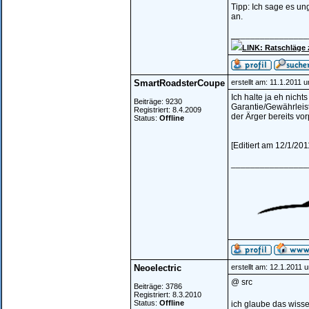
Tipp: Ich sage es un
an.
________________
LINK: Ratschläge
SmartRoadsterCoupe
erstellt am: 11.1.2011 
Ich halte ja eh nich
Beiträge: 9230
Garantie/Gewährleist
Registriert: 8.4.2009
der Ärger bereits vo
Status:
Offline
[Editiert am 12/1/2
________________
Neoelectric
erstellt am: 12.1.2011 
@ src
Beiträge: 3786
Registriert: 8.3.2010
Status:
Offline
ich glaube das wissen