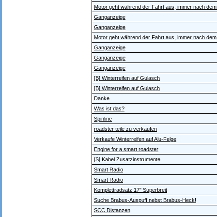
Motor geht während der Fahrt aus, immer nach dem
Ganganzeige
Ganganzeige
Motor geht während der Fahrt aus, immer nach dem
Ganganzeige
Ganganzeige
Ganganzeige
[B] Winterreifen auf Gulasch
[B] Winterreifen auf Gulasch
Danke
Was ist das?
Spinline
roadster teile zu verkaufen
Verkaufe Winterreifen auf Alu-Felge
Engine for a smart roadster
[S]:Kabel Zusatzinstrumente
Smart Radio
Smart Radio
Komplettradsatz 17" Superbreit
Suche Brabus-Auspuff nebst Brabus-Heck!
SCC Distanzen