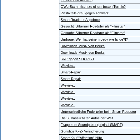
Ich bin dann mal weg
OWL-Stammtisch zu einem festen Termin?
Plastikteile grau gegen schwarz
Smart Roadster Angebote
Gesucht: Silberner Roadster als "Filmstar"
Gesucht: Silberner Roadster als "Filmstar"
Umfrage: Wer hat seinen roady wie lange?!?
Downloads Musik von Becks
Downloads Musik von Becks
SRC gegen SLK R171
Wieviele..
Smart-Repair
Smart-Repair
Wieviele..
Wieviele..
Wieviele..
Wieviele..
Unterschiedliche Federteller beim Smart Roadster
Die 50 hässlichsten Autos der Welt
Frage zum Soundpaket (original SMART)
Günstige KFZ- Versicherung
Smart Kauf "Affection"-Hilfe-