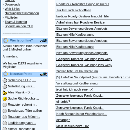
Galerie
·
Roadster / Roadster Coupe gesucht !
Downloads
·
Web-Links
Tür läßt sich nicht öffnen
·
Nutzungsbestimmungen
baldiger Roady-Bestizer braucht Hilfe
·
Mitglieder
·
Team & Kontakt
Aufruf eines fast Roadster Besitzer
·
Spende an den Club
Bitte um Bewertung dieses Angebots
================
Bitte um Hilfe/Kaufberatung
Wer ist online?
Bitte um Bewertung dieses Angebots
Aktuell sind hier 1984 Besucher
Bitte um Hilfe/Kaufberatung
und 1 Mitglied online.
Bitte um Bewertung dieses Angebots
Anmeldung
Gaspedal-Knarzen, wie krieg ichs weg?
Wir haben
11241
registrierte
Gaspedal-Knarzen, wie krieg ichs weg?
Mitglieder.
2nd life bitte um Kaufberatung
Neueste Posts
[S] Hub-Car Soundpaket (Fußraumsubwoofer) für S
Sicherung 11 ( 7,5...
Vorstellung und Kaufberatung
Metallleitung vers...
jetzt hab ich auch einen :-)
Alles Plastik - Br...
Zenralveriegelungs Panik Knopf...
Suche Rückleuchte ...
einfarbig?
Roadster scheint n...
Zenralveriegelungs Panik Knopf...
Bowdenzug Türe außen
Nach Besuch in der Waschanlage...
Roadster aus Münch...
einfarbig?
Laufleistung nach ...
Mein Besuch beim TüV
einmal Roadster im...