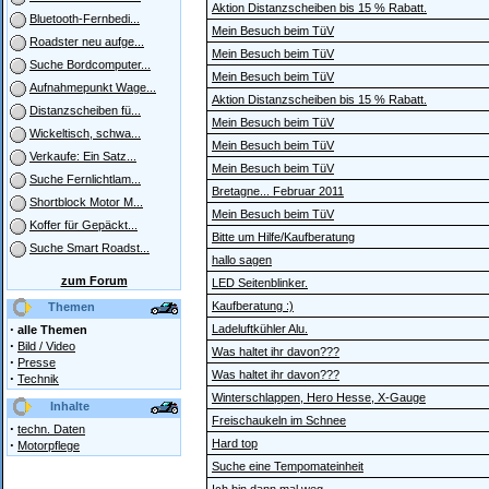
Aktion Distanzscheiben bis 15 % Rabatt.
Bluetooth-Fernbedi...
Mein Besuch beim TüV
Roadster neu aufge...
Mein Besuch beim TüV
Suche Bordcomputer...
Mein Besuch beim TüV
Aufnahmepunkt Wage...
Aktion Distanzscheiben bis 15 % Rabatt.
Distanzscheiben fü...
Mein Besuch beim TüV
Wickeltisch, schwa...
Mein Besuch beim TüV
Verkaufe: Ein Satz...
Mein Besuch beim TüV
Suche Fernlichtlam...
Bretagne... Februar 2011
Shortblock Motor M...
Mein Besuch beim TüV
Koffer für Gepäckt...
Bitte um Hilfe/Kaufberatung
Suche Smart Roadst...
hallo sagen
zum Forum
LED Seitenblinker.
Kaufberatung :)
Themen
·
Ladeluftkühler Alu.
alle Themen
·
Bild / Video
Was haltet ihr davon???
·
Presse
Was haltet ihr davon???
·
Technik
Winterschlappen, Hero Hesse, X-Gauge
Inhalte
Freischaukeln im Schnee
·
techn. Daten
·
Hard top
Motorpflege
Suche eine Tempomateinheit