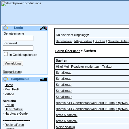
Login
Benutzername
Du bist nicht eingeloggt!
Registrieren
|
Mitgliederliste
|
Suchen
|
Neueste Beiträ
Kennwort
> Suchen
Foren Übersicht
in Cookie speichern
Suchen
Hilfe! Mein Roadster mutiert zum Traktor
Registrierung
Schaltknauf
Schaltknauf
Hauptmenü
·
Schaltknauf
Home
·
Mein Profil
Schaltknauf
·
Logout
Schaltknauf
Bereiche
Bilstein B14 Gewindefahrwerk erst 10Tkm, Optitwin
·
Forum
·
Bilstein B14 Gewindefahrwerk erst 10Tkm, Optitwin
User-Galerie
·
Hardware Guide
A wie Automatik
================
A wie Automatik
·
Regionalforen
Melde Vollzug
·