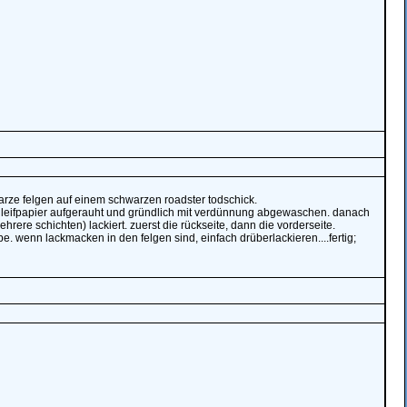
arze felgen auf einem schwarzen roadster todschick.
chleifpapier aufgerauht und gründlich mit verdünnung abgewaschen. danach
ere schichten) lackiert. zuerst die rückseite, dann die vorderseite.
. wenn lackmacken in den felgen sind, einfach drüberlackieren....fertig;