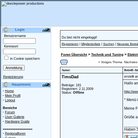
Login
Benutzername
Du bist nicht eingeloggt!
Registrieren
|
Mitgliederliste
|
Suchen
|
Neueste Beitr
Kennwort
>
>
Foren Übersicht
Technik und Tuning
Elektri
in Cookie speichern
< Voriges Thema
Nächstes
Autor:
Betreff: A
TimsDad
erstellt 
Registrierung
Hallo an
Hauptmenü
Beiträge: 181
Registriert: 2.11.2009
·
Home
http://ww
Status:
Offline
·
Mein Profil
·
* Menü-
Logout
Bereiche
Meine F
·
Forum
·
User-Galerie
Grüße an
·
Hardware Guide
______
================
Haben Si
·
Regionalforen
·