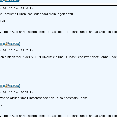
am: 26.4.2010 um 19:40 Uhr:
itte - brauche Euren Rat - oder paar Meinungen dazu ...
Falk
______________
e beim Autofahren schon bemerkt, dass jeder, der langsamer fährt als Sie, ein Idiot i
am: 26.4.2010 um 19:47 Uhr:
ch einfach mal in der SuFu "Pulvern" ein und Du hast Lesestoff nahezu ohne End
am: 26.4.2010 um 20:05 Uhr:
wie so oft liegt das Einfachste soo nah - also nochmals Danke.
lk
______________
e beim Autofahren schon bemerkt, dass jeder, der langsamer fährt als Sie, ein Idiot i