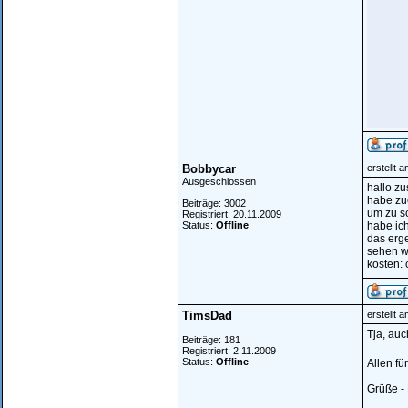
Bobbycar
erstellt 
Ausgeschlossen
hallo z
habe zue
Beiträge: 3002
um zu sc
Registriert: 20.11.2009
Status:
Offline
habe ich
das erge
sehen wi
kosten: 
TimsDad
erstellt 
Tja, auch
Beiträge: 181
Registriert: 2.11.2009
Status:
Offline
Allen fü
Grüße - 