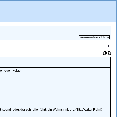
smart-roadster-club.de
so neuen Felgen.
st und jeder, der schneller fährt, ein Wahnsinniger... (Zitat Walter Röhrl)