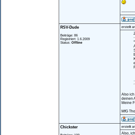
______
RSV-Dude
erstellt 
Z
Beiträge: 86
Registriert: 1.6.2009
Status:
Offline
A
S
K
.
Also ich
deinen 
Meine Fe
MfG Th
Chickster
erstellt 
Also, ic