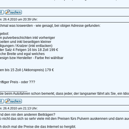
am: 26.4.2010 um 20:39 Uhr:
hmal was loswerden - wie gesagt, bei obiger Adresse gefunden:
gebot:
n pulverbeschichten inkl vorheriger
beiten und inkl beseitigen kleiner
gungen / Kratzer (inkl entlacken)
er Satz 4 Felgen 16 bis 18 Zoll 199 €
lche Breite und egal welches
sign bzw Hersteller - Farbe frei wählbar
gen bis 15 Zoll ( Aktionspreis) 179 €
ünftiger Preis - oder ???
______________
e beim Autofahren schon bemerkt, dass jeder, der langsamer fährt als Sie, ein Idiot i
am: 26.4.2010 um 21:13 Uhr:
nd den nin den anderen Beiträgen?
b nicht das sich so sehr viele mit den Preisen fürs Pulvern auskennen und dann au
h doch mal die Preise die das Internet so hergibt.