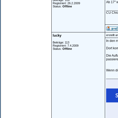
Beiträge: 109
Ab 17" 
Registriert: 26.2.2009
Status:
Offline
______
CU Chic
lucky
erstellt 
In den m
Beiträge: 113
Registriert: 7.4.2009
Dort kom
Status:
Offline
Die Aufl
passiere
Wenn die
______