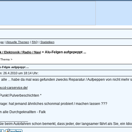
äge
|
Aktuelle Themen
|
FAQ
|
Statistiken
> Alu-Felgen aufgepeppt ...
k / Elektronik / Radio / Navi
 Thema >
lu-Felgen aufgepeppt ...
am: 26.4.2010 um 18:14 Uhr:
 alle ... habe da mal was gefunden zwecks Reparatur / Aufpeppen von nicht mehr 
w.cd-carservice.de/
Punkt Pulverbeschichten *
rage: hat jemand ähnliches schonmal probiert / machen lassen ???
 alle Durchgeknallten - Falk
______________
e beim Autofahren schon bemerkt, dass jeder, der langsamer fährt als Sie, ein Idiot i