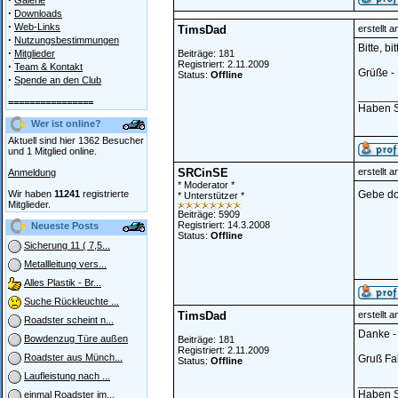
Galerie
·
Downloads
·
Web-Links
TimsDad
erstellt 
·
Nutzungsbestimmungen
Bitte, b
·
Mitglieder
Beiträge: 181
Registriert: 2.11.2009
·
Team & Kontakt
Grüße - 
Status:
Offline
·
Spende an den Club
______
================
Haben Si
Wer ist online?
Aktuell sind hier 1362 Besucher
und 1 Mitglied online.
SRCinSE
erstellt 
Anmeldung
* Moderator *
Wir haben
11241
registrierte
Gebe do
* Unterstützer *
Mitglieder.
Beiträge: 5909
Registriert: 14.3.2008
Neueste Posts
Status:
Offline
Sicherung 11 ( 7,5...
Metallleitung vers...
Alles Plastik - Br...
Suche Rückleuchte ...
TimsDad
erstellt 
Roadster scheint n...
Danke - 
Bowdenzug Türe außen
Beiträge: 181
Registriert: 2.11.2009
Roadster aus Münch...
Gruß Fa
Status:
Offline
Laufleistung nach ...
______
Haben Si
einmal Roadster im...