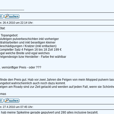
______________
am: 26.4.2010 um 22:14 Uhr:
itat:
* Topangebot:
lufelgen pulverbeschichten inkl vorheriger
trahlarbeiten und inkl beseitigen kleiner
Beschädigungen / Kratzer (inkl entlacken)
ompletter Satz 4 Felgen 16 bis 18 Zoll 199 €
egal welche Breite und egal welches
Felgendesign bzw Hersteller - Farbe frei wählbar
.. vernünftiger Preis - oder ???
 finde den Preis gut. Hab vor zwei Jahren die Felgen von mein Mopped pulvern las
Angebot wahrscheinlich auch noch dazu kommt.
lgen am Roady sind zur Zeit gelackt und werden auf jeden Fall, wenn sie Schönhe
omas
am: 27.4.2010 um 07:45 Uhr:
h hab meine Spikeline gerade gepulvert und 280 alles inclusive bezahlt.