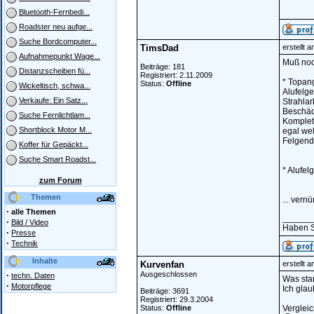
Bluetooth-Fernbedi...
Roadster neu aufge...
Suche Bordcomputer...
TimsDad
erstellt 
Aufnahmepunkt Wage...
Muß noc
Beiträge: 181
Distanzscheiben fü...
Registriert: 2.11.2009
* Topan
Status:
Offline
Wickeltisch, schwa...
Alufelge
Verkaufe: Ein Satz...
Strahlar
Beschädi
Suche Fernlichtlam...
Komplett
Shortblock Motor M...
egal we
Felgende
Koffer für Gepäckt...
Suche Smart Roadst...
* Alufel
zum Forum
Themen
... vern
·
alle Themen
______
·
Bild / Video
Haben Si
·
Presse
·
Technik
Inhalte
Kurvenfan
erstellt 
·
Ausgeschlossen
techn. Daten
Was sta
·
Motorpflege
Ich glau
Beiträge: 3691
Registriert: 29.3.2004
Status:
Offline
Vergleic