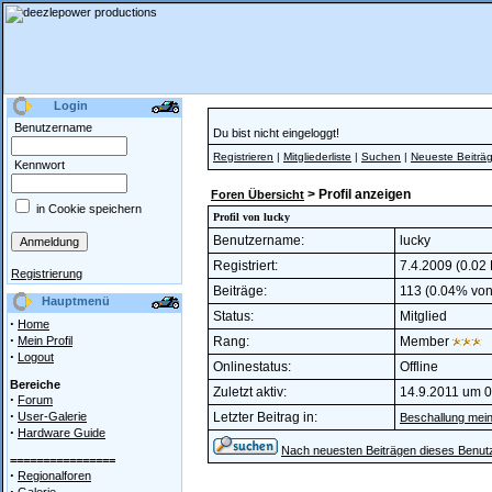
Login
Benutzername
Du bist nicht eingeloggt!
Registrieren
|
Mitgliederliste
|
Suchen
|
Neueste Beiträ
Kennwort
> Profil anzeigen
Foren Übersicht
in Cookie speichern
Profil von lucky
Benutzername:
lucky
Registriert:
7.4.2009 (0.02 
Registrierung
Beiträge:
113 (0.04% von 
Hauptmenü
Status:
Mitglied
·
Home
·
Mein Profil
Rang:
Member
·
Logout
Onlinestatus:
Offline
Bereiche
Zuletzt aktiv:
14.9.2011 um 0
·
Forum
·
User-Galerie
Letzter Beitrag in:
Beschallung mei
·
Hardware Guide
Nach neuesten Beiträgen dieses Benut
================
·
Regionalforen
·