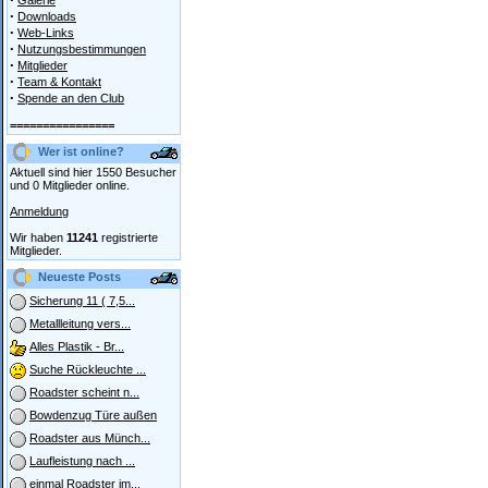
Galerie
·
Downloads
·
Web-Links
·
Nutzungsbestimmungen
·
Mitglieder
·
Team & Kontakt
·
Spende an den Club
================
Wer ist online?
Aktuell sind hier 1550 Besucher
und 0 Mitglieder online.
Anmeldung
Wir haben
11241
registrierte
Mitglieder.
Neueste Posts
Sicherung 11 ( 7,5...
Metallleitung vers...
Alles Plastik - Br...
Suche Rückleuchte ...
Roadster scheint n...
Bowdenzug Türe außen
Roadster aus Münch...
Laufleistung nach ...
einmal Roadster im...