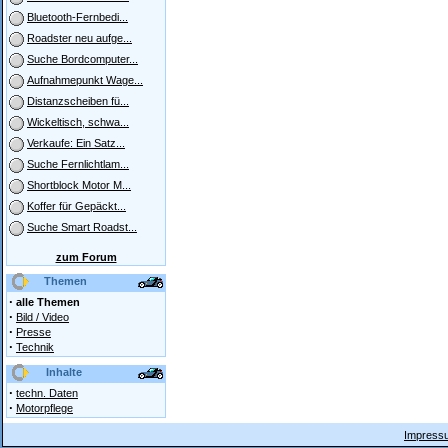
Bluetooth-Fernbedi...
Roadster neu aufge...
Suche Bordcomputer...
Aufnahmepunkt Wage...
Distanzscheiben fü...
Wickeltisch, schwa...
Verkaufe: Ein Satz...
Suche Fernlichtlam...
Shortblock Motor M...
Koffer für Gepäckt...
Suche Smart Roadst...
zum Forum
Themen
·
alle Themen
·
Bild / Video
·
Presse
·
Technik
Inhalte
·
techn. Daten
·
Motorpflege
Impressu