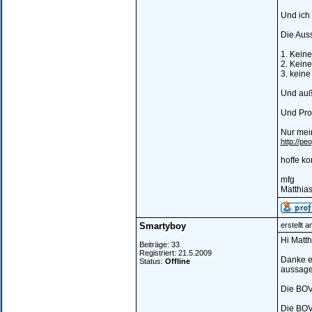
Und ich 
Die Aus
1. Keine
2. Kein
3. kein
Und auß
Und Prob
Nur mein
http://p
hoffe ko
mfg
Matthia
Smartyboy
erstellt 
Hi Matth
Beiträge: 33
Registriert: 21.5.2009
Danke er
Status:
Offline
aussage 
Die BOV
Die BOV 