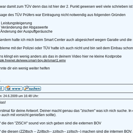
war damit zum TÜV denn das ist hier der 2. Punkt gewesen weil viele schrieben is
sage des TÜV Prüfers war Eintragung nicht notwendig aus folgenden Gründen
 Leistungsteigerung
e Veränderung der Abgaswerte
e Änderung der Auspuffgeräusche
erdem hatte ich mich beim Smart Center auch abgesichert wegen Garatie und die 
leme mit der Polizei oder TÜV hatte ich auch nicht und bin seit dem Einbau scho
s klingt ein wenig anders als das in deinem Video hier ne kleine Kostprobe
eople.freenet.de/www.smart-boy.de/smart1.wmv
nnte dir ein wenig weiter helfen
s
am: 24.6.2009 um 16:48 Uhr:
ias!
stmal für deine Antwort. Deiner macht genau das "zischen" was ich nich suche. I
auch mit vorsicht genießen sollte).
 die den "ZISCH" sound von sich geben sind die externen BOV
die diesen (ZZittsch -- Zzittsch-- zzitsch-- zzitsch--) machen sind die internen BOV.