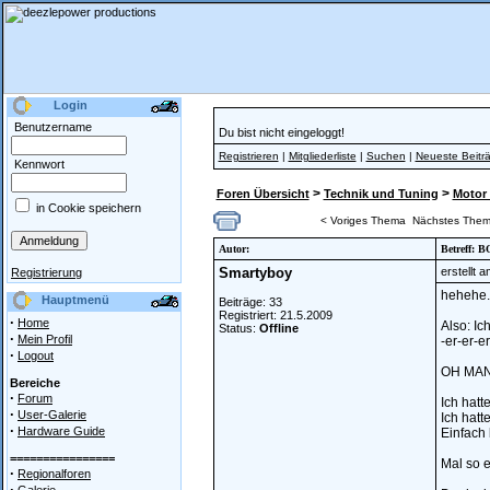
Login
Benutzername
Du bist nicht eingeloggt!
Registrieren
|
Mitgliederliste
|
Suchen
|
Neueste Beitr
Kennwort
>
>
Foren Übersicht
Technik und Tuning
Motor 
in Cookie speichern
< Voriges Thema
Nächstes Them
Autor:
Betreff: B
Smartyboy
erstellt 
Registrierung
hehehe..
Hauptmenü
Beiträge: 33
Registriert: 21.5.2009
·
Home
Also: Ic
Status:
Offline
·
Mein Profil
-er-er-er-
·
Logout
OH MAN..
Bereiche
·
Forum
Ich hatt
·
User-Galerie
Ich hatt
·
Hardware Guide
Einfach
================
Mal so e
·
Regionalforen
·