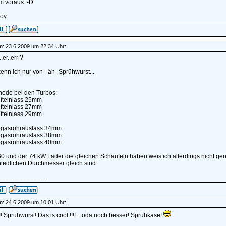
m voraus :-D
oy
am: 23.6.2009 um 22:34 Uhr:
..er..err ?
nn ich nur von - äh- Sprühwurst...
hede bei den Turbos:
fteinlass 25mm
fteinlass 27mm
fteinlass 29mm
gasrohrauslass 34mm
gasrohrauslass 38mm
gasrohrauslass 40mm
0 und der 74 kW Lader die gleichen Schaufeln haben weis ich allerdings nicht gen
iedlichen Durchmesser gleich sind.
______________
am: 24.6.2009 um 10:01 Uhr:
! Sprühwurst! Das is cool !!!!....oda noch besser! Sprühkäse!