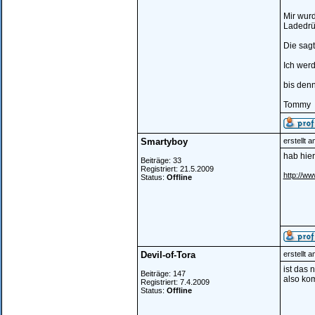
Mir wur
Ladedrü
Die sag
Ich werd
bis denn
Tommy
Smartyboy
erstellt 
hab hie
Beiträge: 33
Registriert: 21.5.2009
http://w
Status:
Offline
Devil-of-Tora
erstellt 
ist das 
Beiträge: 147
also kom
Registriert: 7.4.2009
Status:
Offline