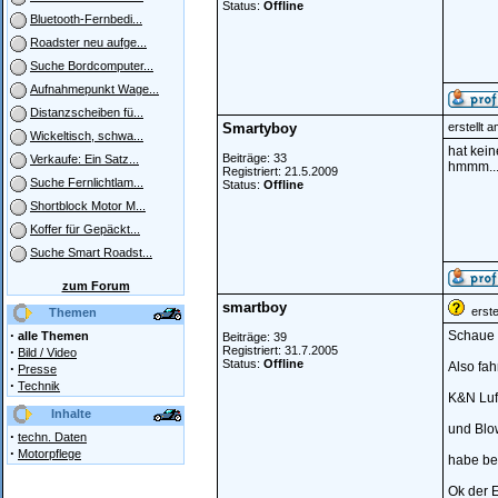
Status:
Offline
Bluetooth-Fernbedi...
Roadster neu aufge...
Suche Bordcomputer...
Aufnahmepunkt Wage...
Distanzscheiben fü...
Smartyboy
erstellt 
Wickeltisch, schwa...
hat kei
Beiträge: 33
Verkaufe: Ein Satz...
hmmm...
Registriert: 21.5.2009
Suche Fernlichtlam...
Status:
Offline
Shortblock Motor M...
Koffer für Gepäckt...
Suche Smart Roadst...
zum Forum
smartboy
erstel
Themen
·
Schaue D
alle Themen
Beiträge: 39
·
Registriert: 31.7.2005
Bild / Video
Status:
Offline
Also fa
·
Presse
·
Technik
K&N Luft
Inhalte
und Blow
·
techn. Daten
·
Motorpflege
habe bei
Ok der E