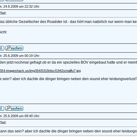
am: 24.6.2009 um 22:32 Uhr:
itat:
as übliche Gezwitscher des Roadster ist - das hört man natürlich nur wenn man kein
icht
am: 25.6.2009 um 00:19 Uhr:
den jetzt nochmal gefragt ob er da ein spezielles BOV eingebaut hatte und er meinte 
mg354.imageshack.us/img354/5319/dscf1942smallfu7.jpg
 sein? aber ich dachte die dinger bringen neben den sound eher leistungsverlust
am: 25.6.2009 um 09:40 Uhr:
itat:
kann das sein? aber ich dachte die dinger bringen neben den sound eher leistungs