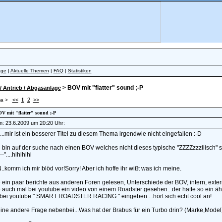
äge
|
Aktuelle Themen
|
FAQ
|
Statistiken
> BOV mit "flatter" sound ;-P
/ Antrieb / Abgasanlage
<<
1
2
>>
a >
OV mit "flatter" sound ;-P
am: 23.6.2009 um 20:20 Uhr:
..mir ist ein besserer Titel zu diesem Thema irgendwie nicht eingefallen :-D
h bin auf der suche nach einen BOV welches nicht dieses typische "ZZZZzzziiisch" sond
-"....hihihihi
komm ich mir blöd vor!Sorry! Aber ich hoffe ihr wißt was ich meine.
e ein paar berichte aus anderen Foren gelesen, Unterschiede der BOV, intern, exte
e auch mal bei youtube ein video von einem Roadster gesehen...der hatte so ein ä
 bei youtube " SMART ROADSTER RACING " eingeben....hört sich echt cool an!
ine andere Frage nebenbei...Was hat der Brabus für ein Turbo drin? (Marke,Model