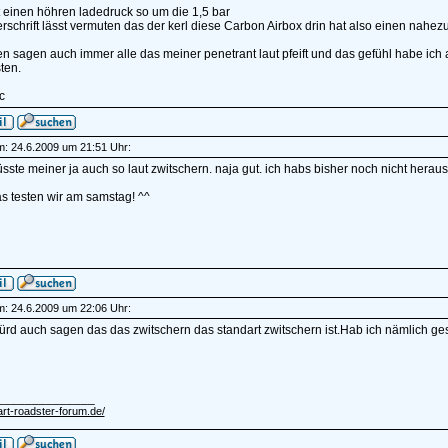
rt einen höhren ladedruck so um die 1,5 bar
erschrift lässt vermuten das der kerl diese Carbon Airbox drin hat also einen nahezu 
en sagen auch immer alle das meiner penetrant laut pfeift und das gefühl habe ic
sten.
c
am: 24.6.2009 um 21:51 Uhr:
ste meiner ja auch so laut zwitschern. naja gut. ich habs bisher noch nicht heraus
s testen wir am samstag! ^^
am: 24.6.2009 um 22:06 Uhr:
ürd auch sagen das das zwitschern das standart zwitschern ist.Hab ich nämlich g
______________
art-roadster-forum.de/