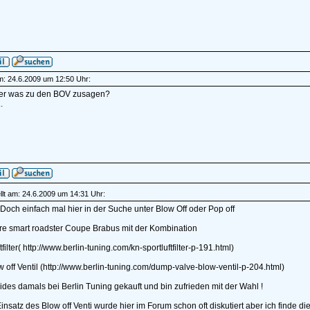
am: 24.6.2009 um 12:50 Uhr:
ner was zu den BOV zusagen?
.
lt am: 24.6.2009 um 14:31 Uhr:
och einfach mal hier in der Suche unter Blow Off oder Pop off
hre smart roadster Coupe Brabus mit der Kombination
filter( http://www.berlin-tuning.com/kn-sportluftfilter-p-191.html)
 off Ventil (http://www.berlin-tuning.com/dump-valve-blow-ventil-p-204.html)
des damals bei Berlin Tuning gekauft und bin zufrieden mit der Wahl !
insatz des Blow off Venti wurde hier im Forum schon oft diskutiert aber ich finde 