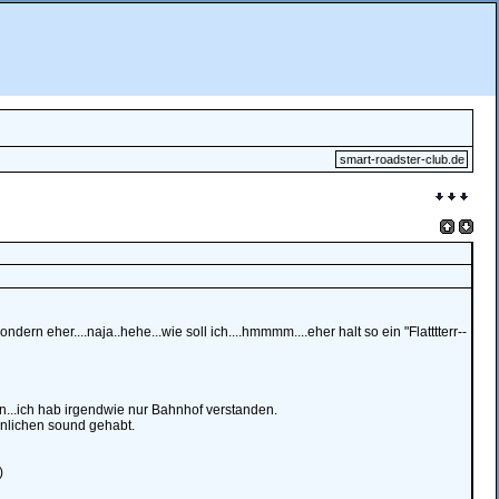
smart-roadster-club.de
ern eher....naja..hehe...wie soll ich....hmmmm....eher halt so ein "Flatttterr--
rn...ich hab irgendwie nur Bahnhof verstanden.
hnlichen sound gehabt.
)