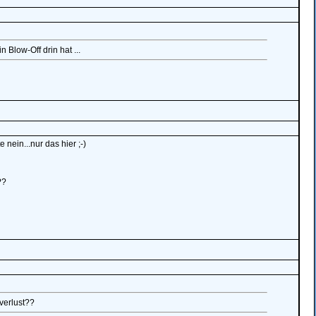
 Blow-Off drin hat ...
nein...nur das hier ;-)
??
verlust??