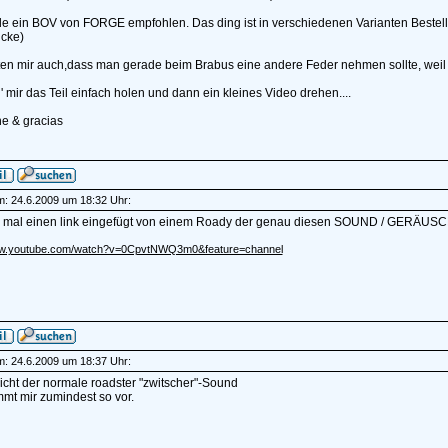
de ein BOV von FORGE empfohlen. Das ding ist in verschiedenen Varianten Bestel
cke)
ten mir auch,dass man gerade beim Brabus eine andere Feder nehmen sollte, weil 
' mir das Teil einfach holen und dann ein kleines Video drehen....
e & gracias
am: 24.6.2009 um 18:32 Uhr:
r mal einen link eingefügt von einem Roady der genau diesen SOUND / GERÄUSC
ww.youtube.com/watch?v=0CpvtNWQ3m0&feature=channel
am: 24.6.2009 um 18:37 Uhr:
nicht der normale roadster "zwitscher"-Sound
mt mir zumindest so vor.