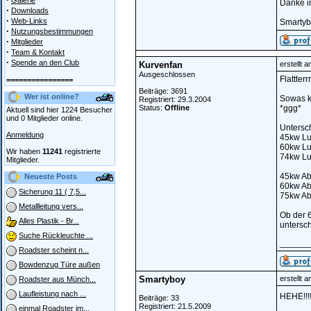
Galerie
Danke i
·
Downloads
·
Web-Links
Smartyb
·
Nutzungsbestimmungen
·
Mitglieder
·
Team & Kontakt
·
Spende an den Club
Kurvenfan
erstellt 
Ausgeschlossen
Flattterrr
================
Beiträge: 3691
Wer ist online?
Sowas ke
Registriert: 29.3.2004
Status:
Offline
*ggg*
Aktuell sind hier 1224 Besucher
und 0 Mitglieder online.
Untersc
Anmeldung
45kw Lu
60kw Lu
Wir haben
11241
registrierte
74kw Lu
Mitglieder.
45kw Ab
Neueste Posts
60kw Ab
Sicherung 11 ( 7,5...
75kw Ab
Metallleitung vers...
Ob der 6
Alles Plastik - Br...
untersch
Suche Rückleuchte ...
______
Roadster scheint n...
Bowdenzug Türe außen
Smartyboy
erstellt 
Roadster aus Münch...
Laufleistung nach ...
HEHE!!!!
Beiträge: 33
Registriert: 21.5.2009
einmal Roadster im...