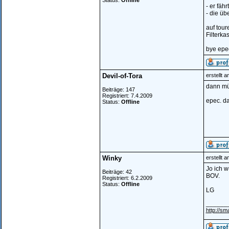
Status:
Offline
- er fäh
- die üb
auf tour
Filterka
bye epe
Devil-of-Tora
erstellt 
dann müs
Beiträge: 147
Registriert: 7.4.2009
epec. da
Status:
Offline
Winky
erstellt 
Jo ich w
Beiträge: 42
BOV.
Registriert: 6.2.2009
Status:
Offline
LG
______
http://sm