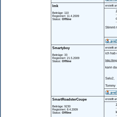
lmk
erstellt 
Z
Beiträge: 110
Registriert: 11.4.2009
d
Status:
Offline
Stimmt n
Smartyboy
erstellt 
ich hab 
Beiträge: 33
Registriert: 21.5.2009
http://i
Status:
Offline
kann das
Salu2,
Tommy
SmartRoadsterCoupe
erstellt 
Z
Beiträge: 9230
Registriert: 8.4.2009
Status:
Offline