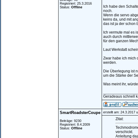
Registriert: 25.3.2016
Ich habe den Schalte
Status:
Offline
noch.
Wenn die servo abgesc
keins da, und mit an
das ist ja der schon
Ich vermute mal es i
auch durch mittlerwe
für den ganzen Mech
Laut Werkstatt schein
Zwar habe ich mich d
werden.
Die Überlegung ist n
um die Stärke der Se
Was meint ihr, würde
________________
Geradeaus schnell ka
SmartRoadsterCoupe
erstellt am: 24.3.2017 
Zitat:
Beiträge: 9230
Registriert: 8.4.2009
Techmodrome h
Status:
Offline
verschickt.
Anleitung da