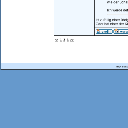
wie der Schal
Ich werde def
Ist zufällig einer übr
Oder hat einer der K
<<
1
2
3
>>
Impressu