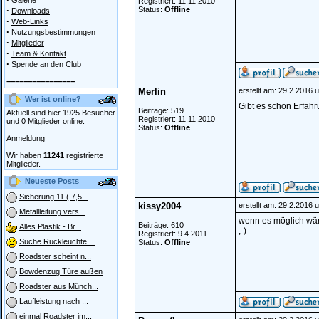
Galerie
Registriert: 11.11.2010
·
Status:
Offline
Downloads
·
Web-Links
·
Nutzungsbestimmungen
·
Mitglieder
·
Team & Kontakt
·
Spende an den Club
================
Merlin
erstellt am: 29.2.2016 
Wer ist online?
Gibt es schon Erfah
Beiträge: 519
Aktuell sind hier 1925 Besucher
Registriert: 11.11.2010
und 0 Mitglieder online.
Status:
Offline
Anmeldung
Wir haben
11241
registrierte
Mitglieder.
Neueste Posts
Sicherung 11 ( 7,5...
kissy2004
erstellt am: 29.2.2016 
Metallleitung vers...
wenn es möglich wäre 
Beiträge: 610
Alles Plastik - Br...
;-)
Registriert: 9.4.2011
Suche Rückleuchte ...
Status:
Offline
Roadster scheint n...
Bowdenzug Türe außen
Roadster aus Münch...
Laufleistung nach ...
einmal Roadster im...