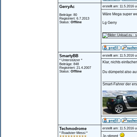
GerryAc
erstellt am: 11.5.2016 
Wäre Mega super we
Beiträge: 80
Registriert: 6.7.2013
Status:
Offline
Lg Gerry
________________
SmartyBB
erstellt am: 11.5.2016 
* Unterstützer *
Klar, nichts einfacher
Beiträge: 848
Registriert: 21.4.2007
Status:
Offline
Du dümpelst also au
________________
Smart-Fahrer der erst
Techmodrome
erstellt am: 11.5.2016 
* Roadster-Messi *
Jo stimmt.