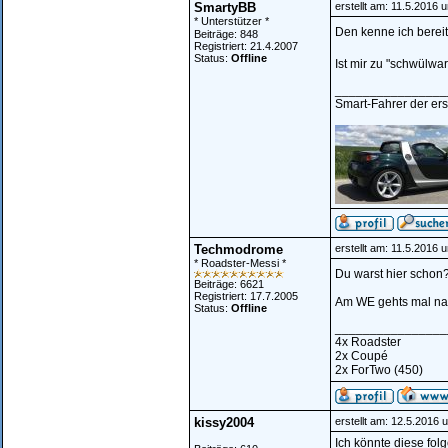
SmartyBB
erstellt am: 11.5.2016 
* Unterstützer *
Den kenne ich bereit
Beiträge: 848
Registriert: 21.4.2007
Status:
Offline
Ist mir zu "schwülwar
________________
Smart-Fahrer der erst
Techmodrome
erstellt am: 11.5.2016 
* Roadster-Messi *
Du warst hier schon
Beiträge: 6621
Registriert: 17.7.2005
Am WE gehts mal nac
Status:
Offline
________________
4x Roadster
2x Coupé
2x ForTwo (450)
kissy2004
erstellt am: 12.5.2016 
Ich könnte diese fo