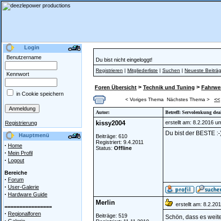
Login
Benutzername
Du bist nicht eingeloggt!
Registrieren
|
Mitgliederliste
|
Suchen
|
Neueste Beiträ
Kennwort
>
>
Foren Übersicht
Technik und Tuning
Fahrwer
in Cookie speichern
<<
< Voriges Thema
Nächstes Thema >
Autor:
Betreff: Servolenkung dea
kissy2004
erstellt am: 8.2.2016 u
Registrierung
Du bist der BESTE :-
Hauptmenü
Beiträge: 610
Registriert: 9.4.2011
·
Home
Status:
Offline
·
Mein Profil
·
Logout
Bereiche
·
Forum
·
User-Galerie
·
Hardware Guide
Merlin
erstellt am: 8.2.20
================
·
Regionalforen
Beiträge: 519
Schön, dass es weite
·