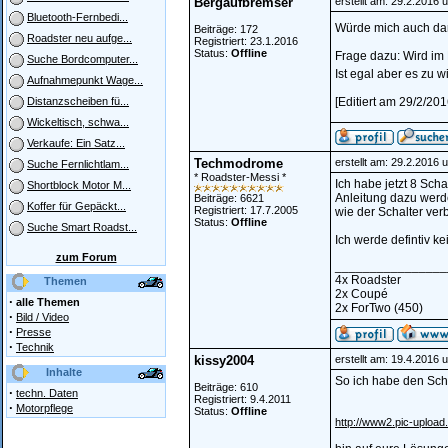
Bergaufbremser
erstellt am: 29.2.2016 
Bluetooth-Fernbedi...
Würde mich auch da
Beiträge: 172
Roadster neu aufge...
Registriert: 23.1.2016
Status:
Offline
Frage dazu: Wird im
Suche Bordcomputer...
Ist egal aber es zu w
Aufnahmepunkt Wage...
[Editiert am 29/2/20
Distanzscheiben fü...
Wickeltisch, schwa...
Verkaufe: Ein Satz...
Techmodrome
erstellt am: 29.2.2016 
Suche Fernlichtlam...
* Roadster-Messi *
Ich habe jetzt 8 Scha
Shortblock Motor M...
Anleitung dazu werd
Beiträge: 6621
Koffer für Gepäckt...
Registriert: 17.7.2005
wie der Schalter verb
Status:
Offline
Suche Smart Roadst...
Ich werde defintiv k
zum Forum
________________
4x Roadster
Themen
2x Coupé
·
alle Themen
2x ForTwo (450)
·
Bild / Video
·
Presse
·
Technik
kissy2004
erstellt am: 19.4.2016 
Inhalte
So ich habe den Scha
Beiträge: 610
·
techn. Daten
Registriert: 9.4.2011
·
Motorpflege
Status:
Offline
http://www2.pic-upload