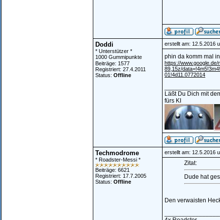
Doddi
erstellt am: 12.5.2016 
* Unterstützer *
phin da komm mal in
1000 Gummipunkte
https://www.google.d
Beiträge: 1577
89,15z/data=!4m5!3m4
Registriert: 27.4.2011
01!4d11.0772014
Status:
Offline
________________
Läßt Du Dich mit dem
fürs KI
Techmodrome
erstellt am: 12.5.2016 
* Roadster-Messi *
Zitat:
Beiträge: 6621
Registriert: 17.7.2005
Dude hat gesc
Status:
Offline
Den verwaisten Heck
________________