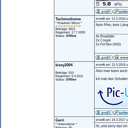
Techmodrome
erstellt am: 21.5.2016 
* Roadster-Messi *
Nein Phin, kein Lämp
Beiträge: 6621
________________
Registriert: 17.7.2005
Status:
Offline
4x Roadster
2x Coupé
2x ForTwo (450)
kissy2004
erstellt am: 21.5.2016 
Also man kann auch w
Beiträge: 610
Registriert: 9.4.2011
Ich hab den Schalter
Status:
Offline
Gerri
erstellt am: 24.3.2017 
* Unterstützer *
Hi, und sorry das ic
Beiträge: 90