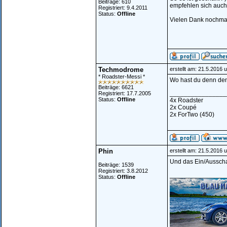
Beiträge: 610
empfehlen sich auch 
Registriert: 9.4.2011
Status:
Offline
Vielen Dank nochma
Techmodrome
erstellt am: 21.5.2016 
* Roadster-Messi *
Wo hast du denn den 
Beiträge: 6621
________________
Registriert: 17.7.2005
Status:
Offline
4x Roadster
2x Coupé
2x ForTwo (450)
Phin
erstellt am: 21.5.2016 
Und das Ein/Ausscha
Beiträge: 1539
Registriert: 3.8.2012
________________
Status:
Offline