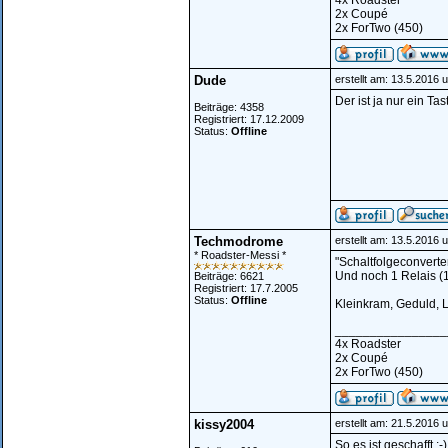
4x Roadster
2x Coupé
2x ForTwo (450)
Dude
erstellt am: 13.5.2016 
Der ist ja nur ein Ta
Beiträge: 4358
Registriert: 17.12.2009
Status:
Offline
Techmodrome
erstellt am: 13.5.2016 
* Roadster-Messi *
"Schaltfolgeconverte
Und noch 1 Relais (1
Beiträge: 6621
Registriert: 17.7.2005
Status:
Offline
Kleinkram, Geduld, L
________________
4x Roadster
2x Coupé
2x ForTwo (450)
kissy2004
erstellt am: 21.5.2016 
So es ist geschafft 