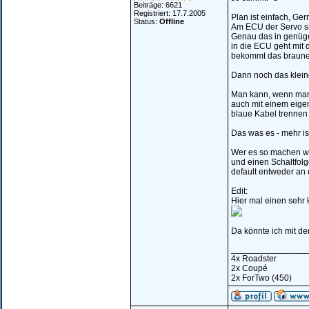
Beiträge: 6621
Registriert: 17.7.2005
Plan ist einfach, Gerr
Status:
Offline
Am ECU der Servo sin
Genau das in genüg
in die ECU geht mit
bekommt das braune/
Dann noch das klein
Man kann, wenn man d
auch mit einem eige
blaue Kabel trennen 
Das was es - mehr ist
Wer es so machen wil
und einen Schaltfol
default entweder an 
Edit:
Hier mal einen sehr 
Da könnte ich mit d
________________
4x Roadster
2x Coupé
2x ForTwo (450)